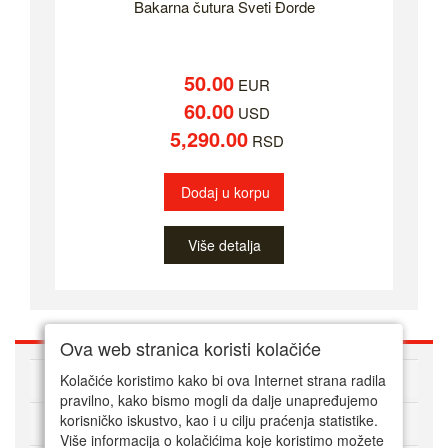
Bakarna čutura Sveti Đorde
50.00
EUR
60.00
USD
5,290.00
RSD
Dodaj u korpu
Više detalja
Ova web stranica koristi kolačiće
O nama
Kolačiće koristimo kako bi ova Internet strana radila
pravilno, kako bismo mogli da dalje unapređujemo
korisničko iskustvo, kao i u cilju praćenja statistike.
Kako kupovati online
Više informacija o kolačićima koje koristimo možete