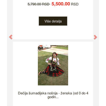
5,500.00
5,790.00 RSD
RSD
Više detalja
Previous
Nex
Dečija šumadijska nošnja - ženska (od 0 do 4
godin...