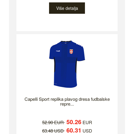
Više detalja
Capelli Sport replika plavog dresa fudbalske
repre...
50.26
52.90 EUR
EUR
60.31
63.48 USD
USD