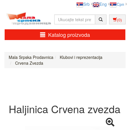
Srb
Eng
Срп
(0)
Katalog proizvoda
Mala Srpska Prodavnica
Klubovi i reprezentacija
Crvena Zvezda
Haljinica Crvena zvezda