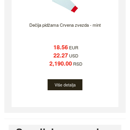
Dečija pidžama Crvena zvezda - mint
18.56
EUR
22.27
USD
2,190.00
RSD
Više detalja