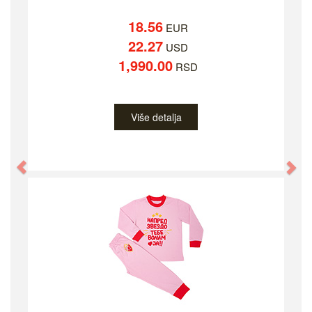
18.56
EUR
22.27
USD
1,990.00
RSD
Više detalja
Previous
Ne