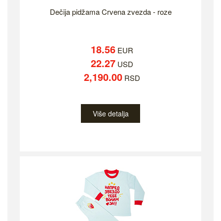
Dečija pidžama Crvena zvezda - roze
18.56
EUR
22.27
USD
2,190.00
RSD
Više detalja