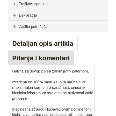
Troškovi isporuke
Deklaracija
Zaštita potrošača
Detaljan opis artikla
Pitanja i komentari
Haljina za devojčice sa zanimljivim paternom.
Izrađena od 100% pamuka, ova haljina nudi
maksimalan komfor i prozračnost, čineći je
idealnim izborom za sve dnevne aktivnosti vaše
princeze.
Inspirisana strašću i ljubavlju prema omiljenom
klubu, ova haljina nudi udobnost, stil i neizmeran