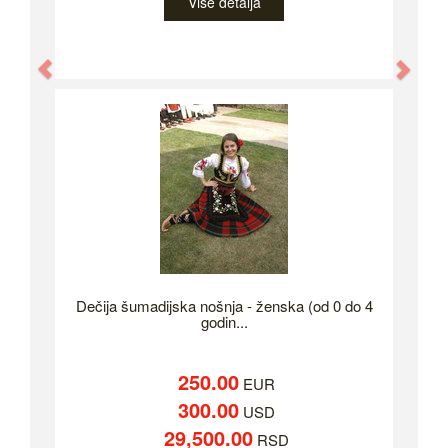
Više detalja
Previous
Nex
Dečija šumadijska nošnja - ženska (od 0 do 4
godin...
250.00
EUR
300.00
USD
29,500.00
RSD