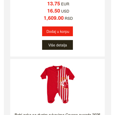
13.75
EUR
16.50
USD
1,609.00
RSD
Dodaj u korpu
Više detalja
Bebi zeka sa dugim rukavima Crvena zvezda 2025