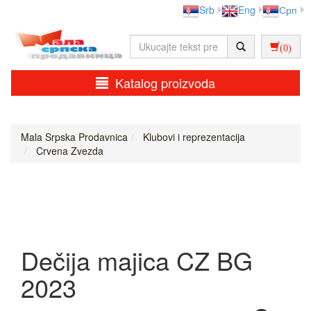
Srb
Eng
Срп
(0)
Katalog proizvoda
Mala Srpska Prodavnica
Klubovi i reprezentacija
Crvena Zvezda
Dečija majica CZ BG
2023