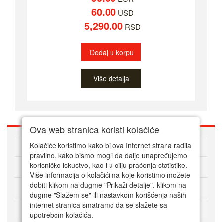
60.00
USD
5,290.00
RSD
Dodaj u korpu
Više detalja
Ova web stranica koristi kolačiće
O nama
Kolačiće koristimo kako bi ova Internet strana radila
pravilno, kako bismo mogli da dalje unapređujemo
korisničko iskustvo, kao i u cilju praćenja statistike.
Kako kupovati online
Više informacija o kolačićima koje koristimo možete
dobiti klikom na dugme "Prikaži detalje". klikom na
Korisnički servis
dugme "Slažem se" ili nastavkom korišćenja naših
internet stranica smatramo da se slažete sa
Način plaćanja
upotrebom kolačića.