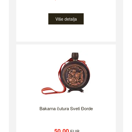
Više detalja
Bakarna čutura Sveti Đorde
50.00
EUR