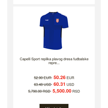
Capelli Sport replika plavog dresa fudbalske
repre...
50.26
52.90 EUR
EUR
60.31
63.48 USD
USD
5,500.00
5,790.00 RSD
RSD