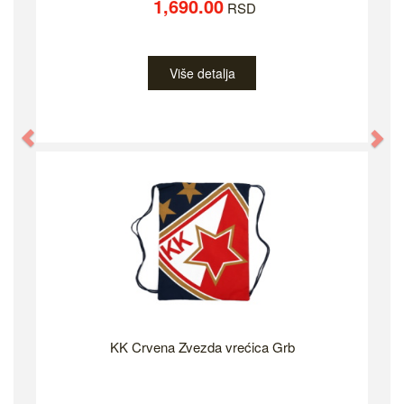
1,690.00
RSD
Više detalja
Previous
Ne
KK Crvena Zvezda vrećica Grb