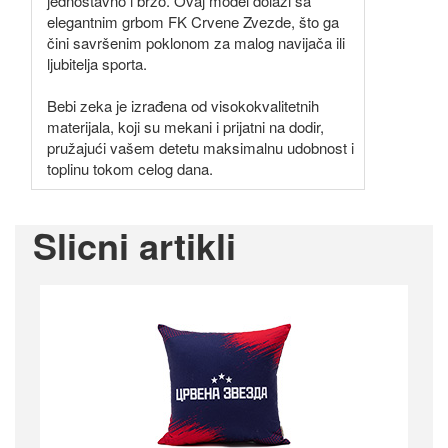
jednostavno i brzo. Ovaj model dolazi sa
elegantnim grbom FK Crvene Zvezde, što ga
čini savršenim poklonom za malog navijača ili
ljubitelja sporta.
Bebi zeka je izrađena od visokokvalitetnih
materijala, koji su mekani i prijatni na dodir,
pružajući vašem detetu maksimalnu udobnost i
toplinu tokom celog dana.
Slicni artikli