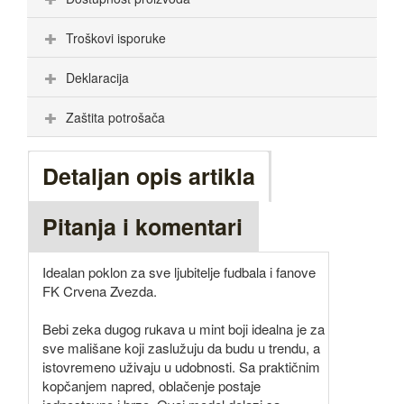
Troškovi isporuke
Deklaracija
Zaštita potrošača
Detaljan opis artikla
Pitanja i komentari
Idealan poklon za sve ljubitelje fudbala i fanove
FK Crvena Zvezda.
Bebi zeka dugog rukava u mint boji idealna je za
sve mališane koji zaslužuju da budu u trendu, a
istovremeno uživaju u udobnosti. Sa praktičnim
kopčanjem napred, oblačenje postaje