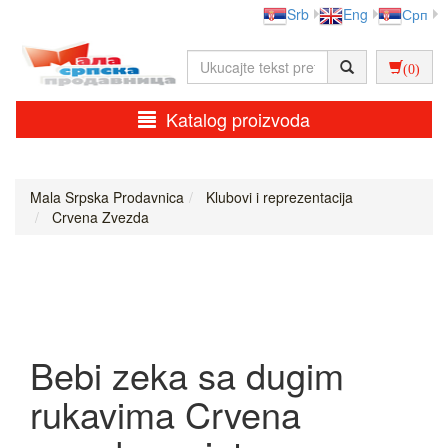
Srb
Eng
Срп
(0)
Katalog proizvoda
Mala Srpska Prodavnica
Klubovi i reprezentacija
Crvena Zvezda
Bebi zeka sa dugim
rukavima Crvena