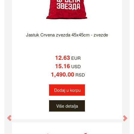
Jastuk Crvena zvezda 45x45cm - zvezde
12.63
EUR
15.16
USD
1,490.00
RSD
Dodaj u korpu
Više detalja
Previous
Ne