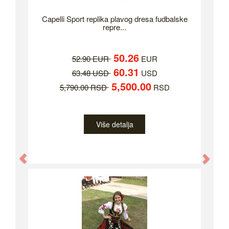
Capelli Sport replika plavog dresa fudbalske
repre...
50.26
52.90 EUR
EUR
60.31
63.48 USD
USD
5,500.00
5,790.00 RSD
RSD
Više detalja
Previous
Nex