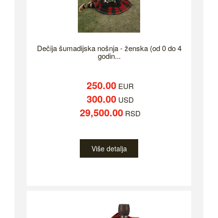
Dečija šumadijska nošnja - ženska (od 0 do 4
godin...
250.00
EUR
300.00
USD
29,500.00
RSD
Više detalja