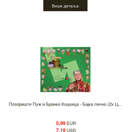
Више детаља
Позориште Пуж и Бранко Коцкица - Бајка лично (2x Ц...
5,99
EUR
7,19
USD