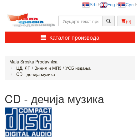
Srb
Eng
Срп
(0)
Каталог производа
Mala Srpska Prodavnica
ЦД, ЛП / Винил и МП3 / УСБ издања
CD - дечија музика
CD - дечија музика