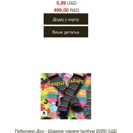
5,99
USD
499,00
RSD
Додај у корпу
Више детаља
Пеђолино Дуо - Шарене чарапе [албум 2025] (ЦД)