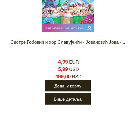
Сестре Гобовић и хор Славујчићи - Јовановић Јова -...
4,99
EUR
5,99
USD
499,00
RSD
Додај у корпу
Више детаља