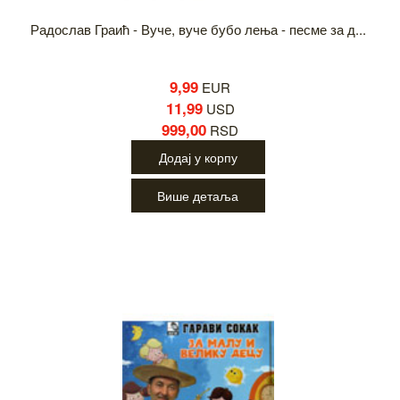
Радослав Граић - Вуче, вуче бубо лења - песме за д...
9,99
EUR
11,99
USD
999,00
RSD
Додај у корпу
Више детаља