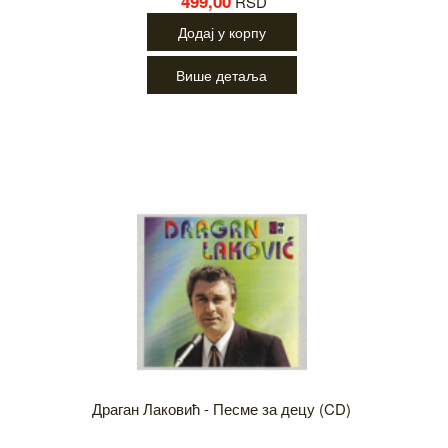
499,00
RSD
Додај у корпу
Више детаља
Драган Лаковић - Песме за децу (CD)