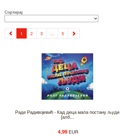
Сортирај
1
2
3
...
5
Раде Радивојевић - Кад деца мала постану људи
[алб...
4,99
EUR