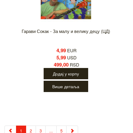
Гарави Сокак - За малу и велику децу (ЦД)
4,99
EUR
5,99
USD
499,00
RSD
Додај у корпу
Више детаља
1
2
3
...
5