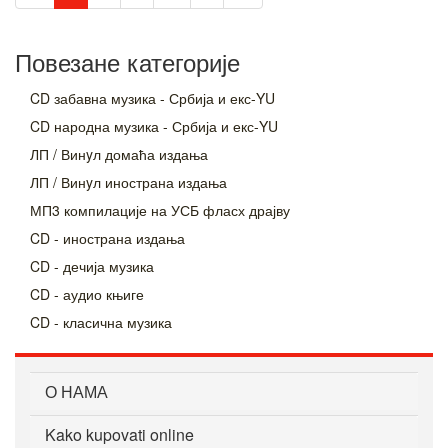
Повезане категорије
CD забавна музика - Србија и екс-YU
CD народна музика - Србија и екс-YU
ЛП / Винyл домаћа издања
ЛП / Винyл инострана издања
МП3 компилације на УСБ фласх драјву
CD - инострана издања
CD - дечија музика
CD - аудио књиге
CD - класична музика
О НАМА
Kako kupovati online