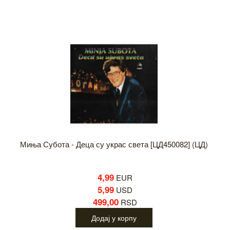
Миња Субота - Деца су украс света [ЦД450082] (ЦД)
4,99
EUR
5,99
USD
499,00
RSD
Додај у корпу