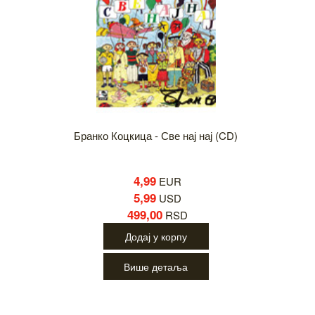
Бранко Коцкица - Све нај нај (CD)
4,99
EUR
5,99
USD
499,00
RSD
Додај у корпу
Више детаља