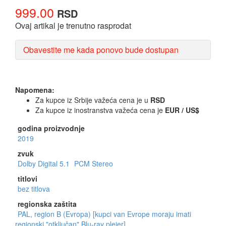
999.00
RSD
Ovaj artikal je trenutno rasprodat
Obavestite me kada ponovo bude dostupan
Napomena:
Za kupce iz Srbije važeća cena je u
RSD
Za kupce iz inostranstva važeća cena je
EUR / US$
godina proizvodnje
2019
zvuk
Dolby Digital 5.1
PCM Stereo
titlovi
bez titlova
regionska zaštita
PAL, region B (Evropa) [kupci van Evrope moraju imati
regionski "otključan" Blu-ray plejer]