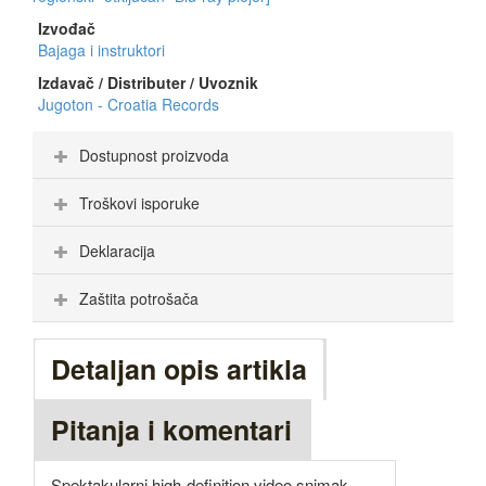
Izvođač
Bajaga i instruktori
Izdavač / Distributer / Uvoznik
Jugoton - Croatia Records
Dostupnost proizvoda
Troškovi isporuke
Deklaracija
Zaštita potrošača
Detaljan opis artikla
Pitanja i komentari
Spektakularni high-definition video snimak