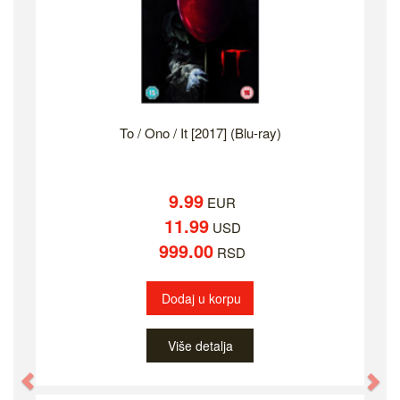
To / Ono / It [2017] (Blu-ray)
9.99
EUR
11.99
USD
999.00
RSD
Dodaj u korpu
Više detalja
Previous
Ne