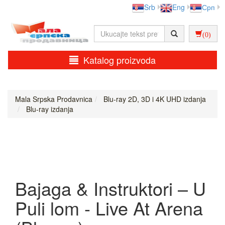
Srb
Eng
Срп
(0)
Katalog proizvoda
Mala Srpska Prodavnica
Blu-ray 2D, 3D i 4K UHD izdanja
Blu-ray izdanja
Bajaga & Instruktori ‎– U
Puli lom - Live At Arena