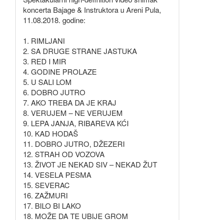
koncerta Bajage & Instruktora u Areni Pula,
11.08.2018. godine:
1. RIMLJANI
2. SA DRUGE STRANE JASTUKA
3. RED I MIR
4. GODINE PROLAZE
5. U SALI LOM
6. DOBRO JUTRO
7. AKO TREBA DA JE KRAJ
8. VERUJEM – NE VERUJEM
9. LEPA JANJA, RIBAREVA KĆI
10. KAD HODAŠ
11. DOBRO JUTRO, DŽEZERI
12. STRAH OD VOZOVA
13. ŽIVOT JE NEKAD SIV – NEKAD ŽUT
14. VESELA PESMA
15. SEVERAC
16. ZAŽMURI
17. BILO BI LAKO
18. MOŽE DA TE UBIJE GROM