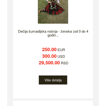
Dečija šumadijska nošnja - ženska (od 0 do 4
godin...
250.00
EUR
300.00
USD
29,500.00
RSD
Više detalja