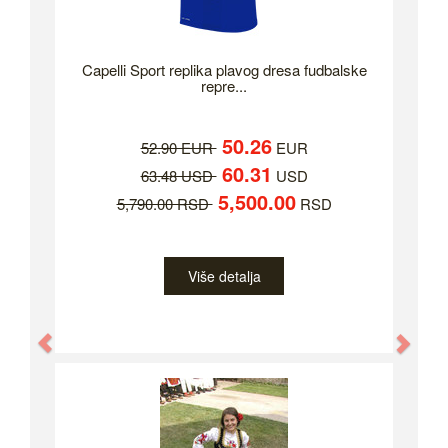
Capelli Sport replika plavog dresa fudbalske
repre...
50.26
52.90 EUR
EUR
60.31
63.48 USD
USD
5,500.00
5,790.00 RSD
RSD
Više detalja
Previous
Nex