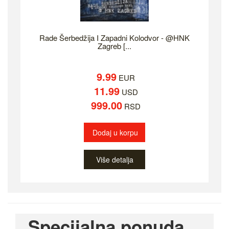
Rade Šerbedžija I Zapadni Kolodvor - @HNK
Zagreb [...
9.99
EUR
11.99
USD
999.00
RSD
Dodaj u korpu
Više detalja
Specijalna ponuda