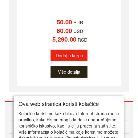
50.00
EUR
60.00
USD
5,290.00
RSD
Dodaj u korpu
Više detalja
Ova web stranica koristi kolačiće
O nama
Kolačiće koristimo kako bi ova Internet strana radila
pravilno, kako bismo mogli da dalje unapređujemo
korisničko iskustvo, kao i u cilju praćenja statistike.
Kako kupovati online
Više informacija o kolačićima koje koristimo možete