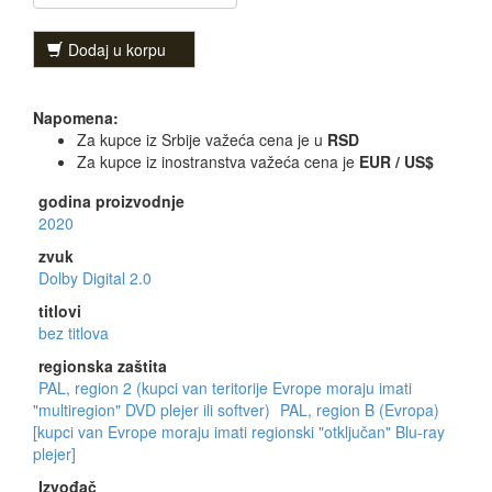
Dodaj u korpu
Napomena:
Za kupce iz Srbije važeća cena je u
RSD
Za kupce iz inostranstva važeća cena je
EUR / US$
godina proizvodnje
2020
zvuk
Dolby Digital 2.0
titlovi
bez titlova
regionska zaštita
PAL, region 2 (kupci van teritorije Evrope moraju imati
"multiregion" DVD plejer ili softver)
PAL, region B (Evropa)
[kupci van Evrope moraju imati regionski "otključan" Blu-ray
plejer]
Izvođač