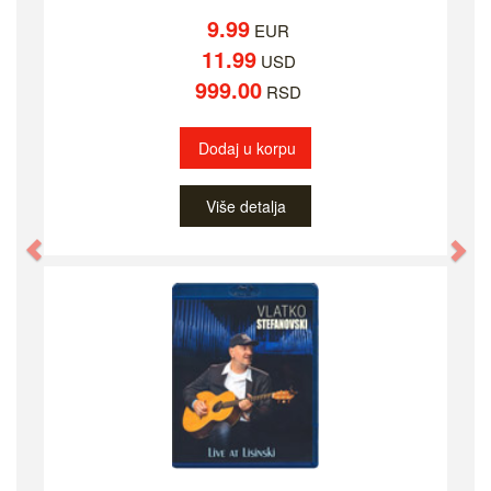
9.99
EUR
11.99
USD
999.00
RSD
Dodaj u korpu
Više detalja
Previous
Ne