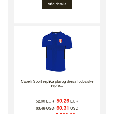
Više detalja
Capelli Sport replika plavog dresa fudbalske
repre...
50.26
52.90 EUR
EUR
60.31
63.48 USD
USD