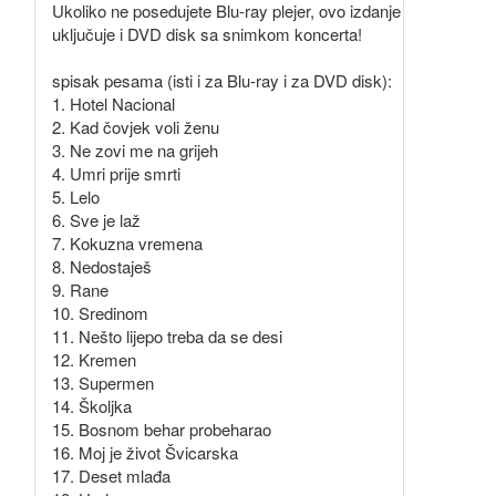
Ukoliko ne posedujete Blu-ray plejer, ovo izdanje
uključuje i DVD disk sa snimkom koncerta!
spisak pesama (isti i za Blu-ray i za DVD disk):
1. Hotel Nacional
2. Kad čovjek voli ženu
3. Ne zovi me na grijeh
4. Umri prije smrti
5. Lelo
6. Sve je laž
7. Kokuzna vremena
8. Nedostaješ
9. Rane
10. Sredinom
11. Nešto lijepo treba da se desi
12. Kremen
13. Supermen
14. Školjka
15. Bosnom behar probeharao
16. Moj je život Švicarska
17. Deset mlađa