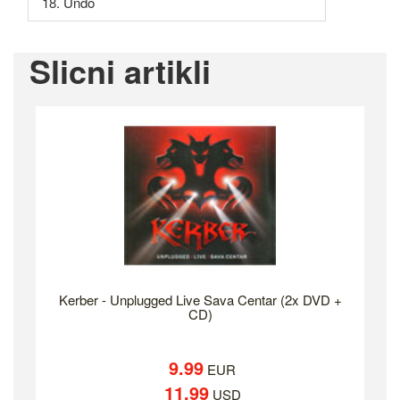
18. Undo
Slicni artikli
Kerber - Unplugged Live Sava Centar (2x DVD +
CD)
9.99
EUR
11.99
USD