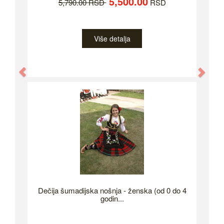
5,500.00
5,790.00 RSD
RSD
Više detalja
Previous
Nex
Dečija šumadijska nošnja - ženska (od 0 do 4
godin...