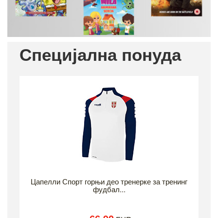
Previous
Ne
Специјална понуда
Цапелли Спорт горњи део тренерке за тренинг
фудбал...