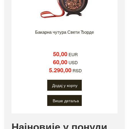
Бакарна чутура Свети Ђорде
50,00
EUR
60,00
USD
5.290,00
RSD
Додај у корпу
Више детаља
Previous
Ne
Најновије у понуди