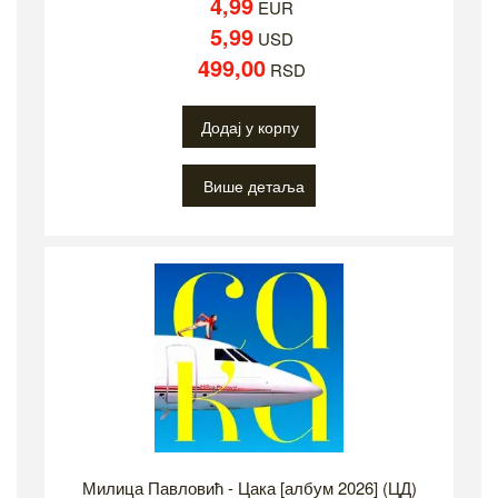
4,99
EUR
5,99
USD
499,00
RSD
Додај у корпу
Више детаља
Милица Павловић - Цака [албум 2026] (ЦД)