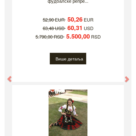
фудбалске репре...
50,26
52,90 EUR
EUR
60,31
63,48 USD
USD
5.500,00
5.790,00 RSD
RSD
Више детаља