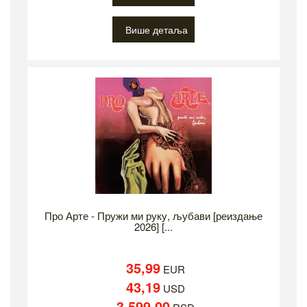
Више детаља
Про Арте - Пружи ми руку, љубави [реиздање
2026] [...
35,99
EUR
43,19
USD
3.599,00