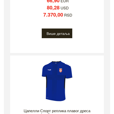
66,90
EUR
80,28
USD
7.370,00
RSD
Више детаља
Цапелли Спорт реплика плавог дреса