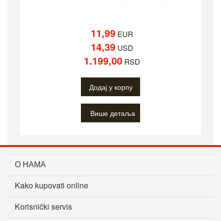
11,99
EUR
14,39
USD
1.199,00
RSD
Додај у корпу
Више детаља
О НАМА
Kako kupovati online
Korisnički servis