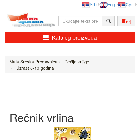
Srb
Eng
Срп
(0)
Katalog proizvoda
Mala Srpska Prodavnica
Dečije knjige
Uzrast 6-10 godina
Rečnik vrlina