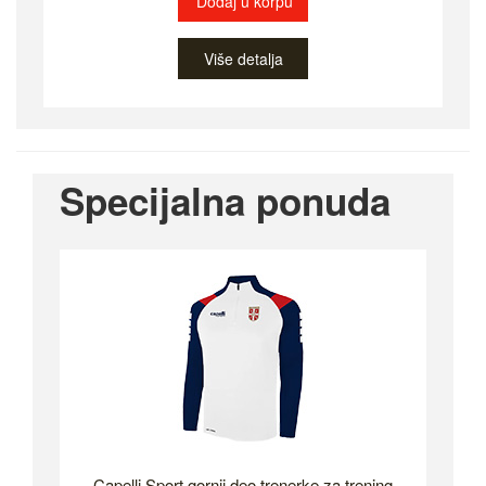
Dodaj u korpu
Više detalja
Specijalna ponuda
Capelli Sport gornji deo trenerke za trening