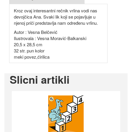
Kroz ovaj interesantni rečnik vrlina vodi nas
devojčica Ana. Svaki lik koji se pojavljuje u
njenoj priči predstavlja nam određenu vrlinu.
Autor : Vesna Belčević
Ilustrovala : Vesna Moravić-Balkanski
20,5 x 28,5 cm
32 str. pun kolor
meki povez,ćirilica
Slicni artikli