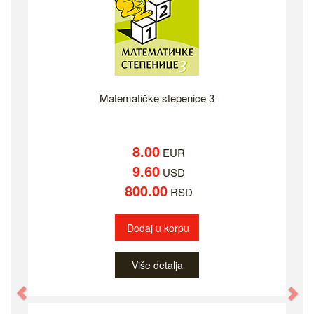
Matematičke stepenice 3
8.00
EUR
9.60
USD
800.00
RSD
Dodaj u korpu
Više detalja
Previous
Ne