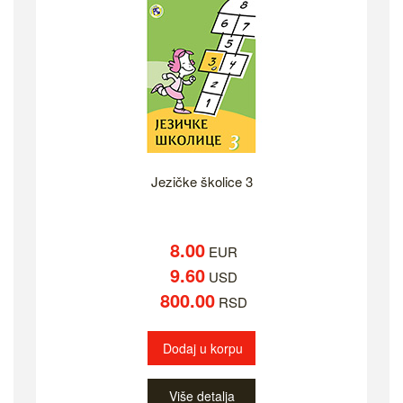
Jezičke školice 3
8.00
EUR
9.60
USD
800.00
RSD
Dodaj u korpu
Više detalja