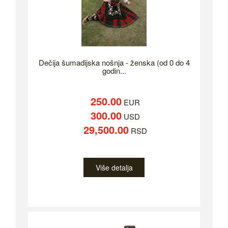
Dečija šumadijska nošnja - ženska (od 0 do 4
godin...
250.00
EUR
300.00
USD
29,500.00
RSD
Više detalja