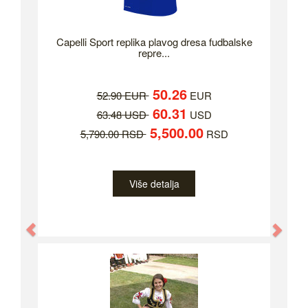
Capelli Sport replika plavog dresa fudbalske
repre...
50.26
52.90 EUR
EUR
60.31
63.48 USD
USD
5,500.00
5,790.00 RSD
RSD
Više detalja
Previous
Nex