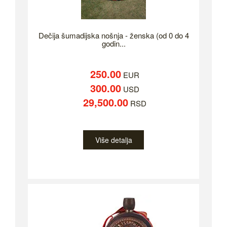
Dečija šumadijska nošnja - ženska (od 0 do 4
godin...
250.00
EUR
300.00
USD
29,500.00
RSD
Više detalja