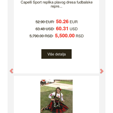
Capelli Sport replika plavog dresa fudbalske
repre...
50.26
52.90 EUR
EUR
60.31
63.48 USD
USD
5,500.00
5,790.00 RSD
RSD
Više detalja
Previous
Nex