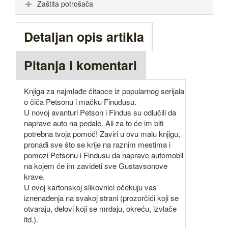
Zaštita potrošača
Detaljan opis artikla
Pitanja i komentari
Knjiga za najmlađe čitaoce iz popularnog serijala
o čiča Petsonu i mačku Finudusu.
U novoj avanturi Petson i Findus su odlučili da
naprave auto na pedale. Ali za to će im biti
potrebna tvoja pomoć! Zaviri u ovu malu knjigu,
pronađi sve što se krije na raznim mestima i
pomozi Petsonu i Findusu da naprave automobil
na kojem će im zavideti sve Gustavsonove
krave.
U ovoj kartonskoj slikovnici očekuju vas
iznenađenja na svakoj strani (prozorčići koji se
otvaraju, delovi koji se mrdaju, okreću, izvlače
itd.).