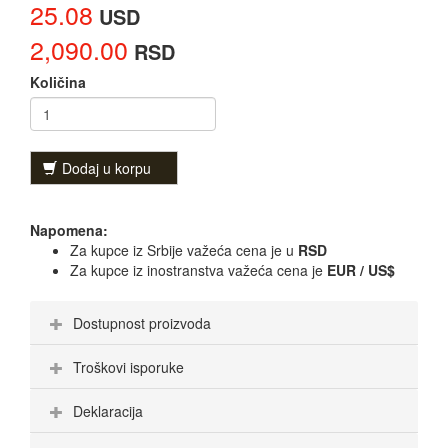
25.08
USD
2,090.00
RSD
Količina
Dodaj u korpu
Napomena:
Za kupce iz Srbije važeća cena je u
RSD
Za kupce iz inostranstva važeća cena je
EUR / US$
Dostupnost proizvoda
Troškovi isporuke
Deklaracija