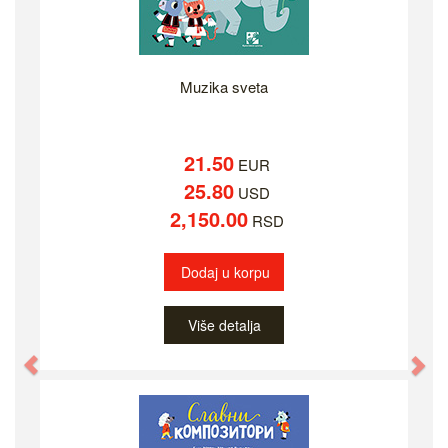
Muzika sveta
21.50
EUR
25.80
USD
2,150.00
RSD
Dodaj u korpu
Više detalja
Previous
Ne