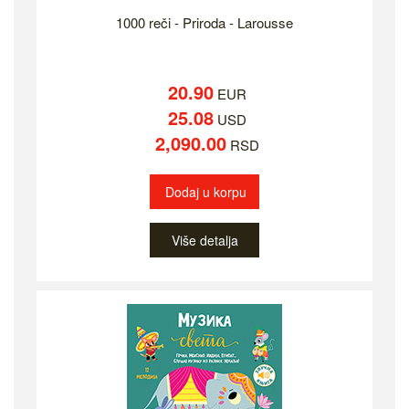
1000 reči - Priroda - Larousse
20.90
EUR
25.08
USD
2,090.00
RSD
Dodaj u korpu
Više detalja