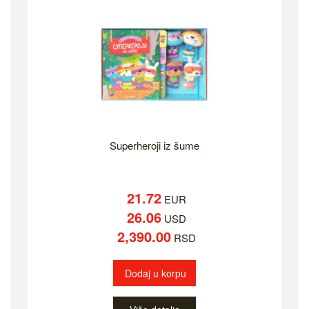
Superheroji iz šume
21.72
EUR
26.06
USD
2,390.00
RSD
Dodaj u korpu