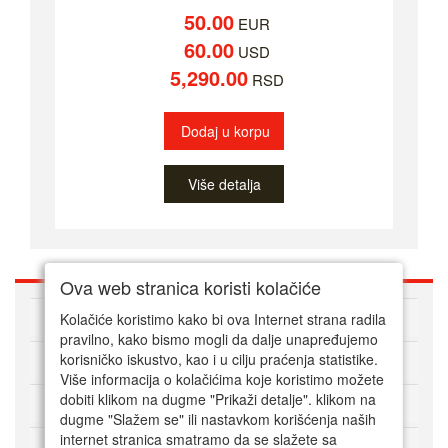
50.00
EUR
60.00
USD
5,290.00
RSD
Dodaj u korpu
Više detalja
Ova web stranica koristi kolačiće
O nama
Kolačiće koristimo kako bi ova Internet strana radila
pravilno, kako bismo mogli da dalje unapređujemo
korisničko iskustvo, kao i u cilju praćenja statistike.
Kako kupovati online
Više informacija o kolačićima koje koristimo možete
dobiti klikom na dugme "Prikaži detalje". klikom na
Korisnički servis
dugme "Slažem se" ili nastavkom korišćenja naših
internet stranica smatramo da se slažete sa
Način plaćanja