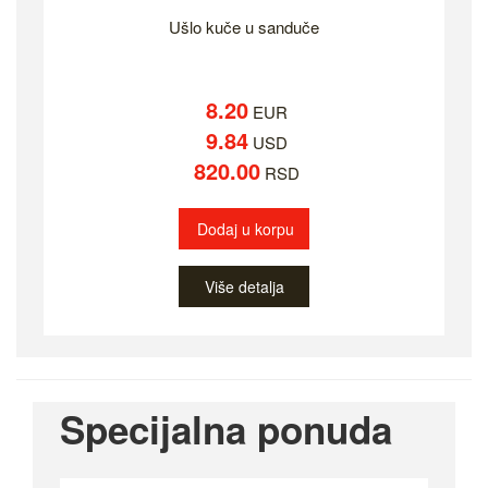
Ušlo kuče u sanduče
8.20
EUR
9.84
USD
820.00
RSD
Dodaj u korpu
Više detalja
Specijalna ponuda