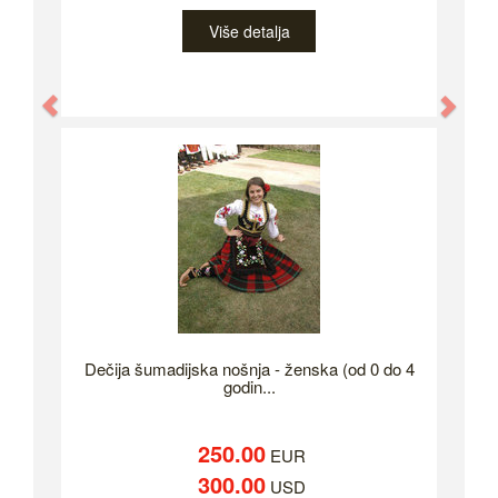
Više detalja
Previous
Nex
Dečija šumadijska nošnja - ženska (od 0 do 4
godin...
250.00
EUR
300.00
USD