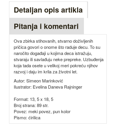
Detaljan opis artikla
Pitanja i komentari
Ova zbirka stihovanih, stvarno doživljenih
pričica govori o onome što raduje decu. To su
naročito događaji u kojima deca istražuju,
stvaraju ili savlađuju neke prepreke. Uzbuđenja
koja tada osete u velikoj meri pokreću njihov
razvoj i daju im krila za životni let.
Autor: Simeon Marinković
Ilustrator: Evelina Daneva Rajninger
Format: 13, 5 x 18, 5
Broj strana: 89 str.
Povez: meki povez, pun kolor
Pismo: ćirilica