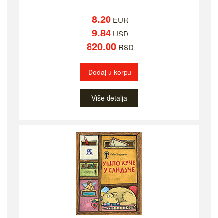
8.20
EUR
9.84
USD
820.00
RSD
Dodaj u korpu
Više detalja