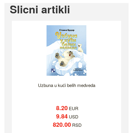
Slicni artikli
Uzbuna u kući belih medveda
8.20
EUR
9.84
USD
820.00
RSD