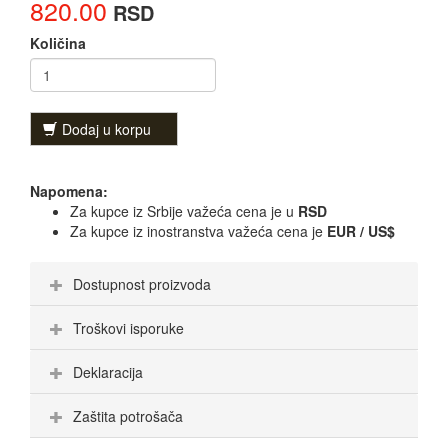
820.00
RSD
Količina
Dodaj u korpu
Napomena:
Za kupce iz Srbije važeća cena je u
RSD
Za kupce iz inostranstva važeća cena je
EUR / US$
Dostupnost proizvoda
Troškovi isporuke
Deklaracija
Zaštita potrošača