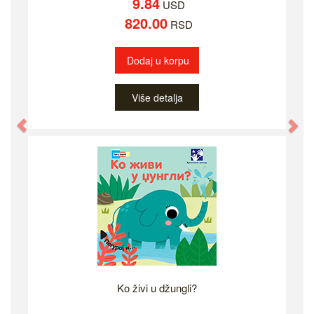
9.84
USD
820.00
RSD
Dodaj u korpu
Više detalja
Previous
Ne
Ko živi u džungli?