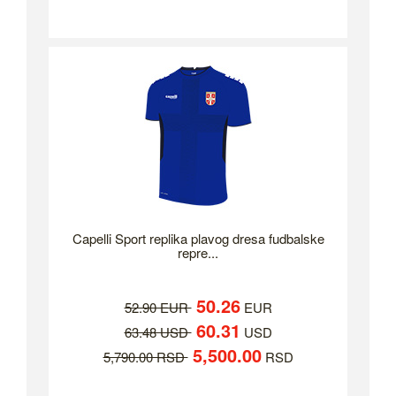
Capelli Sport replika plavog dresa fudbalske
repre...
50.26
52.90 EUR
EUR
60.31
63.48 USD
USD
5,500.00
5,790.00 RSD
RSD