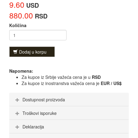
9.60
USD
880.00
RSD
Količina
Dodaj u korpu
Napomena:
Za kupce iz Srbije važeća cena je u
RSD
Za kupce iz inostranstva važeća cena je
EUR / US$
Dostupnost proizvoda
Troškovi isporuke
Deklaracija