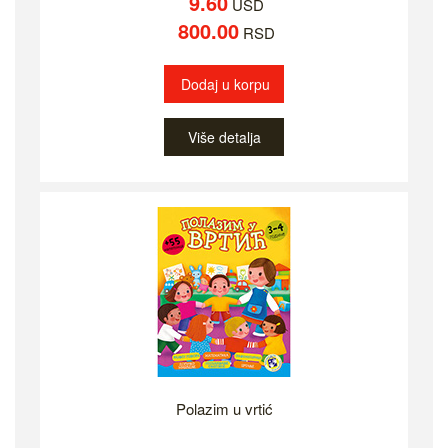
9.60
USD
800.00
RSD
Dodaj u korpu
Više detalja
Polazim u vrtić