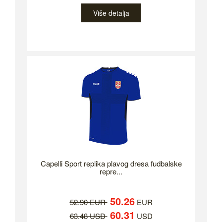
Više detalja
Capelli Sport replika plavog dresa fudbalske
repre...
50.26
52.90 EUR
EUR
60.31
63.48 USD
USD