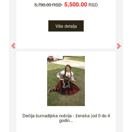
5,500.00
5,790.00 RSD
RSD
Više detalja
Previous
Nex
Dečija šumadijska nošnja - ženska (od 0 do 4
godin...