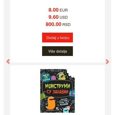
8.00
EUR
9.60
USD
800.00
RSD
Dodaj u korpu
Više detalja
Previous
Ne