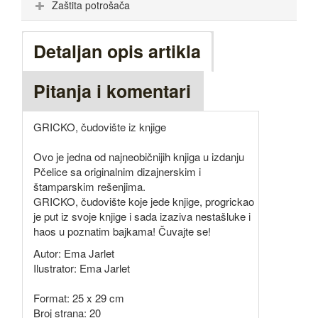
Zaštita potrošača
Detaljan opis artikla
Pitanja i komentari
GRICKO, čudovište iz knjige
Ovo je jedna od najneobičnijih knjiga u izdanju
Pčelice sa originalnim dizajnerskim i
štamparskim rešenjima.
GRICKO, čudovište koje jede knjige, progrickao
je put iz svoje knjige i sada izaziva nestašluke i
haos u poznatim bajkama! Čuvajte se!
Autor: Ema Jarlet
Ilustrator: Ema Jarlet
Format: 25 x 29 cm
Broj strana: 20