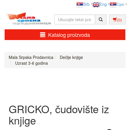
Srb
Eng
Срп
(0)
Katalog proizvoda
Mala Srpska Prodavnica
Dečije knjige
Uzrast 3-6 godina
GRICKO, čudovište iz
knjige