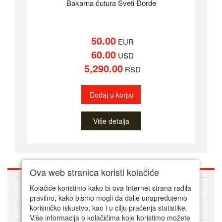
Bakarna čutura Sveti Đorde
50.00
EUR
60.00
USD
5,290.00
RSD
Dodaj u korpu
Više detalja
Ova web stranica koristi kolačiće
O nama
Kolačiće koristimo kako bi ova Internet strana radila
pravilno, kako bismo mogli da dalje unapređujemo
korisničko iskustvo, kao i u cilju praćenja statistike.
Kako kupovati online
Više informacija o kolačićima koje koristimo možete