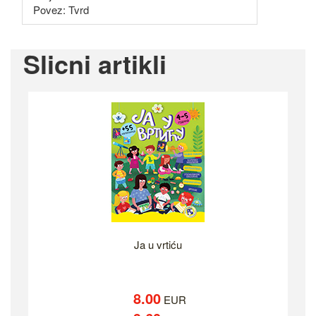
Povez: Tvrd
Slicni artikli
Ja u vrtiću
8.00
EUR