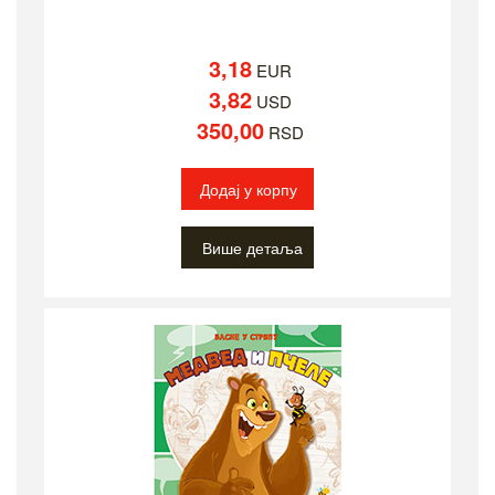
3,18
EUR
3,82
USD
350,00
RSD
Додај у корпу
Више детаља