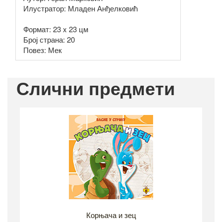
Илустратор: Младен Анђелковић
Формат: 23 x 23 цм
Број страна: 20
Повез: Мек
Слични предмети
Корњача и зец