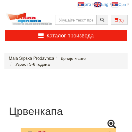
Srb
Eng
Срп
(0)
Каталог производа
Mala Srpska Prodavnica
Дечије књиге
Узраст 3-6 година
Црвенкапа