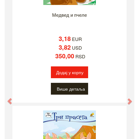
Медвед и пчеле
3,18
EUR
3,82
USD
350,00
RSD
Додај у корпу
Више детаља
Previous
Ne