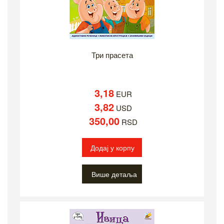
Три прасета
3,18
EUR
3,82
USD
350,00
RSD
Додај у корпу
Више детаља