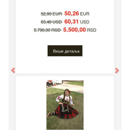
50,26
52,90 EUR
EUR
60,31
63,48 USD
USD
5.500,00
5.790,00 RSD
RSD
Више детаља
Previous
Nex