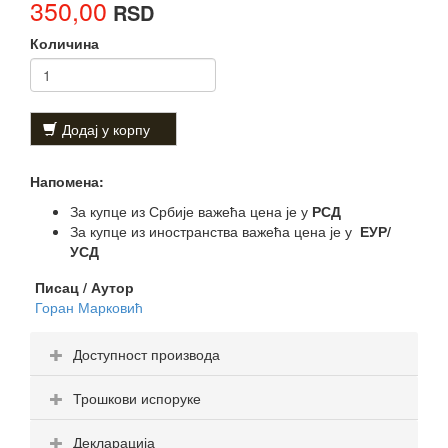
350,00
RSD
Количина
Додај у корпу
Напомена:
За купце из Србије важећа цена је у
РСД
За купце из иностранства важећа цена је у
ЕУР/
УСД
Писац / Аутор
Горан Марковић
Доступност производа
Трошкови испоруке
Декларација