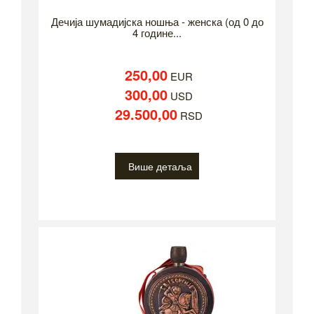
Дечија шумадијска ношња - женска (од 0 до
4 године...
250,00
EUR
300,00
USD
29.500,00
RSD
Више детаља