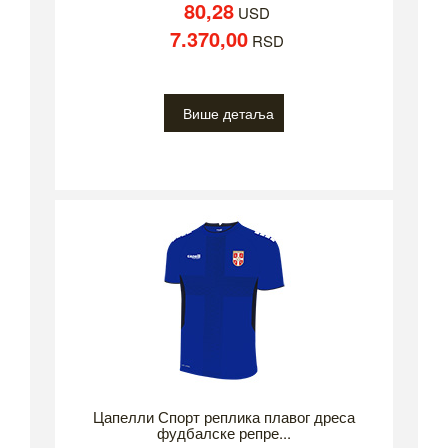
80,28
USD
7.370,00
RSD
Више детаља
Цапелли Спорт реплика плавог дреса
фудбалске репре...