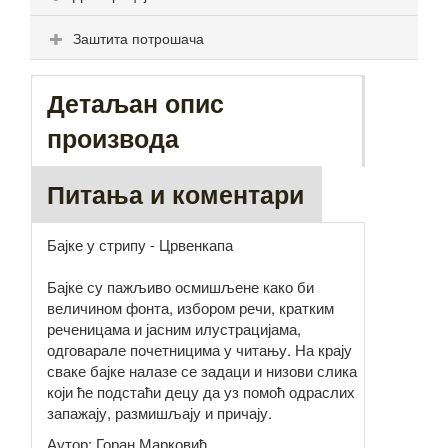
Заштита потрошача
Детаљан опис
производа
Питања и коментари
Бајке у стрипу - Црвенкапа
Бајке су пажљиво осмишљене како би
величином фонта, избором речи, кратким
реченицама и јасним илустрацијама,
одговарале почетницима у читању. На крају
сваке бајке налазе се задаци и низови слика
који ће подстаћи децу да уз помоћ одраслих
запажају, размишљају и причају.
Аутор: Горан Марковић