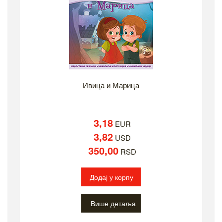
Ивица и Марица
3,18
EUR
3,82
USD
350,00
RSD
Додај у корпу
Више детаља