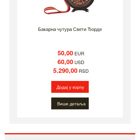
Бакарна чутура Свети Ђорде
50,00
EUR
60,00
USD
5.290,00
RSD
Додај у корпу
Више детаља