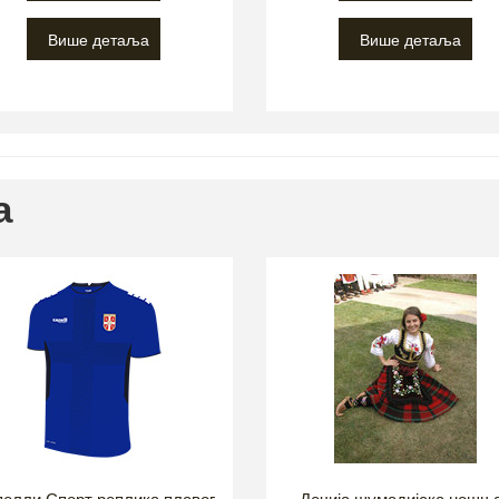
Више детаља
Више детаља
а
елли Спорт реплика плавог
Дечија шумадијска ношња