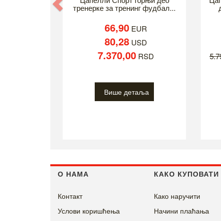
Previous
тренерке за тренинг фудбал...
66,90
EUR
80,28
USD
7.370,00
RSD
5.
Више детаља
О НАМА
КАКО КУПОВАТИ
Контакт
Како наручити
Услови коришћења
Начини плаћања