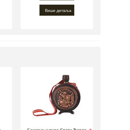
Више детаља
 -
Бакарна чутура Свети Ђорде