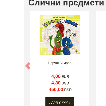
Слични предмети
Цврчак и мрав
Previous
4,00
EUR
4,80
USD
450,00
RSD
Додај у корпу