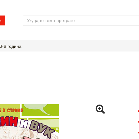
а
3-6 година