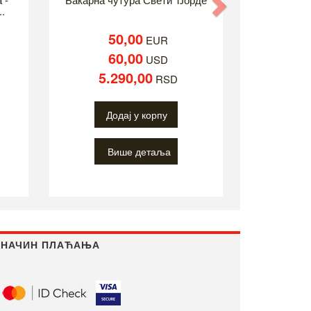
Next
..
50,00
EUR
60,00
USD
5.290,00
RSD
Додај у корпу
Више детаља
НАЧИН ПЛАЋАЊА