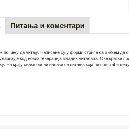
а
Питања и коментари
ек почињу да читају. Написане су у форми стрипа са циљем да с
уларизује код нових генерација младих читалаца. Ове кратке пр
ку. На крају сваке басне налазе се питања која ће подстаћи де