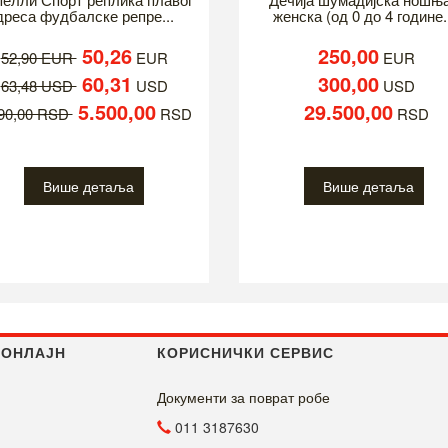
дреса фудбалске репре...
женска (од 0 до 4 године.
50,26
250,00
52,90 EUR
EUR
EUR
60,31
300,00
63,48 USD
USD
USD
5.500,00
29.500,00
790,00 RSD
RSD
RSD
Више детаља
Више детаља
 ОНЛАЈН
КОРИСНИЧКИ СЕРВИС
Документи за поврат робе
011 3187630