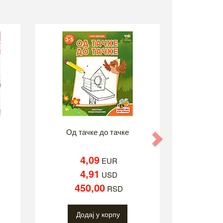
Од тачке до тачке
Next
4,09
EUR
4,91
USD
450,00
RSD
Додај у корпу