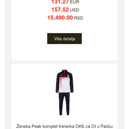
131.27
EUR
157.52
USD
15,490.00
RSD
Više detalja
Ženska Peak komplet trenerka OKS za OI u Parizu