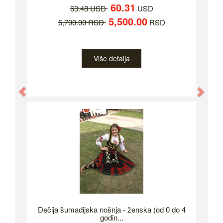
60.31
63.48 USD
USD
5,500.00
5,790.00 RSD
RSD
Više detalja
Previous
Nex
Dečija šumadijska nošnja - ženska (od 0 do 4
godin...