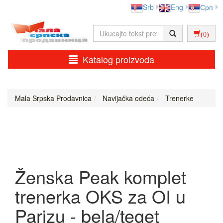
Srb
Eng
Срп
(0)
Katalog proizvoda
Mala Srpska Prodavnica
Navijačka odeća
Trenerke
Ženska Peak komplet
trenerka OKS za OI u
Parizu - bela/teget