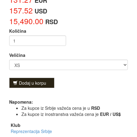
EUR
157.52
USD
15,490.00
RSD
Količina
Veličina
Dodaj u korpu
Napomena:
Za kupce iz Srbije važeća cena je u
RSD
Za kupce iz inostranstva važeća cena je
EUR / US$
Klub
Reprezentacija Srbije