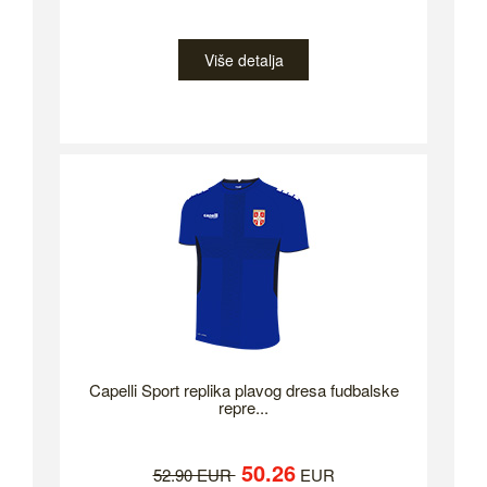
Više detalja
Capelli Sport replika plavog dresa fudbalske
repre...
50.26
52.90 EUR
EUR