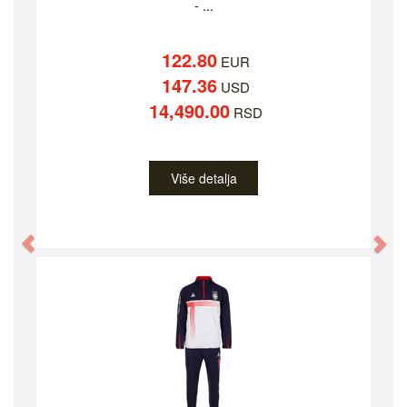
- ...
122.80
EUR
147.36
USD
14,490.00
RSD
Više detalja
Previous
Ne