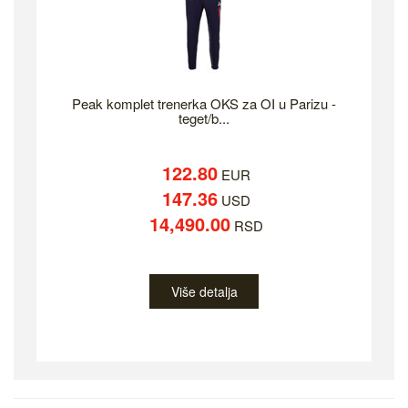
Peak komplet trenerka OKS za OI u Parizu -
teget/b...
122.80
EUR
147.36
USD
14,490.00
RSD
Više detalja