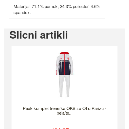
Materijal: 71.1% pamuk; 24.3% poliester, 4.6%
spandex.
Slicni artikli
Peak komplet trenerka OKS za OI u Parizu -
bela/te...