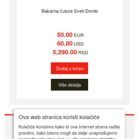
Bakarna čutura Sveti Đorde
50.00
EUR
60.00
USD
5,290.00
RSD
Dodaj u korpu
Više detalja
Ova web stranica koristi kolačiće
O nama
Kolačiće koristimo kako bi ova Internet strana radila
pravilno, kako bismo mogli da dalje unapređujemo