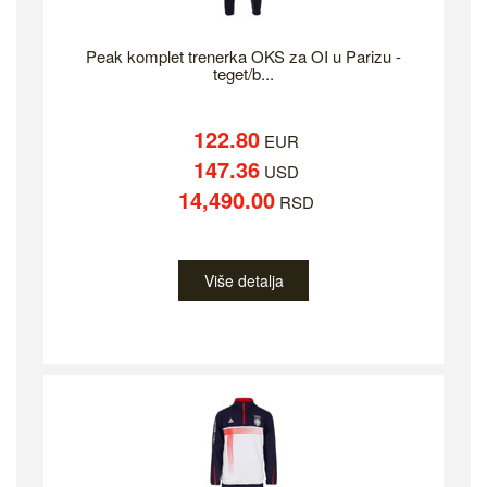
Peak komplet trenerka OKS za OI u Parizu -
teget/b...
122.80
EUR
147.36
USD
14,490.00
RSD
Više detalja