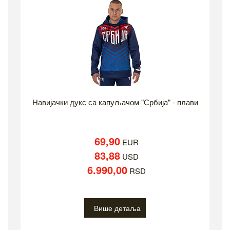
Навијачки дукс са капуљачом "Србија" - плави
69,90
EUR
83,88
USD
6.990,00
RSD
Више детаља