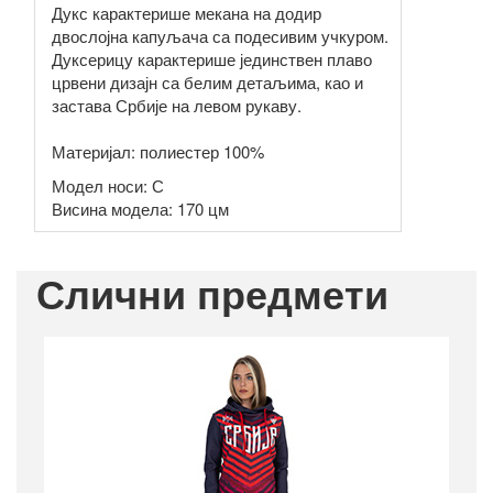
Дукс карактерише мекана на додир
двослојна капуљача са подесивим учкуром.
Дуксерицу карактерише јединствен плаво
црвени дизајн са белим детаљима, као и
застава Србије на левом рукаву.
Материјал: полиестер 100%
Модел носи: С
Висина модела: 170 цм
Слични предмети