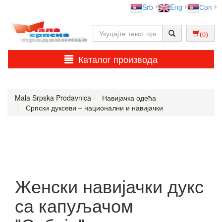
Srb
Eng
Срп
(0)
Каталог производа
Mala Srpska Prodavnica
Навијачка одећа
Српски дуксеви – национални и навијачки
Женски навијачки дукс
са капуљачом