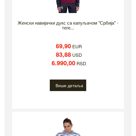
Женски навијачки дукс са капуљачом "Србија" -
теге...
69,90
EUR
83,88
USD
6.990,00
RSD
Више детаља