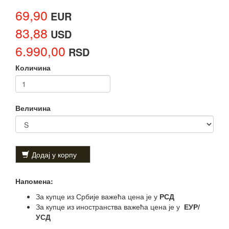
69,90
EUR
83,88
USD
6.990,00
RSD
Количина
Величина
Додај у корпу
Напомена:
За купце из Србије важећа цена је у
РСД
За купце из иностранства важећа цена је у
ЕУР/
УСД