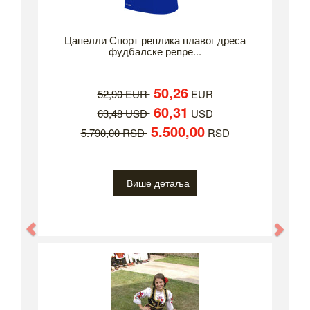
Цапелли Спорт реплика плавог дреса
фудбалске репре...
50,26
52,90 EUR
EUR
60,31
63,48 USD
USD
5.500,00
5.790,00 RSD
RSD
Више детаља
Previous
Nex