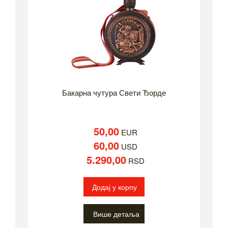
Бакарна чутура Свети Ђорде
50,00
EUR
60,00
USD
5.290,00
RSD
Додај у корпу
Више детаља