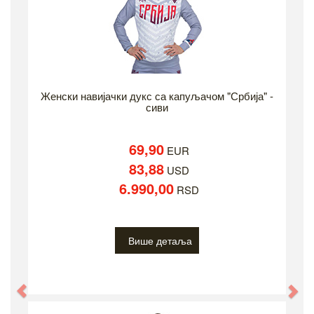
Женски навијачки дукс са капуљачом "Србија" -
сиви
69,90
EUR
83,88
USD
6.990,00
RSD
Више детаља
Previous
Ne