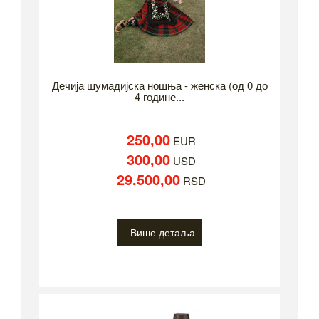
Дечија шумадијска ношња - женска (од 0 до
4 године...
250,00
EUR
300,00
USD
29.500,00
RSD
Више детаља