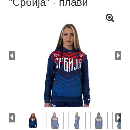
"Србија" - плави