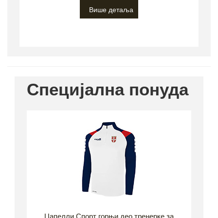
Више детаља
Специјална понуда
Цапелли Спорт горњи део тренерке за