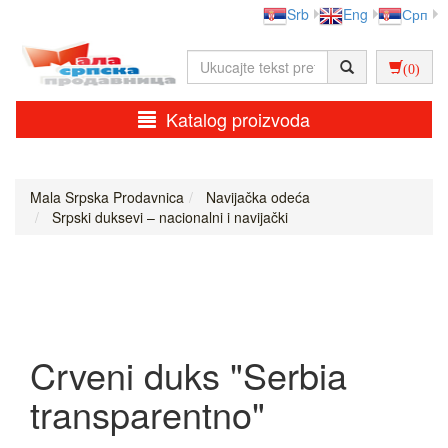
Srb
Eng
Срп
(0)
Katalog proizvoda
Mala Srpska Prodavnica
Navijačka odeća
Srpski duksevi – nacionalni i navijački
Crveni duks "Serbia
transparentno"