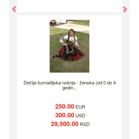
Previous
Nex
Dečija šumadijska nošnja - ženska (od 0 do 4
godin...
250.00
EUR
300.00
USD
29,500.00
RSD