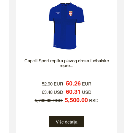
Capelli Sport replika plavog dresa fudbalske
repre...
50.26
52.90 EUR
EUR
60.31
63.48 USD
USD
5,500.00
5,790.00 RSD
RSD
Više detalja