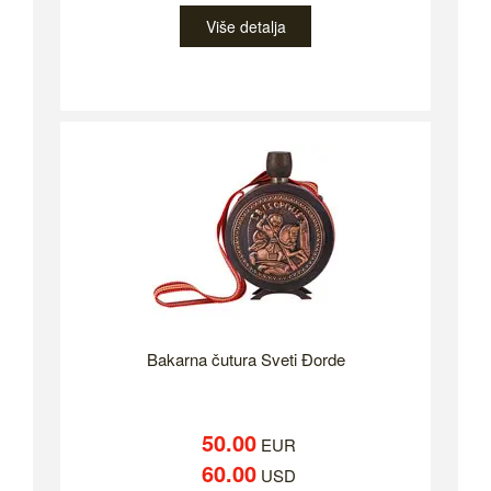
Više detalja
Bakarna čutura Sveti Đorde
50.00
EUR
60.00
USD