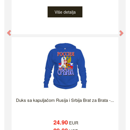
Više detalja
Previous
Ne
Duks sa kapuljačom Rusija i Srbija Brat za Brata -...
24.90
EUR