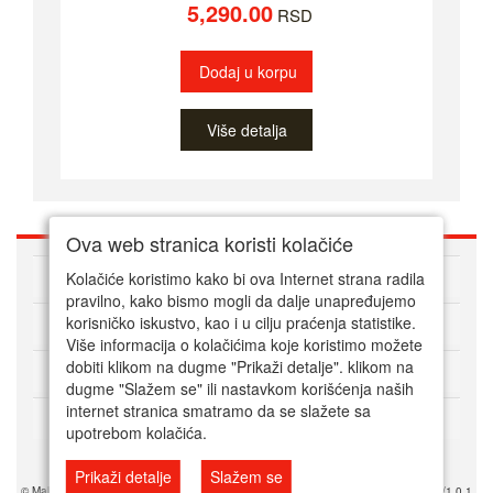
5,290.00
RSD
Dodaj u korpu
Više detalja
Ova web stranica koristi kolačiće
O nama
Kolačiće koristimo kako bi ova Internet strana radila
pravilno, kako bismo mogli da dalje unapređujemo
korisničko iskustvo, kao i u cilju praćenja statistike.
Kako kupovati online
Više informacija o kolačićima koje koristimo možete
dobiti klikom na dugme "Prikaži detalje". klikom na
Korisnički servis
dugme "Slažem se" ili nastavkom korišćenja naših
internet stranica smatramo da se slažete sa
Način plaćanja
upotrebom kolačića.
Prikaži detalje
Slažem se
© Mala srpska prodavnica 2025. Powered by Mala SRB Prodavnica doo, ESIR 618/1.0.1