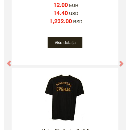
12.00
EUR
14.40
USD
1,232.00
RSD
Više detalja
Previous
Ne