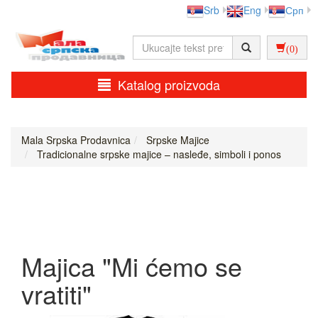
Srb
Eng
Срп
(0)
Katalog proizvoda
Mala Srpska Prodavnica
Srpske Majice
Tradicionalne srpske majice – nasleđe, simboli i ponos
Majica "Mi ćemo se
vratiti"