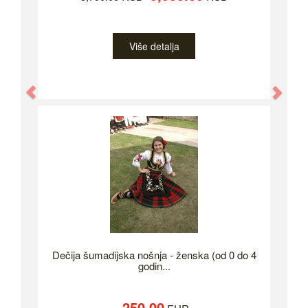
Više detalja
Previous
Nex
Dečija šumadijska nošnja - ženska (od 0 do 4
godin...
250.00