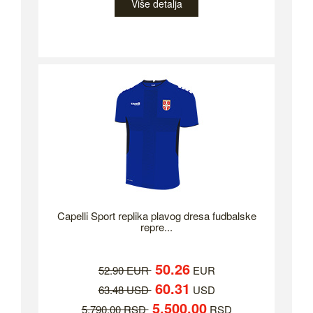
Više detalja
Capelli Sport replika plavog dresa fudbalske
repre...
50.26
52.90 EUR
EUR
60.31
63.48 USD
USD
5,500.00
5,790.00 RSD
RSD