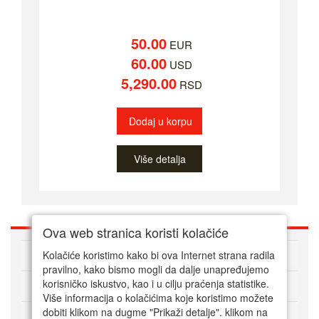
50.00
EUR
60.00
USD
5,290.00
RSD
Dodaj u korpu
Više detalja
Ova web stranica koristi kolačiće
O nama
Kolačiće koristimo kako bi ova Internet strana radila
pravilno, kako bismo mogli da dalje unapređujemo
korisničko iskustvo, kao i u cilju praćenja statistike.
Kako kupovati online
Više informacija o kolačićima koje koristimo možete
dobiti klikom na dugme "Prikaži detalje". klikom na
Korisnički servis