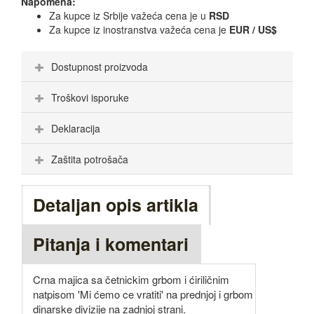
Napomena:
Za kupce iz Srbije važeća cena je u
RSD
Za kupce iz inostranstva važeća cena je
EUR / US$
Dostupnost proizvoda
Troškovi isporuke
Deklaracija
Zaštita potrošača
Detaljan opis artikla
Pitanja i komentari
Crna majica sa četnickim grbom i ćiriličnim
natpisom 'Mi ćemo ce vratiti' na prednjoj i grbom
dinarske divizije na zadnjoj strani.