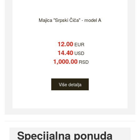
Majica "Srpski Čiča" - model A
12.00
EUR
14.40
USD
1,000.00
RSD
Više detalja
Specijalna ponuda