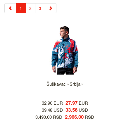
1
2
3
Šuškavac ~Srbija~
27.97
32.90 EUR
EUR
33.56
39.48 USD
USD
2,966.00
3,490.00 RSD
RSD