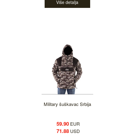
Više detalja
Military šuškavac Srbija
59.90
EUR
71.88
USD