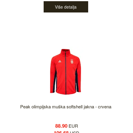
Više detalja
Peak olimpijska muška softshell jakna - crvena
88.90
EUR
106.68
USD