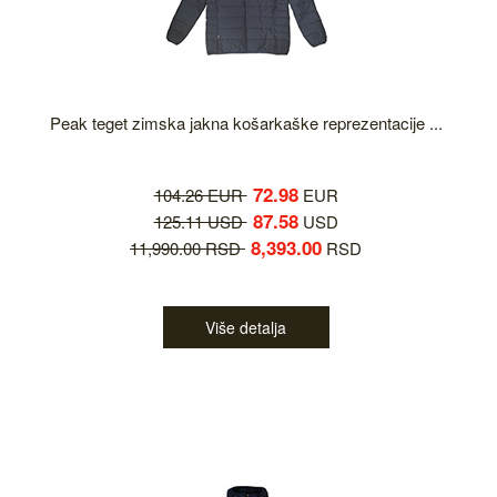
Peak teget zimska jakna košarkaške reprezentacije ...
72.98
104.26 EUR
EUR
87.58
125.11 USD
USD
8,393.00
11,990.00 RSD
RSD
Više detalja