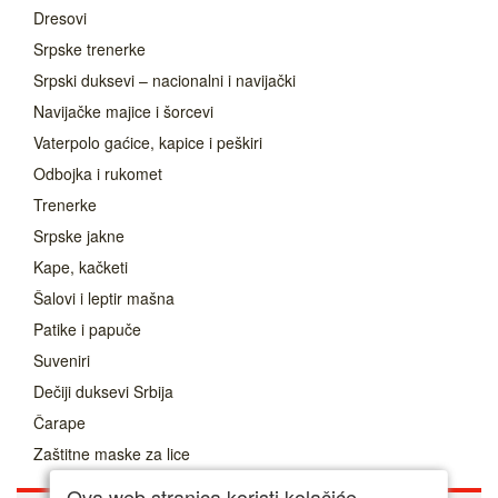
Dresovi
Srpske trenerke
Srpski duksevi – nacionalni i navijački
Navijačke majice i šorcevi
Vaterpolo gaćice, kapice i peškiri
Odbojka i rukomet
Trenerke
Srpske jakne
Kape, kačketi
Šalovi i leptir mašna
Patike i papuče
Suveniri
Dečiji duksevi Srbija
Čarape
Zaštitne maske za lice
Ova web stranica koristi kolačiće