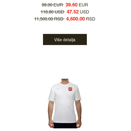
39.60
99.00 EUR
EUR
47.52
118.80 USD
USD
4,600.00
11,500.00 RSD
RSD
Više detalja