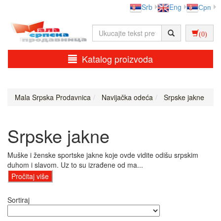
Srb
Eng
Срп
(0)
Katalog proizvoda
Mala Srpska Prodavnica
Navijačka odeća
Srpske jakne
Srpske jakne
Muške i ženske sportske jakne koje ovde vidite odišu srpskim
duhom i slavom. Uz to su izrađene od ma...
Pročitaj više
Sortiraj