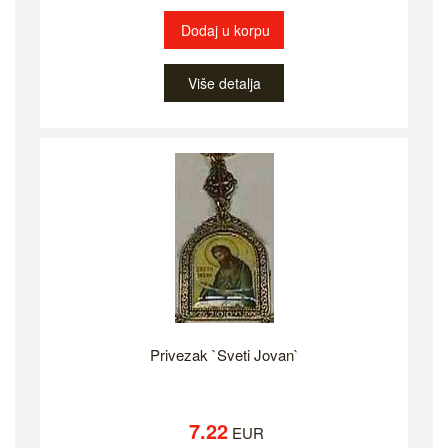
Dodaj u korpu
Više detalja
Privezak `Sveti Jovan`
7.22
EUR