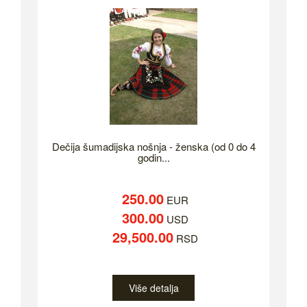
Dečija šumadijska nošnja - ženska (od 0 do 4
godin...
250.00
EUR
300.00
USD
29,500.00
RSD
Više detalja