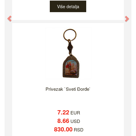
Više detalja
Previous
Ne
Privezak `Sveti Đorđe`
7.22
EUR
8.66
USD
830.00
RSD