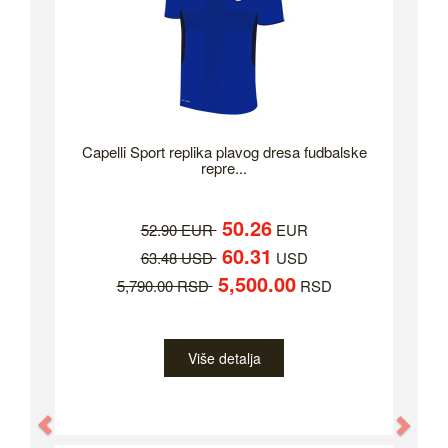
Capelli Sport replika plavog dresa fudbalske
repre...
50.26
52.90 EUR
EUR
60.31
63.48 USD
USD
5,500.00
5,790.00 RSD
RSD
Više detalja
Previous
Nex