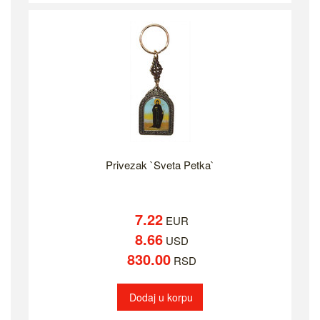
Privezak `Sveta Petka`
7.22
EUR
8.66
USD
830.00
RSD
Dodaj u korpu