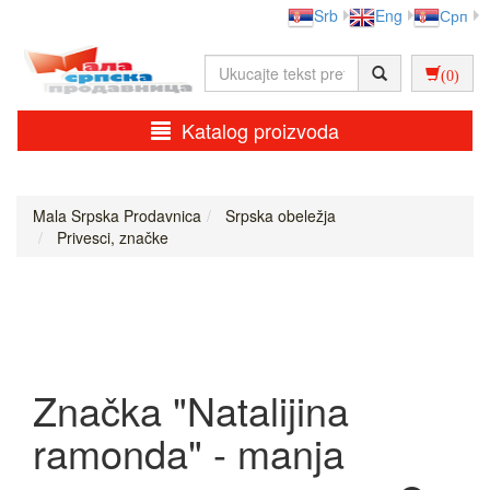
Srb
Eng
Срп
(0)
Katalog proizvoda
Mala Srpska Prodavnica
Srpska obeležja
Privesci, značke
Značka "Natalijina
ramonda" - manja