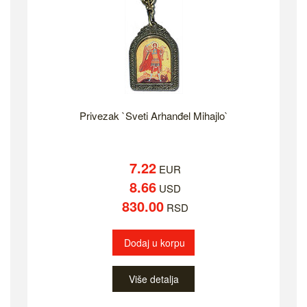
Privezak `Sveti Arhanđel Mihajlo`
7.22
EUR
8.66
USD
830.00
RSD
Dodaj u korpu
Više detalja