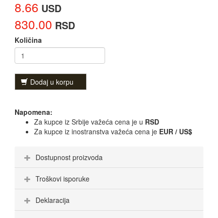
8.66
USD
830.00
RSD
Količina
Dodaj u korpu
Napomena:
Za kupce iz Srbije važeća cena je u
RSD
Za kupce iz inostranstva važeća cena je
EUR / US$
Dostupnost proizvoda
Troškovi isporuke
Deklaracija