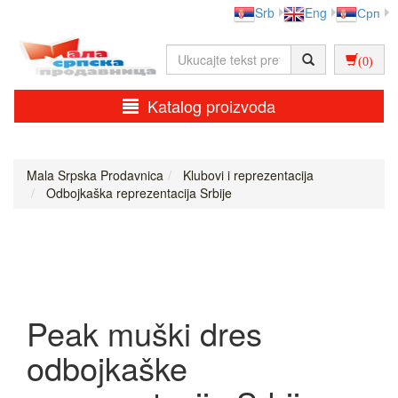
Srb
Eng
Срп
(0)
Katalog proizvoda
Mala Srpska Prodavnica
Klubovi i reprezentacija
Odbojkaška reprezentacija Srbije
Peak muški dres
odbojkaške