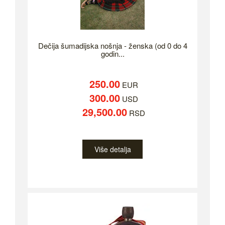
Dečija šumadijska nošnja - ženska (od 0 do 4
godin...
250.00
EUR
300.00
USD
29,500.00
RSD
Više detalja