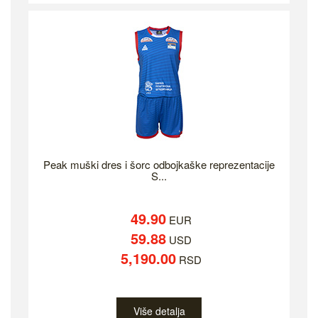
Peak muški dres i šorc odbojkaške reprezentacije
S...
49.90
EUR
59.88
USD
5,190.00
RSD
Više detalja