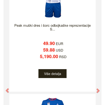
Peak muški dres i šorc odbojkaške reprezentacije
S...
49.90
EUR
59.88
USD
5,190.00
RSD
Više detalja
Previous
Ne