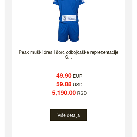
Peak muški dres i šorc odbojkaške reprezentacije
S...
49.90
EUR
59.88
USD
5,190.00
RSD
Više detalja