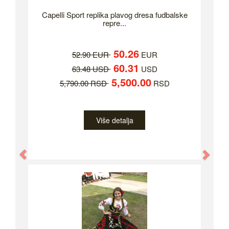
Capelli Sport replika plavog dresa fudbalske
repre...
50.26
52.90 EUR
EUR
60.31
63.48 USD
USD
5,500.00
5,790.00 RSD
RSD
Više detalja
Previous
Nex