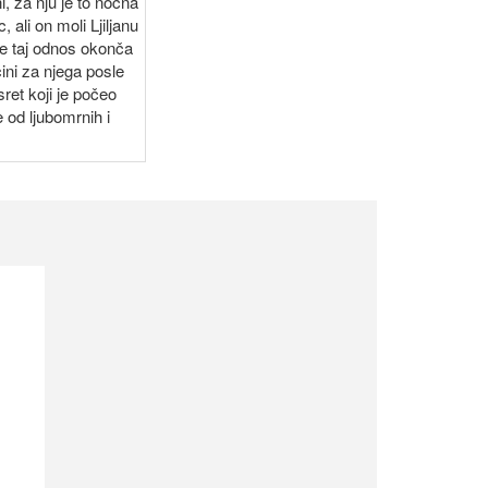
, za nju je to noćna
ali on moli Ljiljanu
se taj odnos okonča
ini za njega posle
ret koji je počeo
 od ljubomrnih i