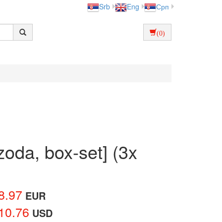
Srb
Eng
Срп
(0)
zoda, box-set] (3x
8.97
EUR
10.76
USD