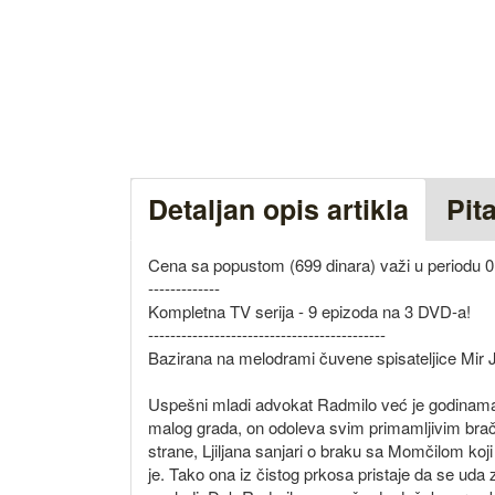
Detaljan opis artikla
Pit
Cena sa popustom (699 dinara) važi u periodu 0
-------------
Kompletna TV serija - 9 epizoda na 3 DVD-a!
-------------------------------------------
Bazirana na melodrami čuvene spisateljice Mir Ja
Uspešni mladi advokat Radmilo već je godinama z
malog grada, on odoleva svim primamljivim brač
strane, Ljiljana sanjari o braku sa Momčilom koj
je. Tako ona iz čistog prkosa pristaje da se uda