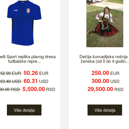
elli Sport replika plavog dresa
Dečija šumadijska nošnja 
fudbalske repre...
ženska (od 0 do 4 godin...
50.26
250.00
52.90 EUR
EUR
EUR
60.31
300.00
63.48 USD
USD
USD
5,500.00
29,500.00
790.00 RSD
RSD
RSD
Više detalja
Više detalja