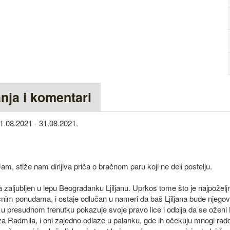
anja i komentari
1.08.2021 - 31.08.2021.
m, stiže nam dirljiva priča o bračnom paru koji ne deli postelju.
aljubljen u lepu Beograđanku Ljiljanu. Uprkos tome što je najpoželjn
nim ponudama, i ostaje odlučan u nameri da baš Ljiljana bude njego
i u presudnom trenutku pokazuje svoje pravo lice i odbija da se oženi 
 za Radmila, i oni zajedno odlaze u palanku, gde ih očekuju mnogi rado