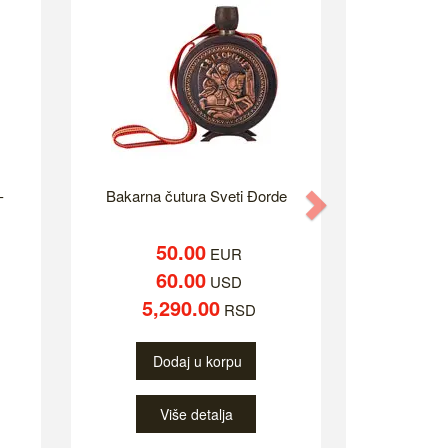
-
Bakarna čutura Sveti Đorde
Next
50.00
EUR
60.00
USD
5,290.00
RSD
Dodaj u korpu
Više detalja