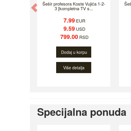
Šešir profesora Koste Vujića 1-2-
Šeš
Previous
3 [kompletna TV s...
7.99
EUR
9.59
USD
799.00
RSD
Dodaj u korpu
Više detalja
Specijalna ponuda