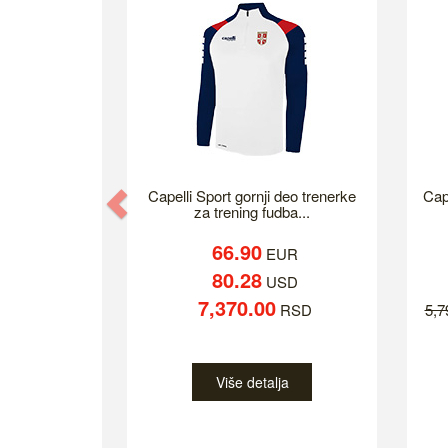
Previous
Capelli Sport gornji deo trenerke
Cap
za trening fudba...
66.90
EUR
80.28
USD
7,370.00
RSD
5,
Više detalja