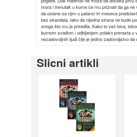
pogledi. Dok Radmilo ne može da dočeka prvu brač
mora i trenutak u kome će mu priznati da ga ne vo
da ostane sa njim u palanci tri meseca predstav
bez skandala, tako da nijedna strana ne bude povr
onoga što mu je priredila. Kako to već biva, toko
burnom svađom i odbijanjem polako prerasta u vel
nezadovoljnih ljudi čije je jedino zadovoljstvo da
Slicni artikli