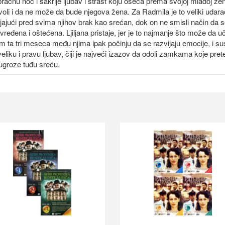
nu noć i sakrije ljubav i strast koju oseća prema svojoj mladoj ženi
li i da ne može da bude njegova žena. Za Radmila je to veliki udarac, 
ljajući pred svima njihov brak kao srećan, dok on ne smisli način da 
eđena i oštećena. Ljiljana pristaje, jer je to najmanje što može da uč
m ta tri meseca među njima ipak počinju da se razvijaju emocije, i sus
iku i pravu ljubav, čiji je najveći izazov da odoli zamkama koje prete
 ugroze tuđu sreću.