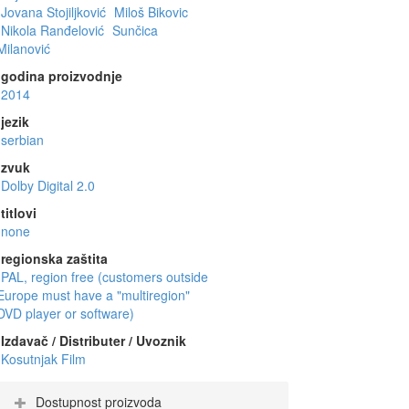
Jovana Stojiljković
Miloš Bikovic
Nikola Ranđelović
Sunčica
Milanović
godina proizvodnje
2014
jezik
serbian
zvuk
Dolby Digital 2.0
titlovi
none
regionska zaštita
PAL, region free (customers outside
Europe must have a "multiregion"
DVD player or software)
Izdavač / Distributer / Uvoznik
Kosutnjak Film
Dostupnost proizvoda