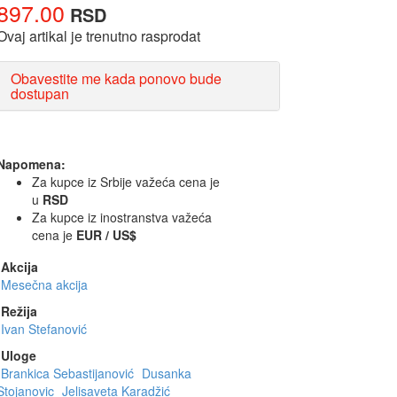
897.00
RSD
Ovaj artikal je trenutno rasprodat
Obavestite me kada ponovo bude
dostupan
Napomena:
Za kupce iz Srbije važeća cena je
u
RSD
Za kupce iz inostranstva važeća
cena je
EUR / US$
Akcija
Mesečna akcija
Režija
Ivan Stefanović
Uloge
Brankica Sebastijanović
Dusanka
Stojanovic
Jelisaveta Karadžić