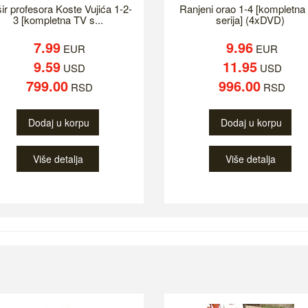
ir profesora Koste Vujića 1-2-
Ranjeni orao 1-4 [kompletna
3 [kompletna TV s...
serija] (4xDVD)
7.99
9.96
EUR
EUR
9.59
11.95
USD
USD
799.00
996.00
RSD
RSD
Dodaj u korpu
Dodaj u korpu
Više detalja
Više detalja