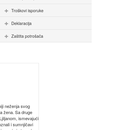
Troškovi isporuke
Deklaracija
Zaštita potrošača
iji neženja svog
va žena. Sa druge
Ljiljanom, ismevajući
znali i sumnjičavi