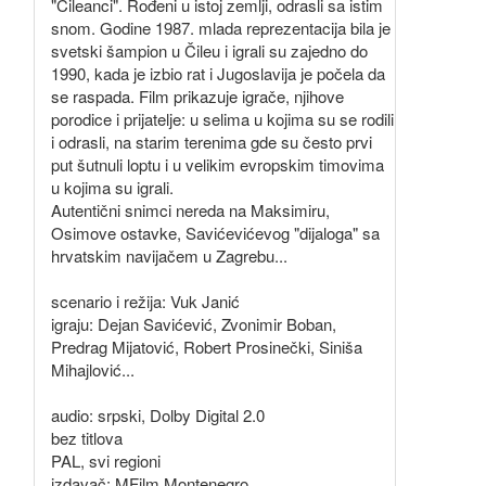
"Čileanci". Rođeni u istoj zemlji, odrasli sa istim
snom. Godine 1987. mlada reprezentacija bila je
svetski šampion u Čileu i igrali su zajedno do
1990, kada je izbio rat i Jugoslavija je počela da
se raspada. Film prikazuje igrače, njihove
porodice i prijatelje: u selima u kojima su se rodili
i odrasli, na starim terenima gde su često prvi
put šutnuli loptu i u velikim evropskim timovima
u kojima su igrali.
Autentični snimci nereda na Maksimiru,
Osimove ostavke, Savićevićevog "dijaloga" sa
hrvatskim navijačem u Zagrebu...
scenario i režija: Vuk Janić
igraju: Dejan Savićević, Zvonimir Boban,
Predrag Mijatović, Robert Prosinečki, Siniša
Mihajlović...
audio: srpski, Dolby Digital 2.0
bez titlova
PAL, svi regioni
izdavač: MFilm Montenegro