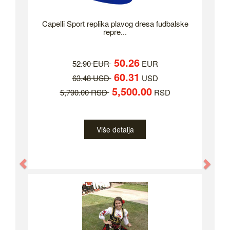
Capelli Sport replika plavog dresa fudbalske
repre...
50.26
52.90 EUR
EUR
60.31
63.48 USD
USD
5,500.00
5,790.00 RSD
RSD
Više detalja
Previous
Nex