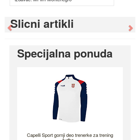
Slicni artikli
Previous
Ne
Specijalna ponuda
Capelli Sport gornji deo trenerke za trening
fudba...