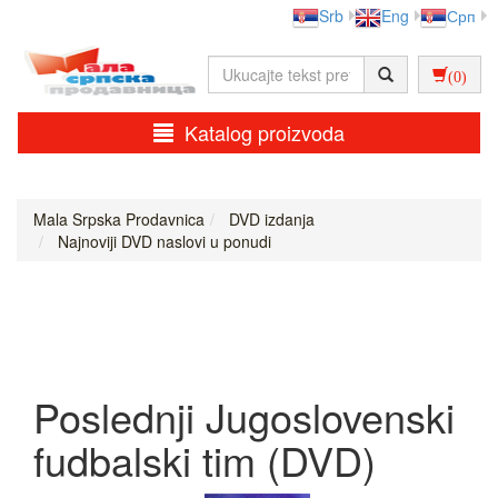
Srb
Eng
Срп
(0)
Katalog proizvoda
Mala Srpska Prodavnica
DVD izdanja
Najnoviji DVD naslovi u ponudi
Poslednji Jugoslovenski
fudbalski tim (DVD)