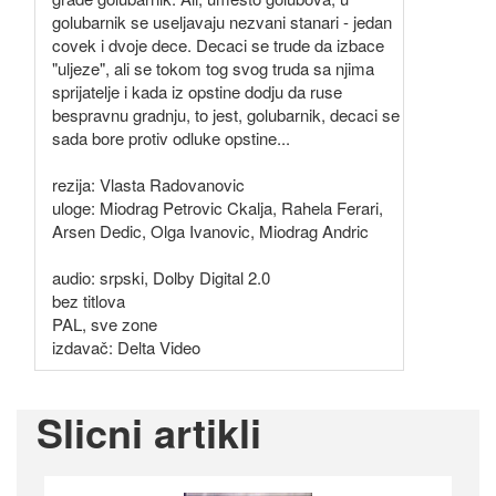
golubarnik se useljavaju nezvani stanari - jedan
covek i dvoje dece. Decaci se trude da izbace
"uljeze", ali se tokom tog svog truda sa njima
sprijatelje i kada iz opstine dodju da ruse
bespravnu gradnju, to jest, golubarnik, decaci se
sada bore protiv odluke opstine...
rezija: Vlasta Radovanovic
uloge: Miodrag Petrovic Ckalja, Rahela Ferari,
Arsen Dedic, Olga Ivanovic, Miodrag Andric
audio: srpski, Dolby Digital 2.0
bez titlova
PAL, sve zone
izdavač: Delta Video
Slicni artikli