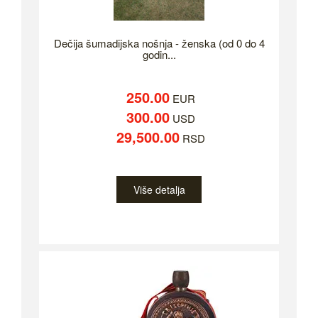
Dečija šumadijska nošnja - ženska (od 0 do 4
godin...
250.00
EUR
300.00
USD
29,500.00
RSD
Više detalja