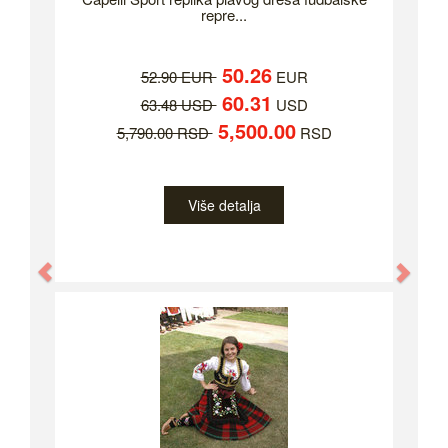
repre...
50.26
52.90 EUR
EUR
60.31
63.48 USD
USD
5,500.00
5,790.00 RSD
RSD
Više detalja
Previous
Nex