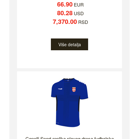
66.90
EUR
80.28
USD
7,370.00
RSD
Više detalja
Capelli Sport replika plavog dresa fudbalske