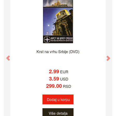
Krst na vrhu Srbije (DVD)
Previous
Ne
2.99
EUR
3.59
USD
299.00
RSD
Dodaj u korpu
Više detalja