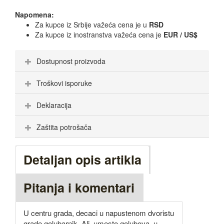
Napomena:
Za kupce iz Srbije važeća cena je u
RSD
Za kupce iz inostranstva važeća cena je
EUR / US$
Dostupnost proizvoda
Troškovi isporuke
Deklaracija
Zaštita potrošača
Detaljan opis artikla
Pitanja i komentari
U centru grada, decaci u napustenom dvoristu
grade golubarnik. Ali, umesto golubova, u