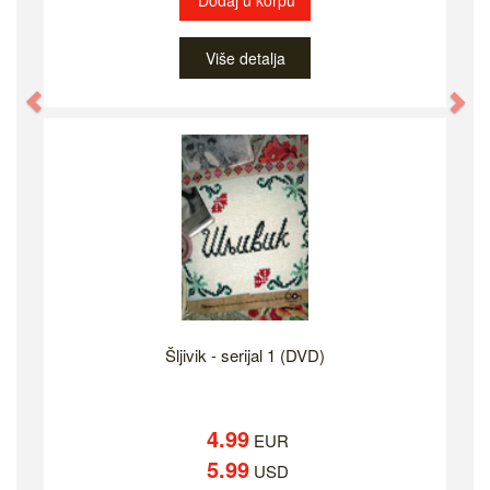
Dodaj u korpu
Više detalja
Previous
Ne
Šljivik - serijal 1 (DVD)
4.99
EUR
5.99
USD