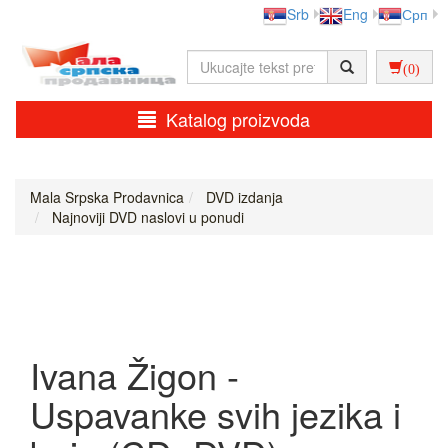
Srb
Eng
Срп
(0)
Katalog proizvoda
Mala Srpska Prodavnica
DVD izdanja
Najnoviji DVD naslovi u ponudi
Ivana Žigon -
Uspavanke svih jezika i