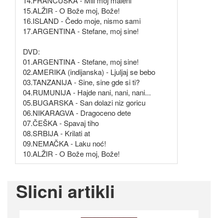
14.FRANCUSKA - Mili moj maleni
15.ALŽIR - O Bože moj, Bože!
16.ISLAND - Čedo moje, nismo sami
17.ARGENTINA - Stefane, moj sine!
DVD:
01.ARGENTINA - Stefane, moj sine!
02.AMERIKA (indijanska) - Ljuljaj se bebo
03.TANZANIJA - Sine, sine gde si ti?
04.RUMUNIJA - Hajde nani, nani, nani...
05.BUGARSKA - San dolazi niz goricu
06.NIKARAGVA - Dragoceno dete
07.ČEŠKA - Spavaj tiho
08.SRBIJA - Krilati at
09.NEMAČKA - Laku noć!
10.ALŽIR - O Bože moj, Bože!
Slicni artikli