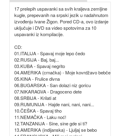
17 prelepih uspavanki sa svih kraljeva zemljine
kugle, prepevanih na srpski jezik u nadahnutom
izvođenju Ivane Žigon. Pored CD-a, ovo izdanje
uključuje i DVD sa video spotovima za 10
uspavanki iz kompilacije.
CD:
01.ITALIJA - Spavaj moje lepo čedo
02.RUSIJA - Baj, baj...
03.KUBA - Spavaj negrito
04.AMERIKA (crnačka) - Moje kovrdžavo bebče
05.KINA - Frulice divna
06.BUGARSKA - San dolazi niz goricu
07.NIKARAGVA - Dragoceno dete
08.SRBIJA - Krilati at
09.RUMUNIJA - Hajde nani, nani, nani...
10.ČEŠKA - Spavaj tiho
11.NEMAČKA - Laku noć!
12.TANZANIJA - Sine, sine gde si ti?
13.AMERIKA (indijanska) - Ljuljaj se bebo