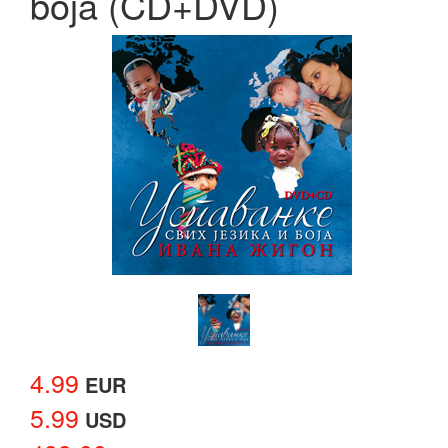
boja (CD+DVD)
4.99
EUR
5.99
USD