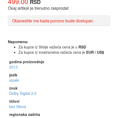
499.00
RSD
Ovaj artikal je trenutno rasprodat
Obavestite me kada ponovo bude dostupan
Napomena:
Za kupce iz Srbije važeća cena je u
RSD
Za kupce iz inostranstva važeća cena je
EUR / US$
godina proizvodnje
2013
jezik
srpski
zvuk
Dolby Digital 2.0
titlovi
bez titlova
regionska zaštita