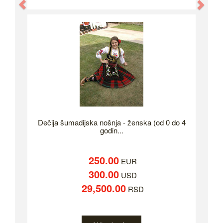
Previous
Nex
Dečija šumadijska nošnja - ženska (od 0 do 4
godin...
250.00
EUR
300.00
USD
29,500.00
RSD