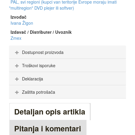
PAL, svi regioni (kupci van teritorije Evrope moraju imati
"multiregion" DVD plejer ili softver)
Izvođač
Ivana Žigon
Izdavač / Distributer / Uvoznik
Zmex
Dostupnost proizvoda
Troškovi isporuke
Deklaracija
Zaštita potrošača
Detaljan opis artikla
Pitanja i komentari