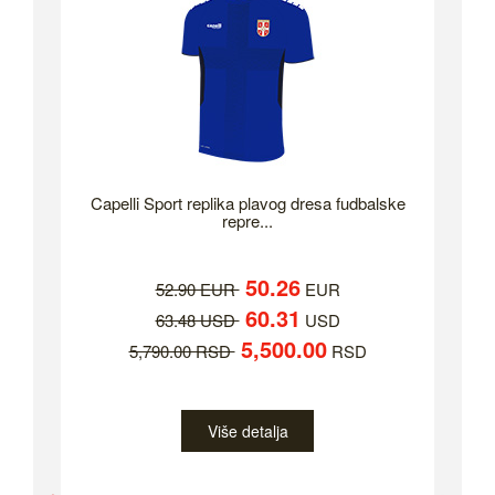
Capelli Sport replika plavog dresa fudbalske
repre...
50.26
52.90 EUR
EUR
60.31
63.48 USD
USD
5,500.00
5,790.00 RSD
RSD
Više detalja