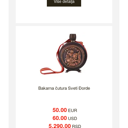
Više detalja
Bakarna čutura Sveti Đorde
50.00
EUR
60.00
USD
5,290.00
RSD