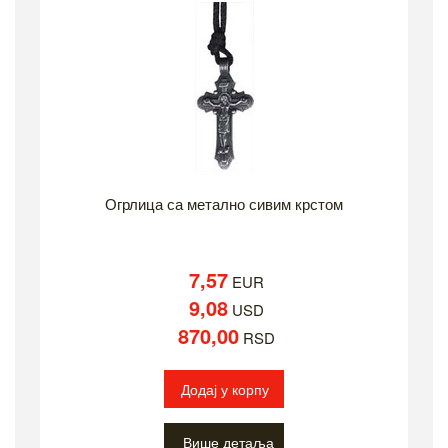
Огрлица са метално сивим крстом
7,57
EUR
9,08
USD
870,00
RSD
Додај у корпу
Више детаља