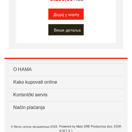
Додај у корпу
Више детаља
О НАМА
Kako kupovati online
Korisnički servis
Način plaćanja
© Мала српска продавница 2022. Powered by Mala SRB Prodavnica doo, ESIR
618/1.0.1