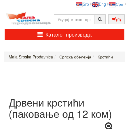
Srb
Eng
Срп
(0)
Каталог производа
Mala Srpska Prodavnica
Српска обележја
Крстићи
Дрвени крстићи
(паковање од 12 ком)