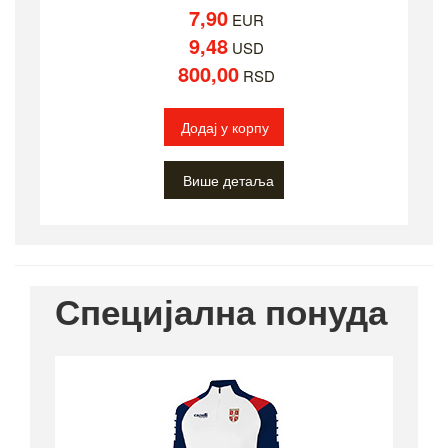
7,90
EUR
9,48
USD
800,00
RSD
Додај у корпу
Више детаља
Специјална понуда