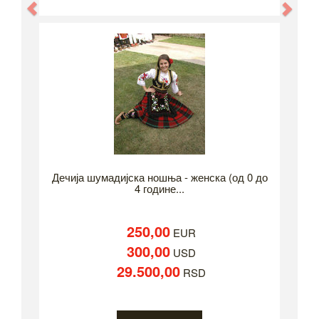
Previous
Nex
Дечија шумадијска ношња - женска (од 0 до
4 године...
250,00
EUR
300,00
USD
29.500,00
RSD