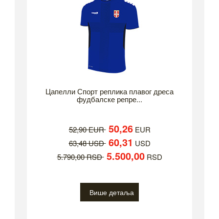
Цапелли Спорт реплика плавог дреса
фудбалске репре...
50,26
52,90 EUR
EUR
60,31
63,48 USD
USD
5.500,00
5.790,00 RSD
RSD
Више детаља