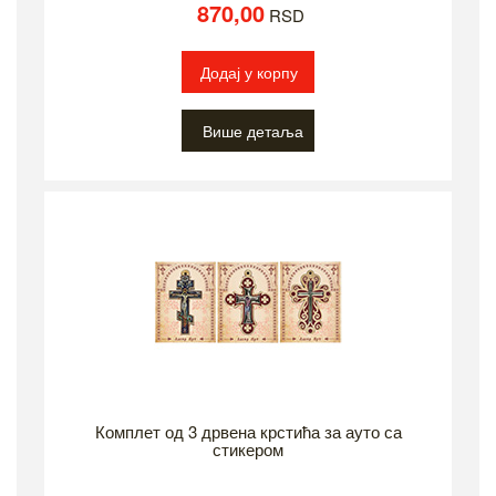
870,00
RSD
Додај у корпу
Више детаља
Комплет од 3 дрвена крстића за ауто са
стикером