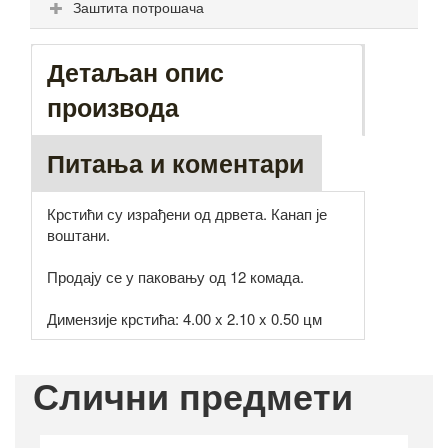
Заштита потрошача
Детаљан опис
производа
Питања и коментари
Крстићи су израђени од дрвета. Канап је
воштани.
Продају се у паковању од 12 комада.
Димензије крстића: 4.00 x 2.10 x 0.50 цм
Слични предмети