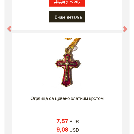
Додај у корпу
Више детаља
Previous
Ne
Огрлица са црвено златним крстом
7,57
EUR
9,08
USD