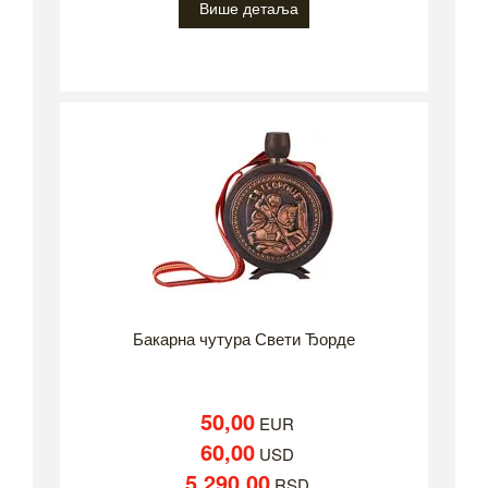
Више детаља
Бакарна чутура Свети Ђорде
50,00
EUR
60,00
USD
5.290,00
RSD