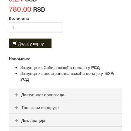
780,00
RSD
Количина
Додај у корпу
Напомена:
За купце из Србије важећа цена је у
РСД
За купце из иностранства важећа цена је у
ЕУР/
УСД
Доступност производа
Трошкови испоруке
Декларација