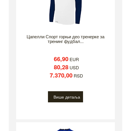
Цапелли Спорт горњи део тренерке за
тренинг фудбал...
66,90
EUR
80,28
USD
7.370,00
RSD
Више детаља