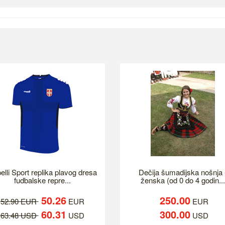
elli Sport replika plavog dresa
Dečija šumadijska nošnja 
fudbalske repre...
ženska (od 0 do 4 godin...
50.26
250.00
52.90 EUR
EUR
EUR
60.31
300.00
63.48 USD
USD
USD