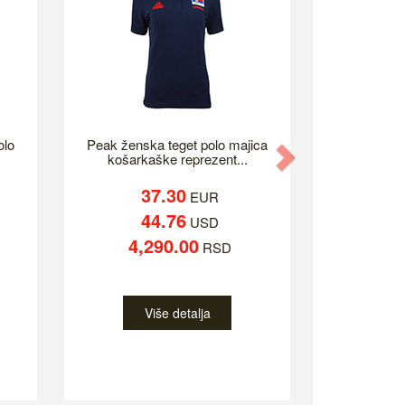
olo
Peak ženska teget polo majica
Next
košarkaške reprezent...
37.30
EUR
44.76
USD
4,290.00
RSD
Više detalja