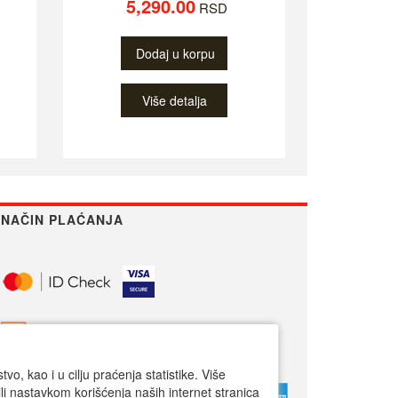
5,290.00
RSD
Dodaj u korpu
Više detalja
NAČIN PLAĆANJA
o, kao i u cilju praćenja statistike. Više
li nastavkom korišćenja naših internet stranica