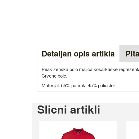
Detaljan opis artikla
Pit
Peak ženska polo majica košarkaške reprezentac
Crvene boje.
Materijal: 55% pamuk, 45% poliester
Slicni artikli