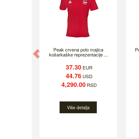
Peak crvena polo majica
P
Previous
košarkaške reprezentacije ...
37.30
EUR
44.76
USD
4,290.00
RSD
Više detalja