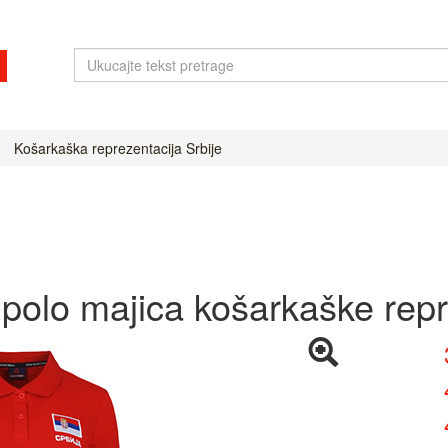
Košarkaška reprezentacija Srbije
polo majica košarkaške repre