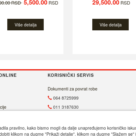
5,500.00
29,500.00
790.00 RSD
RSD
RSD
Više detalja
Više detalja
ONLINE
KORISNIČKI SERVIS
Dokumenti za povrat robe
064 8725999
cije
011 3187630
011 4029654
info@malasrpskaprodavnica.com
adila pravilno, kako bismo mogli da dalje unapređujemo korisničko iskustv
dobiti klikom na dugme "Prikaži detalje". klikom na dugme "Slažem se" i
Radno vreme