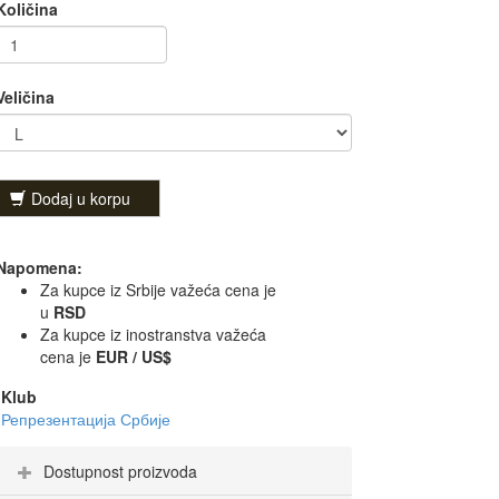
Količina
Veličina
Dodaj u korpu
Napomena:
Za kupce iz Srbije važeća cena je
u
RSD
Za kupce iz inostranstva važeća
cena je
EUR / US$
Klub
Репрезентација Србије
Dostupnost proizvoda