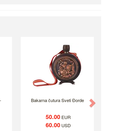
-
Bakarna čutura Sveti Đorde
Next
50.00
EUR
60.00
USD