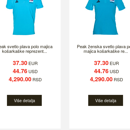
eak svetlo plava polo majica
Peak ženska svetlo plava p
košarkaške reprezent...
majica košarkaške re...
37.30
37.30
EUR
EUR
44.76
44.76
USD
USD
4,290.00
4,290.00
RSD
RSD
Više detalja
Više detalja