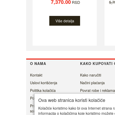
7,370.00
RSD
5,
Više detalja
O NAMA
KAKO KUPOVATI 
Kontakt
Kako naručiti
Uslovi korišćenja
Načini plaćanja
Politika kolačića
Povrat robe i reklama
Politika privatnosti
Isporuka
Ova web stranica koristi kolačiće
Prisoner's Dilemma -
Kolačiće koristimo kako bi ova Internet strana r
social game
informacija o kolačićima koje koristimo možete 