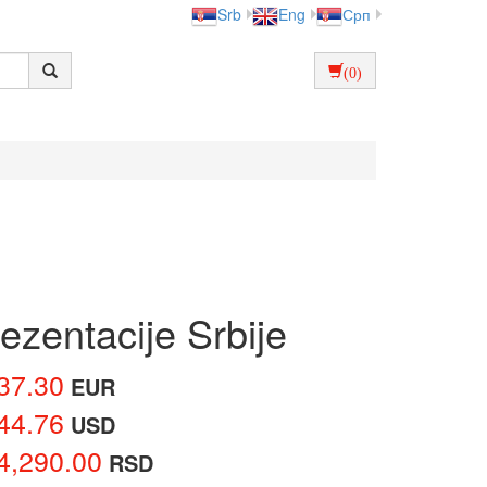
Srb
Eng
Срп
(0)
zentacije Srbije
37.30
EUR
44.76
USD
4,290.00
RSD