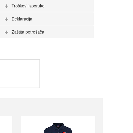
Troškovi isporuke
Deklaracija
Zaštita potrošača