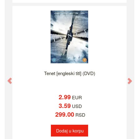
Tenet [engleski titl] (DVD)
Previous
Ne
2.99
EUR
3.59
USD
299.00
RSD
Dodaj u korpu