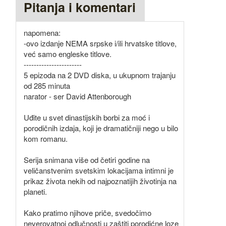
Pitanja i komentari
napomena:
-ovo izdanje NEMA srpske i/ili hrvatske titlove,
već samo engleske titlove.
-----------------------
5 epizoda na 2 DVD diska, u ukupnom trajanju
od 285 minuta
narator - ser David Attenborough
Uđite u svet dinastijskih borbi za moć i
porodičnih izdaja, koji je dramatičniji nego u bilo
kom romanu.
Serija snimana više od četiri godine na
veličanstvenim svetskim lokacijama intimni je
prikaz života nekih od najpoznatijih životinja na
planeti.
Kako pratimo njihove priče, svedočimo
neverovatnoj odlučnosti u zaštiti porodićne loze