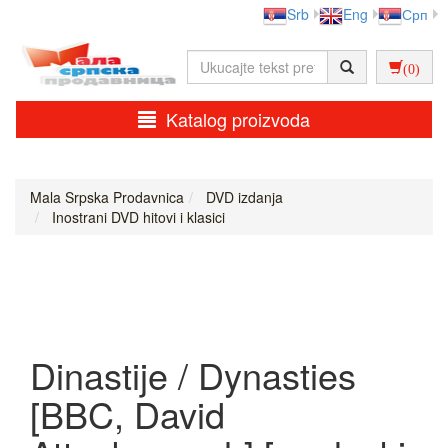
Srb
Eng
Срп
(0)
Katalog proizvoda
Mala Srpska Prodavnica
DVD izdanja
Inostrani DVD hitovi i klasici
Dinastije / Dynasties
[BBC, David