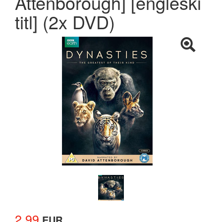
Attenborough] [engleski
titl] (2x DVD)
2.99
EUR