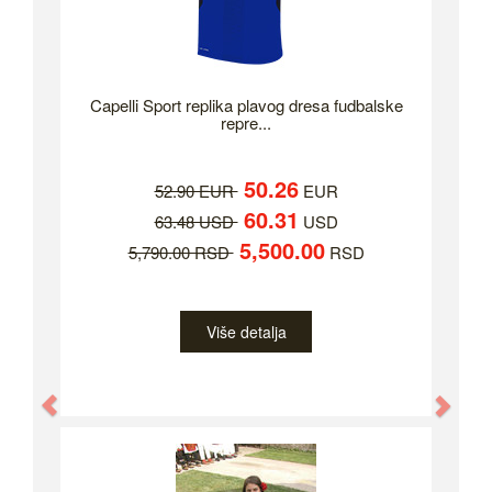
Capelli Sport replika plavog dresa fudbalske
repre...
50.26
52.90 EUR
EUR
60.31
63.48 USD
USD
5,500.00
5,790.00 RSD
RSD
Više detalja
Previous
Nex