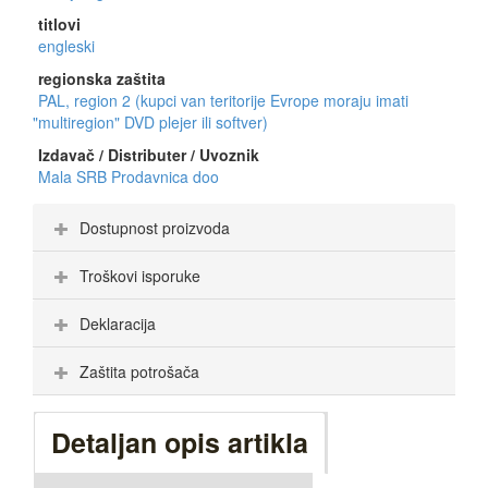
titlovi
engleski
regionska zaštita
PAL, region 2 (kupci van teritorije Evrope moraju imati
"multiregion" DVD plejer ili softver)
Izdavač / Distributer / Uvoznik
Mala SRB Prodavnica doo
Dostupnost proizvoda
Troškovi isporuke
Deklaracija
Zaštita potrošača
Detaljan opis artikla