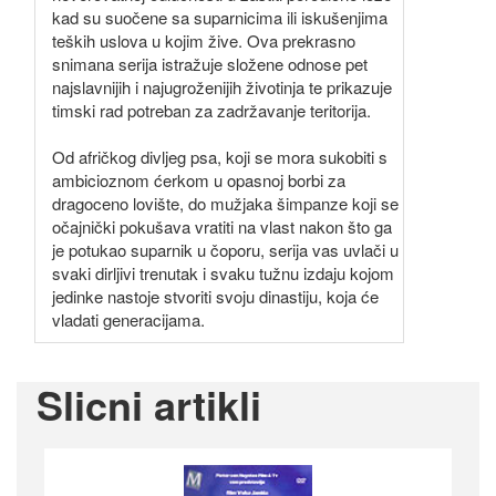
kad su suočene sa suparnicima ili iskušenjima
teških uslova u kojim žive. Ova prekrasno
snimana serija istražuje složene odnose pet
najslavnijih i najugroženijih životinja te prikazuje
timski rad potreban za zadržavanje teritorija.
Od afričkog divljeg psa, koji se mora sukobiti s
ambicioznom ćerkom u opasnoj borbi za
dragoceno lovište, do mužjaka šimpanze koji se
očajnički pokušava vratiti na vlast nakon što ga
je potukao suparnik u čoporu, serija vas uvlači u
svaki dirljivi trenutak i svaku tužnu izdaju kojom
jedinke nastoje stvoriti svoju dinastiju, koja će
vladati generacijama.
Slicni artikli