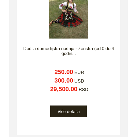
Dečija šumadijska nošnja - ženska (od 0 do 4
godin...
250.00
EUR
300.00
USD
29,500.00
RSD
Više detalja