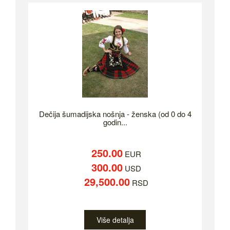
Dečija šumadijska nošnja - ženska (od 0 do 4
godin...
250.00
EUR
300.00
USD
29,500.00
RSD
Više detalja