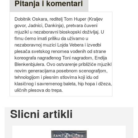
Pitanja i komentari
Dobitnik Oskara, reditelj Tom Huper (Kraljev
govor, Jadnici, Dankinja), pretvara čuveni
mjuzikl u nezaboravni bioskopski doživljaj. U
flmu ćemo imati priliku da uživamo u
nezaboravnoj muzici Lojda Vebera i izvedbi
plesača svetskog renomea vođenih od strane
koreografa nagrađenog Toni nagradom, Endija
Blenkenbjulera. Ovo ostvarenje približiće mjuzikl
novim generacijama posebnom scenografjom,
tehnologijom i plesnim stlovima koji idu od
klasičnog i savremenog baleta, hip hopa i džeza,
uličnih plesova do trepa.
Slicni artikli