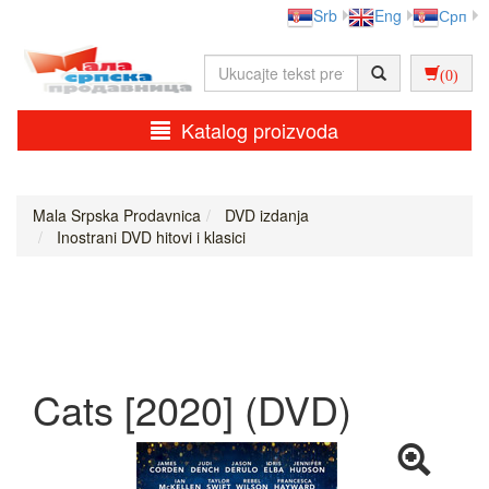
Srb
Eng
Срп
(0)
Katalog proizvoda
Mala Srpska Prodavnica
DVD izdanja
Inostrani DVD hitovi i klasici
Cats [2020] (DVD)