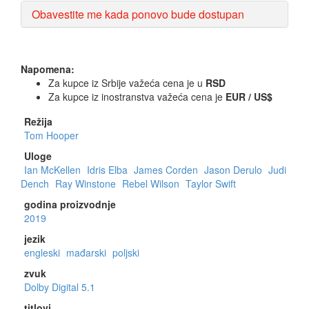
Obavestite me kada ponovo bude dostupan
Napomena:
Za kupce iz Srbije važeća cena je u
RSD
Za kupce iz inostranstva važeća cena je
EUR / US$
Režija
Tom Hooper
Uloge
Ian McKellen
Idris Elba
James Corden
Jason Derulo
Judi
Dench
Ray Winstone
Rebel Wilson
Taylor Swift
godina proizvodnje
2019
jezik
engleski
mađarski
poljski
zvuk
Dolby Digital 5.1
titlovi