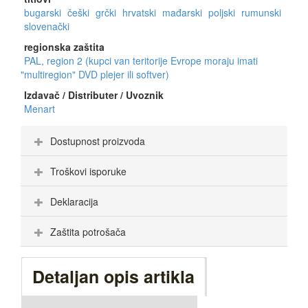
bugarski
češki
grčki
hrvatski
mađarski
poljski
rumunski
slovenački
regionska zaštita
PAL, region 2 (kupci van teritorije Evrope moraju imati
"multiregion" DVD plejer ili softver)
Izdavač / Distributer / Uvoznik
Menart
Dostupnost proizvoda
Troškovi isporuke
Deklaracija
Zaštita potrošača
Detaljan opis artikla