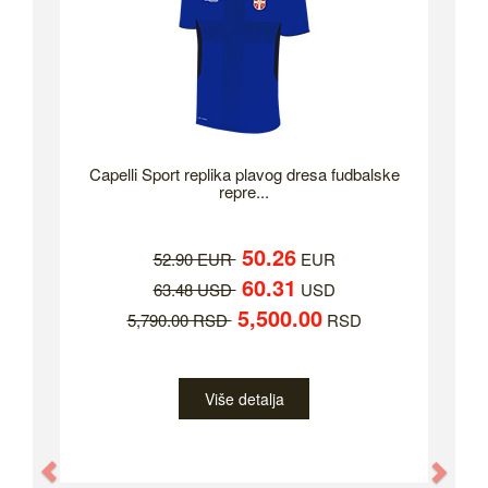
Capelli Sport replika plavog dresa fudbalske
repre...
50.26
52.90 EUR
EUR
60.31
63.48 USD
USD
5,500.00
5,790.00 RSD
RSD
Više detalja
Previous
Nex