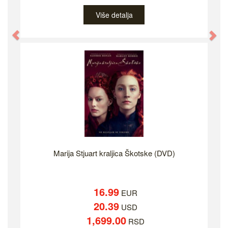
Više detalja
Previous
Ne
Marija Stjuart kraljica Škotske (DVD)
16.99
EUR
20.39
USD
1,699.00
RSD