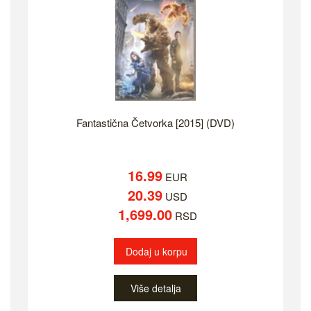
Fantastična Četvorka [2015] (DVD)
16.99
EUR
20.39
USD
1,699.00
RSD
Dodaj u korpu
Više detalja