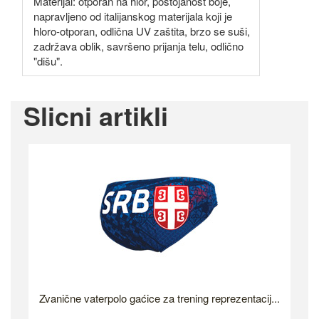
Materijal: otporan na hlor, postojanost boje,
napravljeno od italijanskog materijala koji je
hloro-otporan, odlična UV zaštita, brzo se suši,
zadržava oblik, savršeno prijanja telu, odlično
"dišu".
Slicni artikli
Zvanične vaterpolo gaćice za trening reprezentacij...