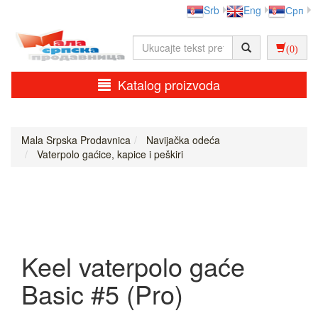
Srb
Eng
Срп
(0)
Katalog proizvoda
Mala Srpska Prodavnica
Navijačka odeća
Vaterpolo gaćice, kapice i peškiri
Keel vaterpolo gaće
Basic #5 (Pro)