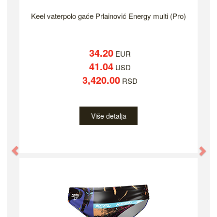
Keel vaterpolo gaće Prlainović Energy multi (Pro)
34.20
EUR
41.04
USD
3,420.00
RSD
Više detalja
Previous
Ne