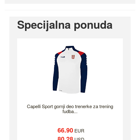
Specijalna ponuda
Capelli Sport gornji deo trenerke za trening
fudba...
66.90
EUR
80.28
USD