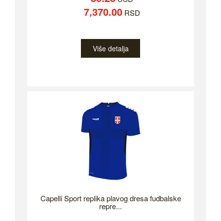
7,370.00
RSD
Više detalja
Capelli Sport replika plavog dresa fudbalske
repre...