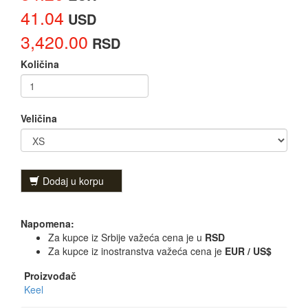
41.04
USD
3,420.00
RSD
Količina
Veličina
Dodaj u korpu
Napomena:
Za kupce iz Srbije važeća cena je u
RSD
Za kupce iz inostranstva važeća cena je
EUR / US$
Proizvođač
Keel