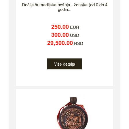
Dečija šumadijska nošnja - ženska (od 0 do 4
godin...
250.00
EUR
300.00
USD
29,500.00
RSD
Više detalja