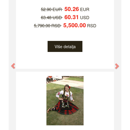
50.26
52.90 EUR
EUR
60.31
63.48 USD
USD
5,500.00
5,790.00 RSD
RSD
Više detalja
Previous
Nex