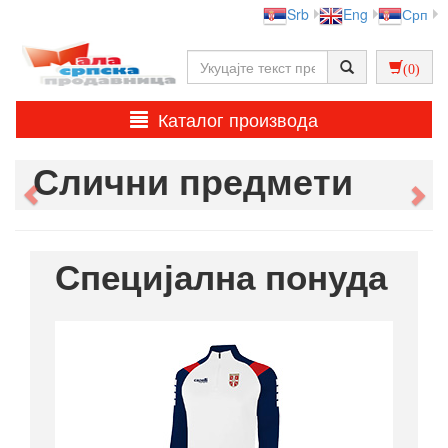
Srb
Eng
Срп
(0)
Каталог производа
Слични предмети
Previous
Ne
Специјална понуда