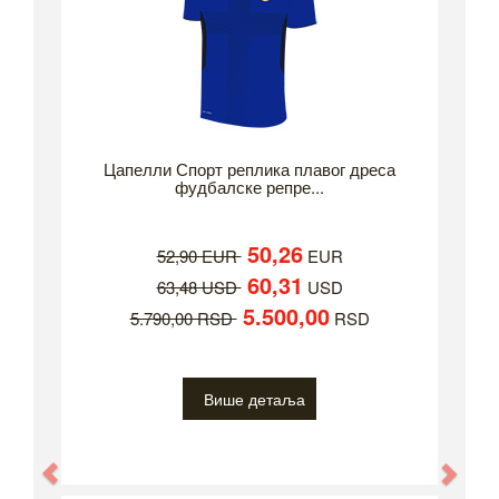
Цапелли Спорт реплика плавог дреса
фудбалске репре...
50,26
52,90 EUR
EUR
60,31
63,48 USD
USD
5.500,00
5.790,00 RSD
RSD
Више детаља
Previous
Nex