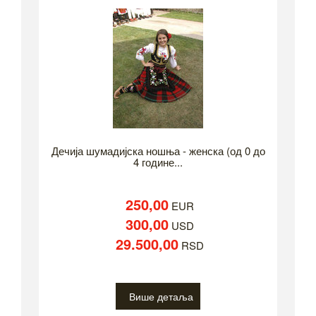
Дечија шумадијска ношња - женска (од 0 до
4 године...
250,00
EUR
300,00
USD
29.500,00
RSD
Више детаља