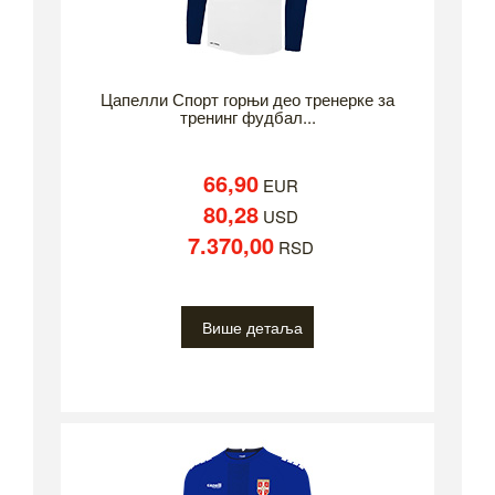
Цапелли Спорт горњи део тренерке за
тренинг фудбал...
66,90
EUR
80,28
USD
7.370,00
RSD
Више детаља