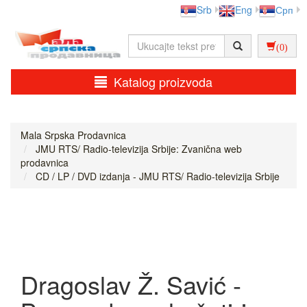
Srb
Eng
Срп
(0)
Katalog proizvoda
Mala Srpska Prodavnica
JMU RTS/ Radio-televizija Srbije: Zvanična web
prodavnica
CD / LP / DVD izdanja - JMU RTS/ Radio-televizija Srbije
Dragoslav Ž. Savić -