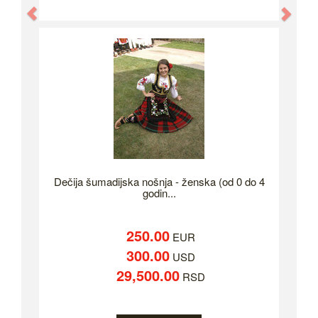
Previous
Nex
Dečija šumadijska nošnja - ženska (od 0 do 4
godin...
250.00
EUR
300.00
USD
29,500.00
RSD