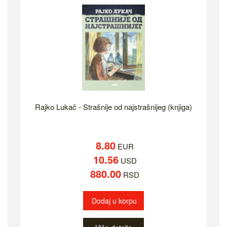
Rajko Lukač - Strašnije od najstrašnijeg (knjiga)
8.80
EUR
10.56
USD
880.00
RSD
Dodaj u korpu