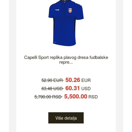
Capelli Sport replika plavog dresa fudbalske
repre...
50.26
52.90 EUR
EUR
60.31
63.48 USD
USD
5,500.00
5,790.00 RSD
RSD
Više detalja