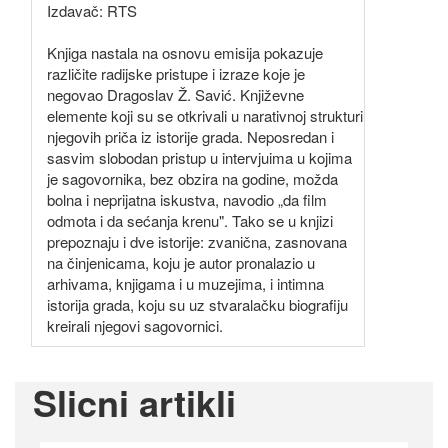
Izdavač: RTS
Knjiga nastala na osnovu emisija pokazuje
različite radijske pristupe i izraze koje je
negovao Dragoslav Ž. Savić. Književne
elemente koji su se otkrivali u narativnoj strukturi
njegovih priča iz istorije grada. Neposredan i
sasvim slobodan pristup u intervjuima u kojima
je sagovornika, bez obzira na godine, možda
bolna i neprijatna iskustva, navodio „da film
odmota i da sećanja krenu". Tako se u knjizi
prepoznaju i dve istorije: zvanična, zasnovana
na činjenicama, koju je autor pronalazio u
arhivama, knjigama i u muzejima, i intimna
istorija grada, koju su uz stvaralačku biografiju
kreirali njegovi sagovornici.
Slicni artikli