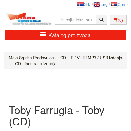
Srb
Eng
Срп
(0)
Katalog proizvoda
Mala Srpska Prodavnica
CD, LP / Vinil i MP3 / USB izdanja
CD - inostrana izdanja
Toby Farrugia - Toby
(CD)