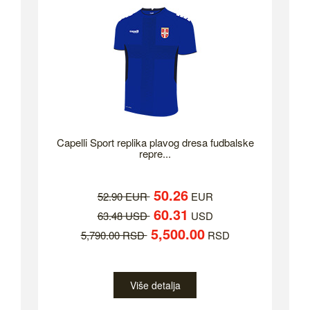
Capelli Sport replika plavog dresa fudbalske
repre...
50.26
52.90 EUR
EUR
60.31
63.48 USD
USD
5,500.00
5,790.00 RSD
RSD
Više detalja