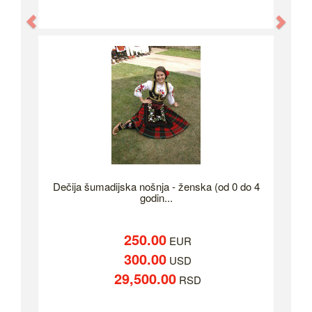
Previous
Nex
Dečija šumadijska nošnja - ženska (od 0 do 4
godin...
250.00
EUR
300.00
USD
29,500.00
RSD