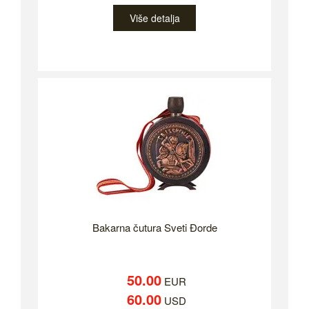
Više detalja
Bakarna čutura Sveti Đorde
50.00
EUR
60.00
USD