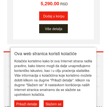
5,290.00
RSD
Dodaj u korpu
Više detalja
Ova web stranica koristi kolačiće
O nama
Kolačiće koristimo kako bi ova Internet strana radila
pravilno, kako bismo mogli da dalje unapređujemo
korisničko iskustvo, kao i u cilju praćenja statistike.
Kako kupovati online
Više informacija o kolačićima koje koristimo možete
dobiti klikom na dugme "Prikaži detalje". klikom na
Korisnički servis
dugme "Slažem se" ili nastavkom korišćenja naših
internet stranica smatramo da se slažete sa
Način plaćanja
upotrebom kolačića.
Prikaži detalje
Slažem se