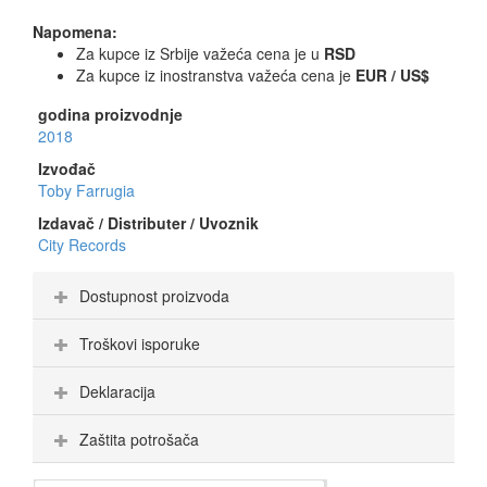
Napomena:
Za kupce iz Srbije važeća cena je u
RSD
Za kupce iz inostranstva važeća cena je
EUR / US$
godina proizvodnje
2018
Izvođač
Toby Farrugia
Izdavač / Distributer / Uvoznik
City Records
Dostupnost proizvoda
Troškovi isporuke
Deklaracija
Zaštita potrošača