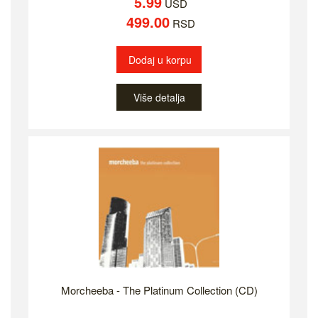
5.99
USD
499.00
RSD
Dodaj u korpu
Više detalja
Morcheeba - The Platinum Collection (CD)