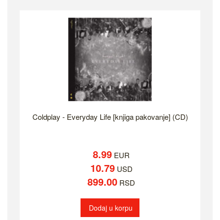
Coldplay - Everyday Life [knjiga pakovanje] (CD)
8.99
EUR
10.79
USD
899.00
RSD
Dodaj u korpu