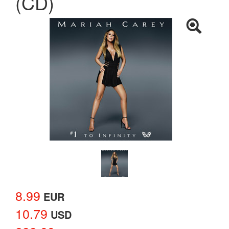
(CD)
8.99
EUR
10.79
USD