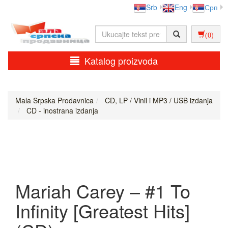
Srb
Eng
Срп
(0)
Katalog proizvoda
Mala Srpska Prodavnica
CD, LP / Vinil i MP3 / USB izdanja
CD - inostrana izdanja
Mariah Carey – #1 To
Infinity [Greatest Hits]