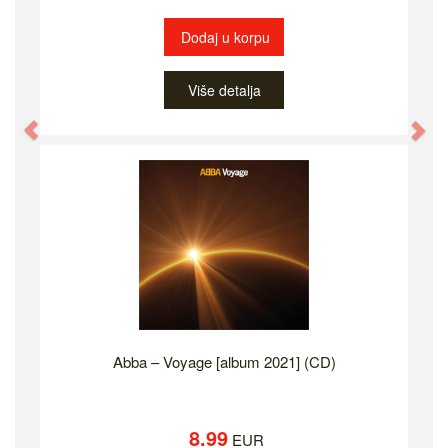
Dodaj u korpu
Više detalja
Previous
Ne
Abba – Voyage [album 2021] (CD)
8.99
EUR