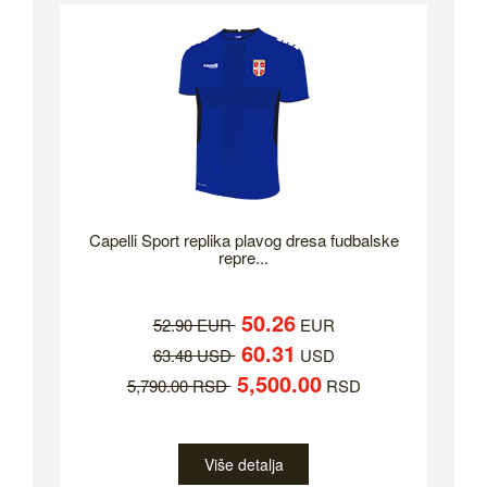
Capelli Sport replika plavog dresa fudbalske
repre...
50.26
52.90 EUR
EUR
60.31
63.48 USD
USD
5,500.00
5,790.00 RSD
RSD
Više detalja