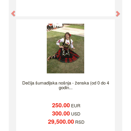
Previous
Nex
Dečija šumadijska nošnja - ženska (od 0 do 4
godin...
250.00
EUR
300.00
USD
29,500.00
RSD