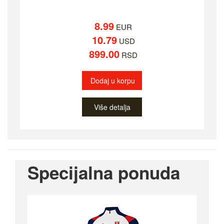
8.99
EUR
10.79
USD
899.00
RSD
Dodaj u korpu
Više detalja
Specijalna ponuda