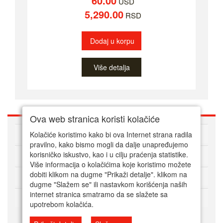
60.00
USD
5,290.00
RSD
Dodaj u korpu
Više detalja
Ova web stranica koristi kolačiće
O nama
Kolačiće koristimo kako bi ova Internet strana radila
pravilno, kako bismo mogli da dalje unapređujemo
korisničko iskustvo, kao i u cilju praćenja statistike.
Kako kupovati online
Više informacija o kolačićima koje koristimo možete
dobiti klikom na dugme "Prikaži detalje". klikom na
Korisnički servis
dugme "Slažem se" ili nastavkom korišćenja naših
internet stranica smatramo da se slažete sa
Način plaćanja
upotrebom kolačića.