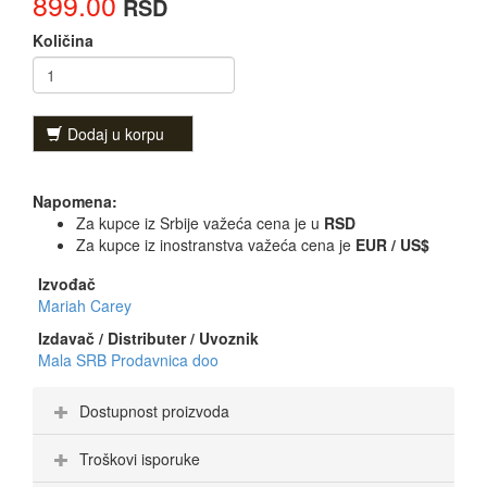
899.00
RSD
Količina
Dodaj u korpu
Napomena:
Za kupce iz Srbije važeća cena je u
RSD
Za kupce iz inostranstva važeća cena je
EUR / US$
Izvođač
Mariah Carey
Izdavač / Distributer / Uvoznik
Mala SRB Prodavnica doo
Dostupnost proizvoda
Troškovi isporuke