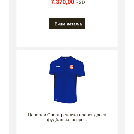
7.370,00
RSD
Више детаља
Цапелли Спорт реплика плавог дреса
фудбалске репре...