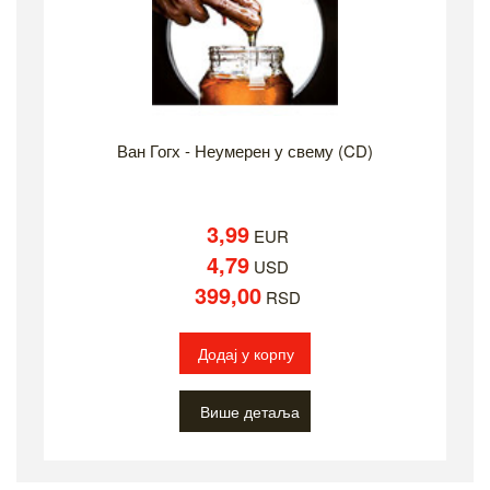
Ван Гогх - Неумерен у свему (CD)
3,99
EUR
4,79
USD
399,00
RSD
Додај у корпу
Више детаља