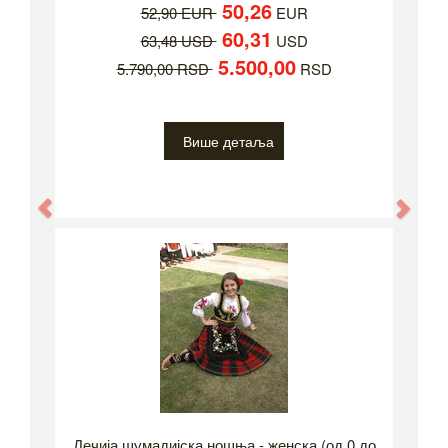
50,26
52,90 EUR
EUR
60,31
63,48 USD
USD
5.500,00
5.790,00 RSD
RSD
Више детаља
Previous
Nex
Дечија шумадијска ношња - женска (од 0 до