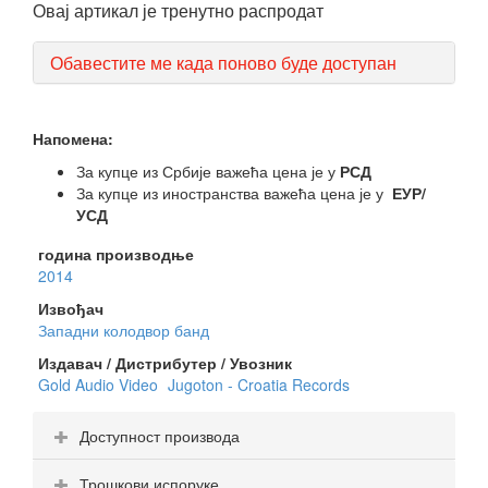
Овај артикал је тренутно распродат
Обавестите ме када поново буде доступан
Напомена:
За купце из Србије важећа цена је у
РСД
За купце из иностранства важећа цена је у
ЕУР/
УСД
година производње
2014
Извођач
Западни колодвор банд
Издавач / Дистрибутер / Увозник
Gold Audio Video
Jugoton - Croatia Records
Доступност производа
Трошкови испоруке