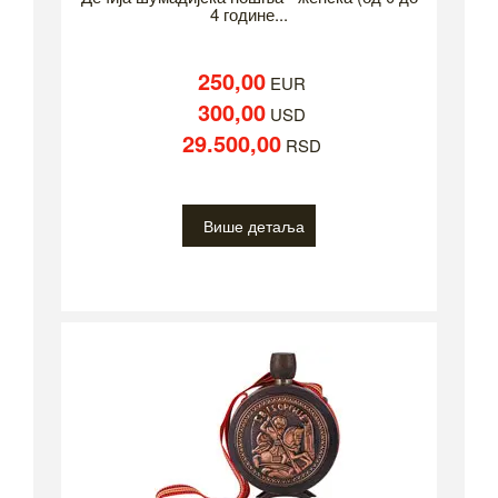
4 године...
250,00
EUR
300,00
USD
29.500,00
RSD
Више детаља