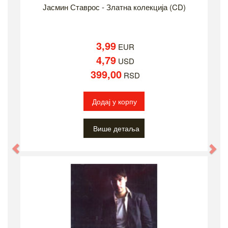
Јасмин Ставрос - Златна колекција (CD)
3,99
EUR
4,79
USD
399,00
RSD
Додај у корпу
Више детаља
Previous
Ne