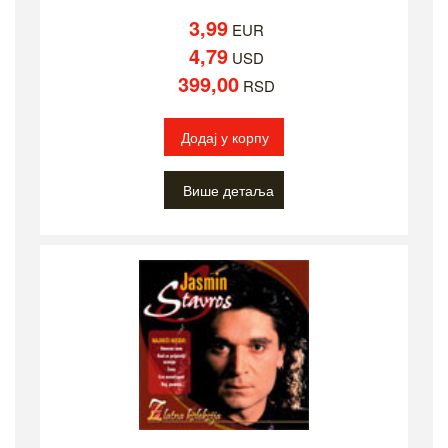
3,99
EUR
4,79
USD
399,00
RSD
Додај у корпу
Више детаља