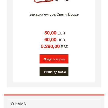
Бакарна чутура Свети Ђорде
50,00
EUR
60,00
USD
5.290,00
RSD
Додај у корпу
Више детаља
О НАМА