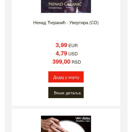
Ненад Ћеранић - Увертира (CD)
3,99
EUR
4,79
USD
399,00
RSD
Додај у корпу
Више детаља