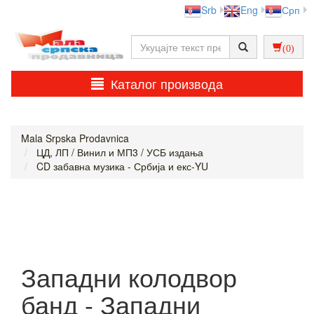
Srb
Eng
Срп
(0)
Каталог производа
Mala Srpska Prodavnica
ЦД, ЛП / Винил и МП3 / УСБ издања
CD забавна музика - Србија и екс-YU
Западни колодвор
банд - Западни