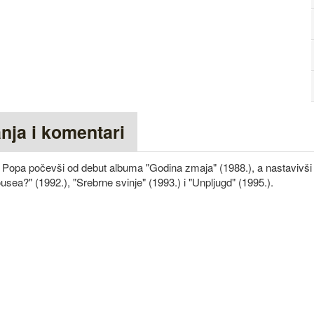
anja i komentari
 Popa počevši od debut albuma "Godina zmaja" (1988.), a nastavivš
ea?" (1992.), "Srebrne svinje" (1993.) i "Unpljugd" (1995.).