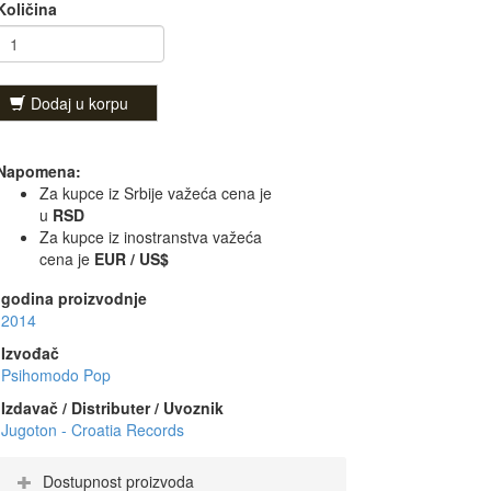
Količina
Dodaj u korpu
Napomena:
Za kupce iz Srbije važeća cena je
u
RSD
Za kupce iz inostranstva važeća
cena je
EUR / US$
godina proizvodnje
2014
Izvođač
Psihomodo Pop
Izdavač / Distributer / Uvoznik
Jugoton - Croatia Records
Dostupnost proizvoda