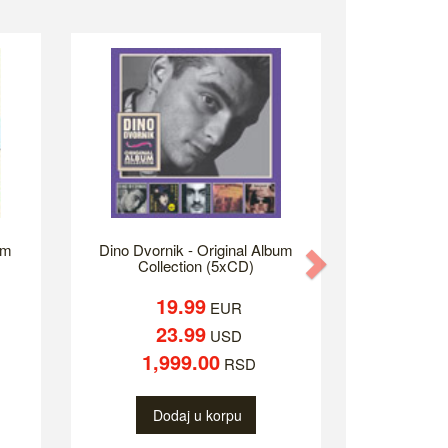
um
Dino Dvornik - Original Album
Next
Collection (5xCD)
19.99
EUR
23.99
USD
1,999.00
RSD
Dodaj u korpu