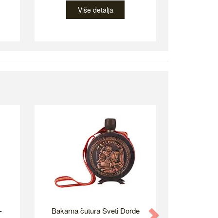
Više detalja
-
Bakarna čutura Sveti Đorde
Next