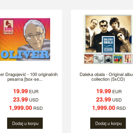
er Dragojević - 100 originalnih
Daleka obala - Original alb
pesama [box-se...
collection (5xCD)
19.99
19.99
EUR
EUR
23.99
23.99
USD
USD
1,999.00
1,999.00
RSD
RSD
Dodaj u korpu
Dodaj u korpu