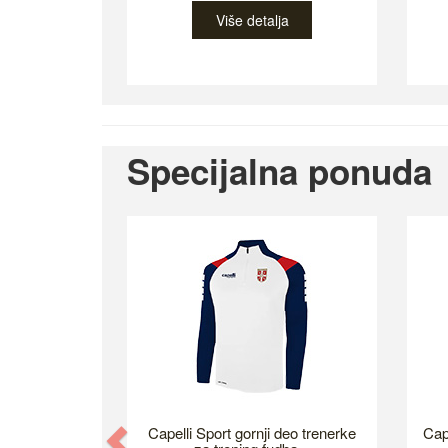
Više detalja
Specijalna ponuda
Previous
Capelli Sport gornji deo trenerke
Cap