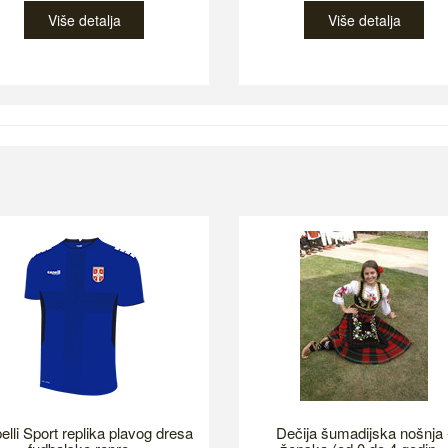
Više detalja
Više detalja
elli Sport replika plavog dresa
Dečija šumadijska nošnja 