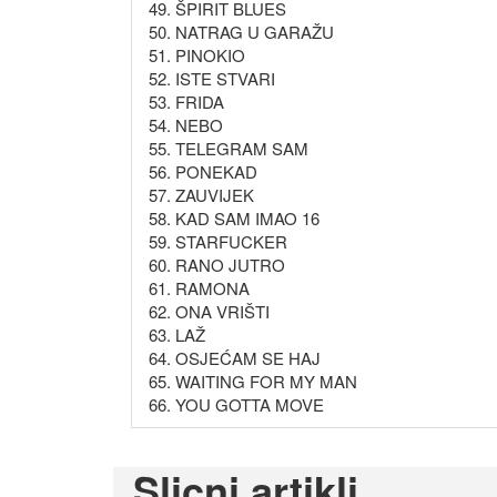
49. ŠPIRIT BLUES
50. NATRAG U GARAŽU
51. PINOKIO
52. ISTE STVARI
53. FRIDA
54. NEBO
55. TELEGRAM SAM
56. PONEKAD
57. ZAUVIJEK
58. KAD SAM IMAO 16
59. STARFUCKER
60. RANO JUTRO
61. RAMONA
62. ONA VRIŠTI
63. LAŽ
64. OSJEĆAM SE HAJ
65. WAITING FOR MY MAN
66. YOU GOTTA MOVE
Slicni artikli