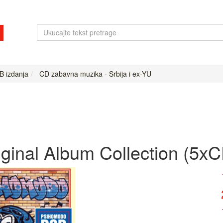
B izdanja
CD zabavna muzika - Srbija i ex-YU
ginal Album Collection (5x