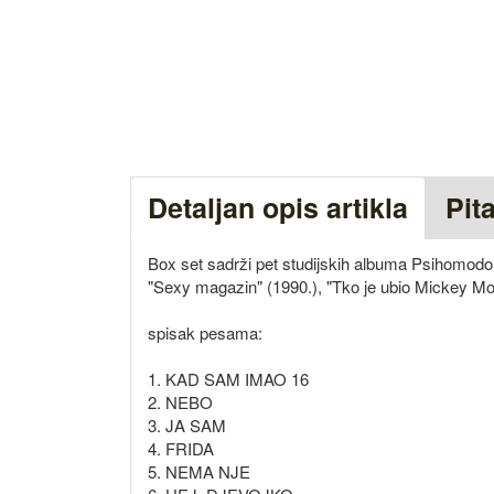
Detaljan opis artikla
Pit
Box set sadrži pet studijskih albuma Psihomodo
"Sexy magazin" (1990.), "Tko je ubio Mickey Mous
spisak pesama:
1. KAD SAM IMAO 16
2. NEBO
3. JA SAM
4. FRIDA
5. NEMA NJE