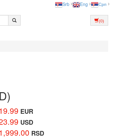
Srb
Eng
Срп
(0)
CD)
19.99
EUR
23.99
USD
1,999.00
RSD