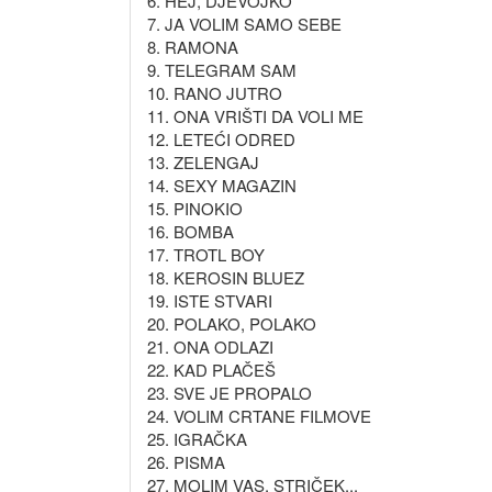
6. HEJ, DJEVOJKO
7. JA VOLIM SAMO SEBE
8. RAMONA
9. TELEGRAM SAM
10. RANO JUTRO
11. ONA VRIŠTI DA VOLI ME
12. LETEĆI ODRED
13. ZELENGAJ
14. SEXY MAGAZIN
15. PINOKIO
16. BOMBA
17. TROTL BOY
18. KEROSIN BLUEZ
19. ISTE STVARI
20. POLAKO, POLAKO
21. ONA ODLAZI
22. KAD PLAČEŠ
23. SVE JE PROPALO
24. VOLIM CRTANE FILMOVE
25. IGRAČKA
26. PISMA
27. MOLIM VAS, STRIČEK...