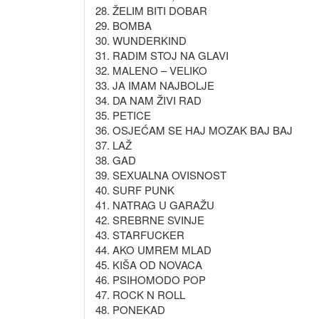
28. ŽELIM BITI DOBAR
29. BOMBA
30. WUNDERKIND
31. RADIM STOJ NA GLAVI
32. MALENO – VELIKO
33. JA IMAM NAJBOLJE
34. DA NAM ŽIVI RAD
35. PETICE
36. OSJEĆAM SE HAJ MOZAK BAJ BAJ
37. LAŽ
38. GAD
39. SEXUALNA OVISNOST
40. SURF PUNK
41. NATRAG U GARAŽU
42. SREBRNE SVINJE
43. STARFUCKER
44. AKO UMREM MLAD
45. KIŠA OD NOVACA
46. PSIHOMODO POP
47. ROCK N ROLL
48. PONEKAD