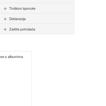
Troškovi isporuke
Deklaracija
Zaštita potrošača
i se s albumima