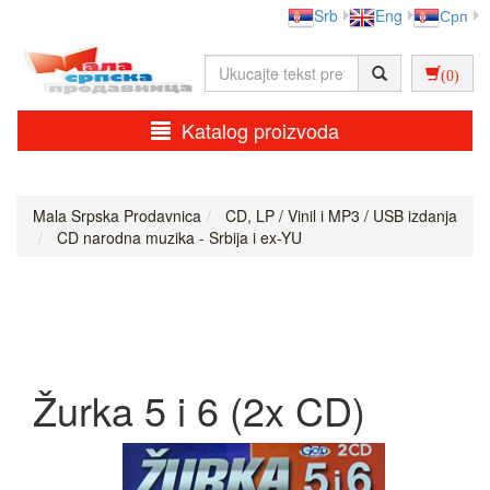
Srb
Eng
Срп
(0)
Katalog proizvoda
Mala Srpska Prodavnica
CD, LP / Vinil i MP3 / USB izdanja
CD narodna muzika - Srbija i ex-YU
Žurka 5 i 6 (2x CD)