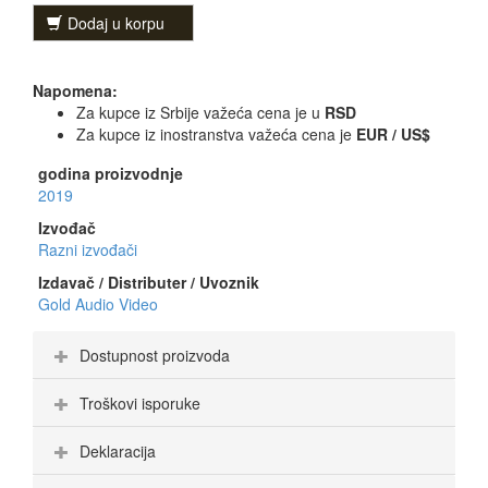
Dodaj u korpu
Napomena:
Za kupce iz Srbije važeća cena je u
RSD
Za kupce iz inostranstva važeća cena je
EUR / US$
godina proizvodnje
2019
Izvođač
Razni izvođači
Izdavač / Distributer / Uvoznik
Gold Audio Video
Dostupnost proizvoda
Troškovi isporuke
Deklaracija