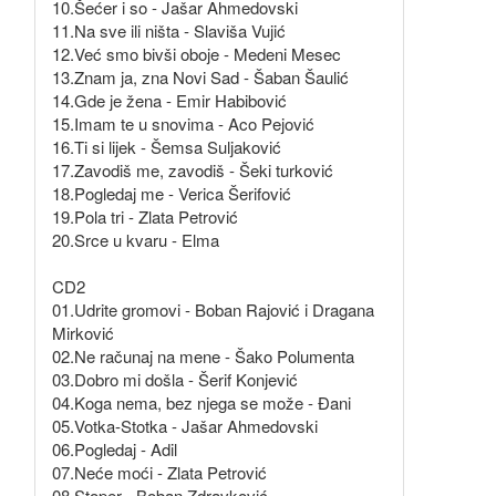
10.Šećer i so - Jašar Ahmedovski
11.Na sve ili ništa - Slaviša Vujić
12.Već smo bivši oboje - Medeni Mesec
13.Znam ja, zna Novi Sad - Šaban Šaulić
14.Gde je žena - Emir Habibović
15.Imam te u snovima - Aco Pejović
16.Ti si lijek - Šemsa Suljaković
17.Zavodiš me, zavodiš - Šeki turković
18.Pogledaj me - Verica Šerifović
19.Pola tri - Zlata Petrović
20.Srce u kvaru - Elma
CD2
01.Udrite gromovi - Boban Rajović i Dragana
Mirković
02.Ne računaj na mene - Šako Polumenta
03.Dobro mi došla - Šerif Konjević
04.Koga nema, bez njega se može - Đani
05.Votka-Stotka - Jašar Ahmedovski
06.Pogledaj - Adil
07.Neće moći - Zlata Petrović
08.Stoper - Boban Zdravković