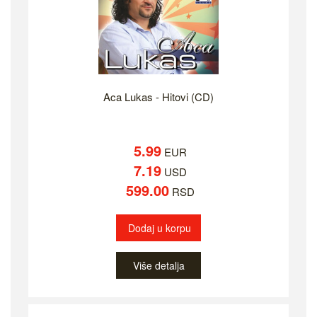
Aca Lukas - Hitovi (CD)
5.99
EUR
7.19
USD
599.00
RSD
Dodaj u korpu
Više detalja