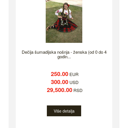
Dečija šumadijska nošnja - ženska (od 0 do 4
godin...
250.00
EUR
300.00
USD
29,500.00
RSD
Više detalja