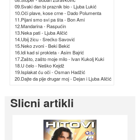
09.Svaki dan bi praznik bio - Ljuba Lukić
10.Oči plave, kose crne - Dado Polumenta
11.Pijani smo svi pa šta - Bon Ami
12.Mandarina - Raspućin
13.Neka pati - Ljuba Aličić
14.Ubij žicu - Srećko Savović
15.Neko zvoni - Beki Bekić
16.Idi kad si prokleta - Asim Bajrić
17.Zašto, zašto moje milo - Ivan Kukolj Kuki
18.U čelo - Neško Kejdž
19.Isplakat ću oči - Osman Hadžić
20.Dajte da pije drugar moj - Dejan i Ljuba Aličić
Slicni artikli