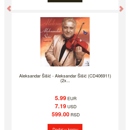
Previous
Ne
Aleksandar Šišić - Aleksandar Šišić (CD406911)
(2x...
5.99
EUR
7.19
USD
599.00
RSD
Dodaj u korpu