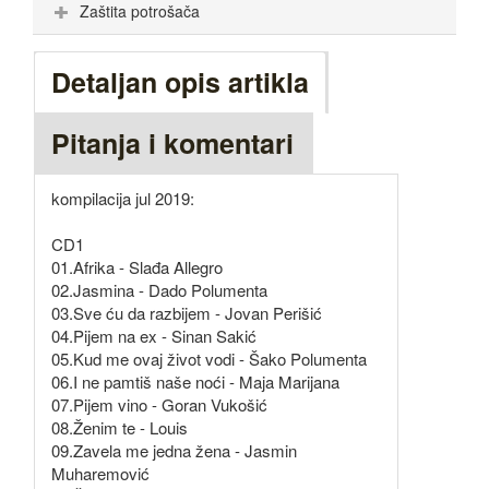
Zaštita potrošača
Detaljan opis artikla
Pitanja i komentari
kompilacija jul 2019:
CD1
01.Afrika - Slađa Allegro
02.Jasmina - Dado Polumenta
03.Sve ću da razbijem - Jovan Perišić
04.Pijem na ex - Sinan Sakić
05.Kud me ovaj život vodi - Šako Polumenta
06.I ne pamtiš naše noći - Maja Marijana
07.Pijem vino - Goran Vukošić
08.Ženim te - Louis
09.Zavela me jedna žena - Jasmin
Muharemović