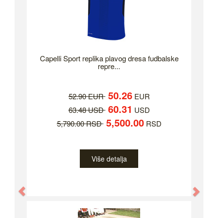
Capelli Sport replika plavog dresa fudbalske
repre...
50.26
52.90 EUR
EUR
60.31
63.48 USD
USD
5,500.00
5,790.00 RSD
RSD
Više detalja
Previous
Nex