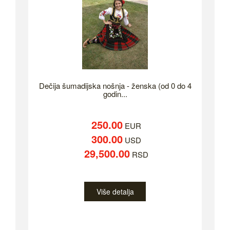
Dečija šumadijska nošnja - ženska (od 0 do 4
godin...
250.00
EUR
300.00
USD
29,500.00
RSD
Više detalja