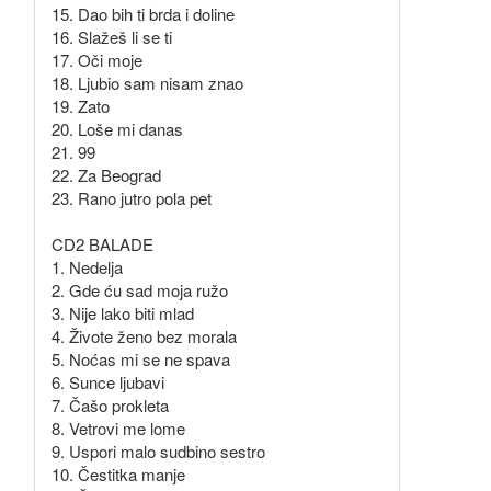
15. Dao bih ti brda i doline
16. Slažeš li se ti
17. Oči moje
18. Ljubio sam nisam znao
19. Zato
20. Loše mi danas
21. 99
22. Za Beograd
23. Rano jutro pola pet
CD2 BALADE
1. Nedelja
2. Gde ću sad moja ružo
3. Nije lako biti mlad
4. Živote ženo bez morala
5. Noćas mi se ne spava
6. Sunce ljubavi
7. Čašo prokleta
8. Vetrovi me lome
9. Uspori malo sudbino sestro
10. Čestitka manje