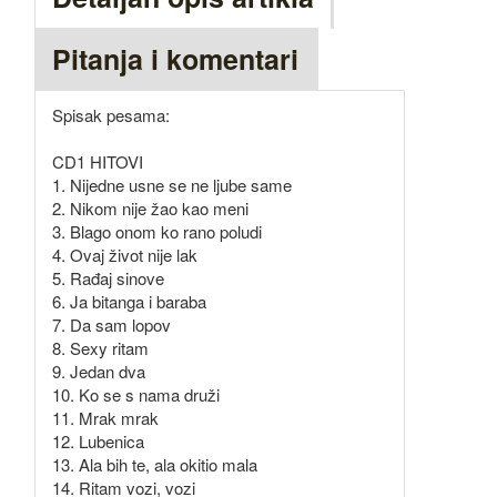
Pitanja i komentari
Spisak pesama:
CD1 HITOVI
1. Nijedne usne se ne ljube same
2. Nikom nije žao kao meni
3. Blago onom ko rano poludi
4. Ovaj život nije lak
5. Rađaj sinove
6. Ja bitanga i baraba
7. Da sam lopov
8. Sexy ritam
9. Jedan dva
10. Ko se s nama druži
11. Mrak mrak
12. Lubenica
13. Ala bih te, ala okitio mala
14. Ritam vozi, vozi