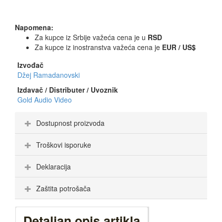
Napomena:
Za kupce iz Srbije važeća cena je u
RSD
Za kupce iz inostranstva važeća cena je
EUR / US$
Izvođač
Džej Ramadanovski
Izdavač / Distributer / Uvoznik
Gold Audio Video
Dostupnost proizvoda
Troškovi isporuke
Deklaracija
Zaštita potrošača
Detaljan opis artikla