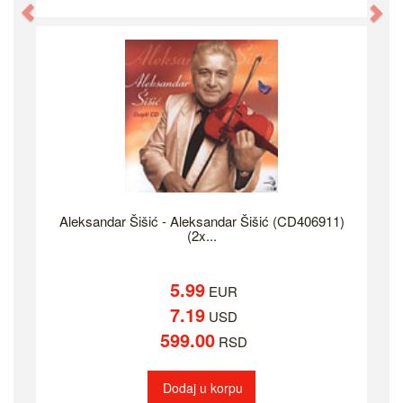
Previous
Ne
Aleksandar Šišić - Aleksandar Šišić (CD406911)
(2x...
5.99
EUR
7.19
USD
599.00
RSD
Dodaj u korpu