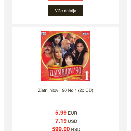
Više detalja
Zlatni hitovi `90 No.1 (2x CD)
5.99
EUR
7.19
USD
599.00
RSD