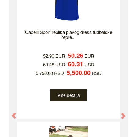
Capelli Sport replika plavog dresa fudbalske
repre...
50.26
52.90 EUR
EUR
60.31
63.48 USD
USD
5,500.00
5,790.00 RSD
RSD
Više detalja
Previous
Nex