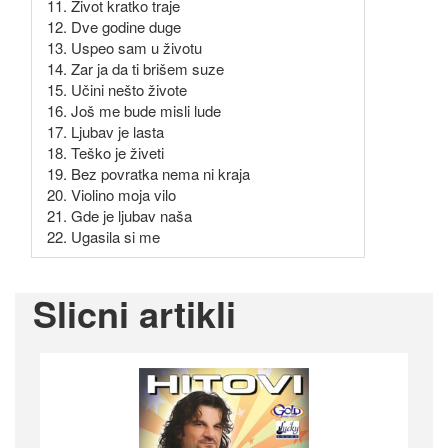
11. Život kratko traje
12. Dve godine duge
13. Uspeo sam u životu
14. Zar ja da ti brišem suze
15. Učini nešto živote
16. Još me bude misli lude
17. Ljubav je lasta
18. Teško je živeti
19. Bez povratka nema ni kraja
20. Violino moja vilo
21. Gde je ljubav naša
22. Ugasila si me
Slicni artikli