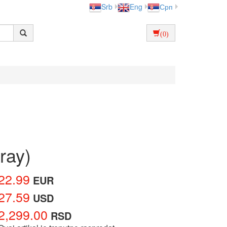
Srb
Eng
Срп
(0)
-ray)
22.99
EUR
27.59
USD
2,299.00
RSD