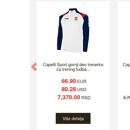
Previous
Capelli Sport gornji deo trenerke
Cap
za trening fudba...
66.90
EUR
80.28
USD
7,370.00
RSD
5,
Više detalja