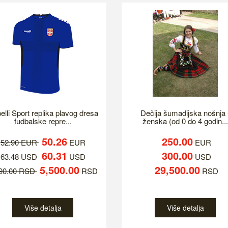
elli Sport replika plavog dresa
Dečija šumadijska nošnja 
fudbalske repre...
ženska (od 0 do 4 godin...
50.26
250.00
52.90 EUR
EUR
EUR
60.31
300.00
63.48 USD
USD
USD
5,500.00
29,500.00
790.00 RSD
RSD
RSD
Više detalja
Više detalja