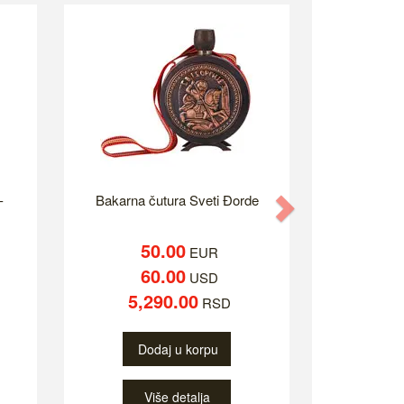
-
Bakarna čutura Sveti Đorde
Next
50.00
EUR
60.00
USD
5,290.00
RSD
Dodaj u korpu
Više detalja