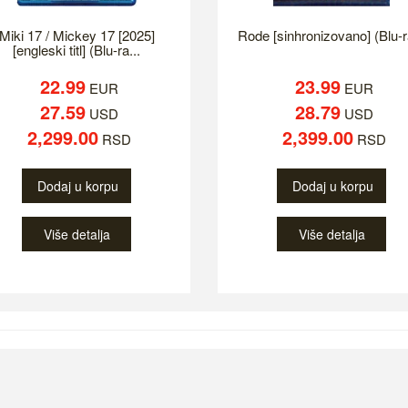
Miki 17 / Mickey 17 [2025]
Rode [sinhronizovano] (Blu-r
[engleski titl] (Blu-ra...
22.99
23.99
EUR
EUR
27.59
28.79
USD
USD
2,299.00
2,399.00
RSD
RSD
Dodaj u korpu
Dodaj u korpu
Više detalja
Više detalja