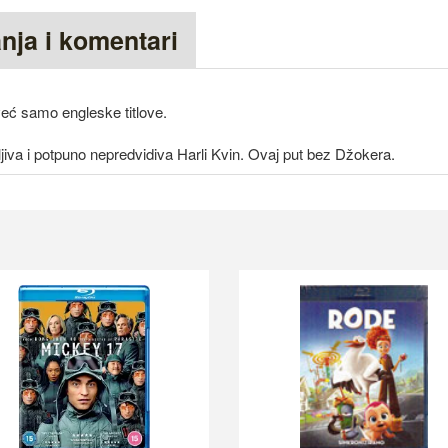
anja i komentari
 već samo engleske titlove.
jiva i potpuno nepredvidiva Harli Kvin. Ovaj put bez Džokera.