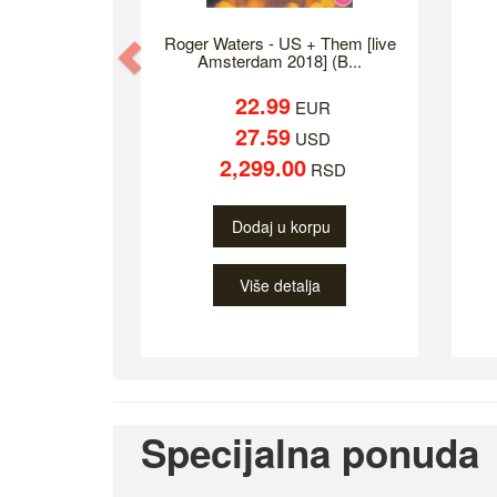
Roger Waters - US + Them [live
Previous
Amsterdam 2018] (B...
22.99
EUR
27.59
USD
2,299.00
RSD
Dodaj u korpu
Više detalja
Specijalna ponuda