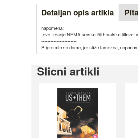
Detaljan opis artikla
Pit
napomena:
-ovo izdanje NEMA srpske i/ili hrvatske titlove,
-----------------------
Pripremite se dame, jer stiže famozna, neponovl
Slicni artikli