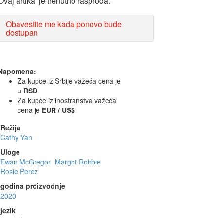
Ovaj artikal je trenutno rasprodat
Obavestite me kada ponovo bude
dostupan
Napomena:
Za kupce iz Srbije važeća cena je
u
RSD
Za kupce iz inostranstva važeća
cena je
EUR / US$
Režija
Cathy Yan
Uloge
Ewan McGregor
Margot Robbie
Rosie Perez
godina proizvodnje
2020
jezik