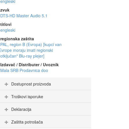
engleski
zvuk
DTS-HD Master Audio 5.1
titlovi
engleski
regionska zaštita
PAL, region B (Evropa) [kupci van
Evrope moraju imati regionski
"otključan" Blu-ray plejer]
Izdavač / Distributer / Uvoznik
Mala SRB Prodavnica doo
Dostupnost proizvoda
Troškovi isporuke
Deklaracija
Zaštita potrošača