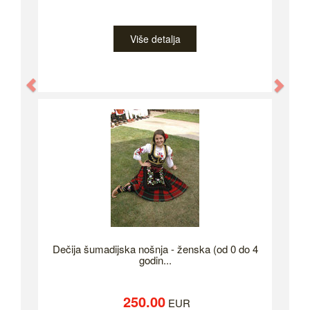
Više detalja
Previous
Nex
Dečija šumadijska nošnja - ženska (od 0 do 4
godin...
250.00
EUR