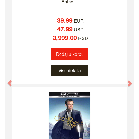
Anthol...
39.99
EUR
47.99
USD
3,999.00
RSD
Dodaj u korpu
Više detalja
Previous
Ne