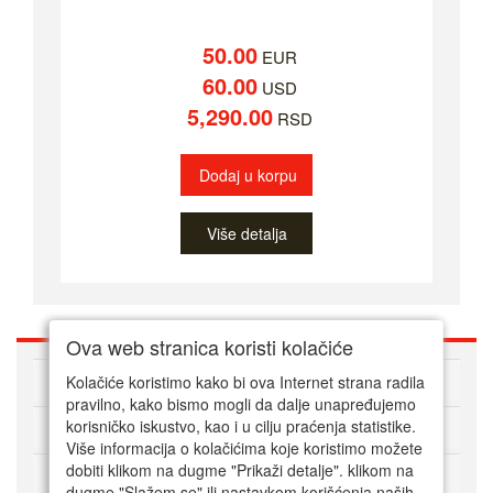
50.00
EUR
60.00
USD
5,290.00
RSD
Dodaj u korpu
Više detalja
Ova web stranica koristi kolačiće
O nama
Kolačiće koristimo kako bi ova Internet strana radila
pravilno, kako bismo mogli da dalje unapređujemo
korisničko iskustvo, kao i u cilju praćenja statistike.
Kako kupovati online
Više informacija o kolačićima koje koristimo možete
dobiti klikom na dugme "Prikaži detalje". klikom na
Korisnički servis
dugme "Slažem se" ili nastavkom korišćenja naših