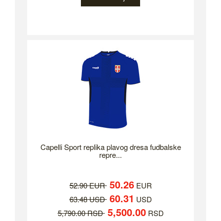
Capelli Sport replika plavog dresa fudbalske
repre...
50.26
52.90 EUR
EUR
60.31
63.48 USD
USD
5,500.00
5,790.00 RSD
RSD