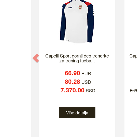
Previous
Capelli Sport gornji deo trenerke
Cap
za trening fudba...
66.90
EUR
80.28
USD
7,370.00
RSD
5,
Više detalja