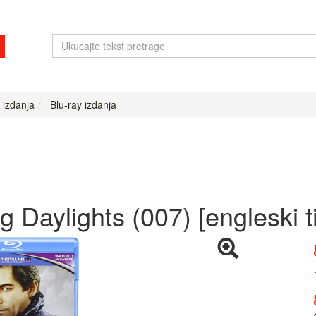
 izdanja
Blu-ray izdanja
 Daylights (007) [engleski tit