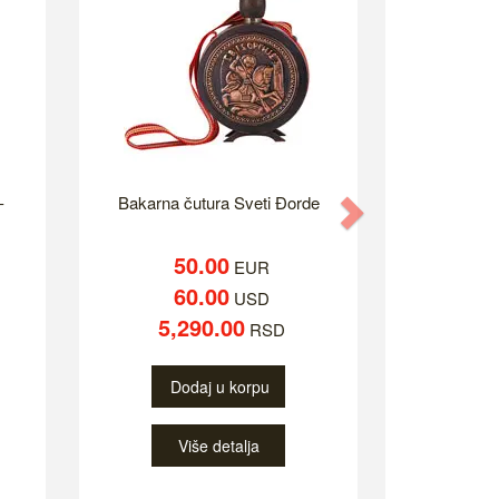
-
Bakarna čutura Sveti Đorde
Next
50.00
EUR
60.00
USD
5,290.00
RSD
Dodaj u korpu
Više detalja