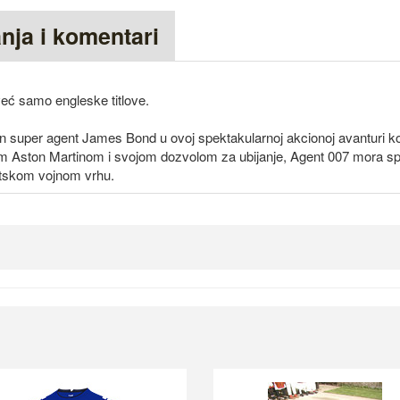
anja i komentari
 već samo engleske titlove.
an super agent James Bond u ovoj spektakularnoj akcionoj avanturi k
m Aston Martinom i svojom dozvolom za ubijanje, Agent 007 mora spr
etskom vojnom vrhu.