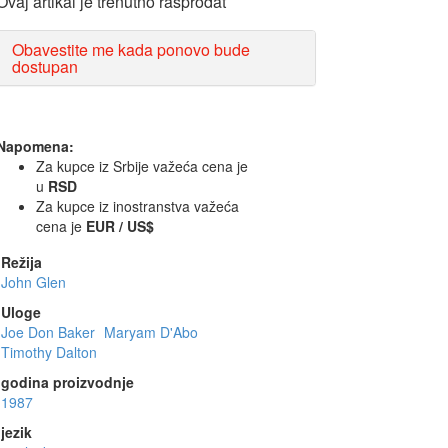
Ovaj artikal je trenutno rasprodat
Obavestite me kada ponovo bude
dostupan
Napomena:
Za kupce iz Srbije važeća cena je
u
RSD
Za kupce iz inostranstva važeća
cena je
EUR / US$
Režija
John Glen
Uloge
Joe Don Baker
Maryam D'Abo
Timothy Dalton
godina proizvodnje
1987
jezik