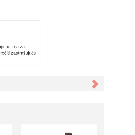
oja ne zna za
ečiti zastrašujuću
Next