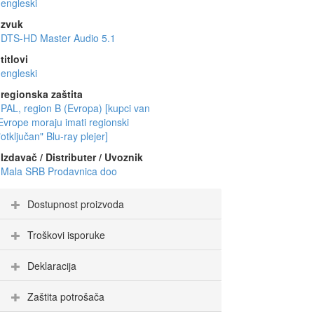
engleski
zvuk
DTS-HD Master Audio 5.1
titlovi
engleski
regionska zaštita
PAL, region B (Evropa) [kupci van
Evrope moraju imati regionski
"otključan" Blu-ray plejer]
Izdavač / Distributer / Uvoznik
Mala SRB Prodavnica doo
Dostupnost proizvoda
Troškovi isporuke
Deklaracija
Zaštita potrošača