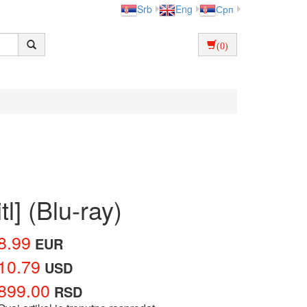
Srb
Eng
Срп
(0)
l] (Blu-ray)
8.99
EUR
10.79
USD
899.00
RSD