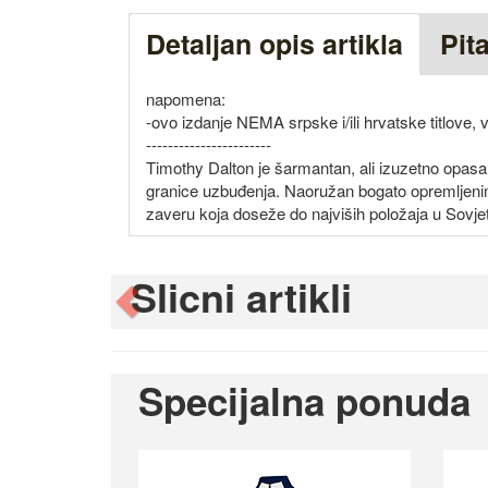
Detaljan opis artikla
Pit
napomena:
-ovo izdanje NEMA srpske i/ili hrvatske titlove,
-----------------------
Timothy Dalton je šarmantan, ali izuzetno opas
granice uzbuđenja. Naoružan bogato opremljeni
zaveru koja doseže do najviših položaja u Sovj
Slicni artikli
Previous
Specijalna ponuda