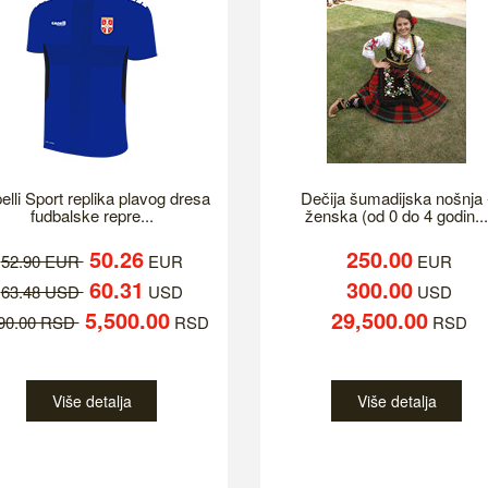
elli Sport replika plavog dresa
Dečija šumadijska nošnja 
fudbalske repre...
ženska (od 0 do 4 godin...
50.26
250.00
52.90 EUR
EUR
EUR
60.31
300.00
63.48 USD
USD
USD
5,500.00
29,500.00
790.00 RSD
RSD
RSD
Više detalja
Više detalja