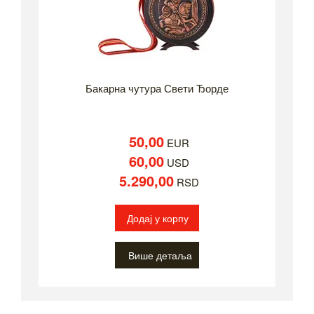
Бакарна чутура Свети Ђорде
50,00
EUR
60,00
USD
5.290,00
RSD
Додај у корпу
Више детаља