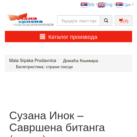
Srb
Eng
Срп
(0)
Каталог производа
Mala Srpska Prodavnica
Домаћа Књижара
Белетристика: страни писци
Сузана Инок –
Савршена битанга