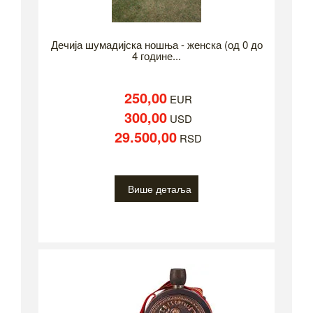
Дечија шумадијска ношња - женска (од 0 до
4 године...
250,00
EUR
300,00
USD
29.500,00
RSD
Више детаља