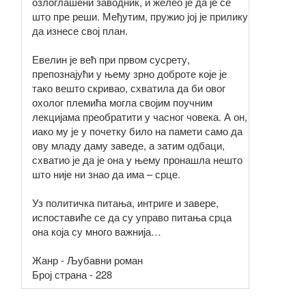
озлоглашени заводник, и желео је да је се
што пре реши. Међутим, пружио јој је прилику
да изнесе свој план.
Евелин је већ при првом сусрету,
препознајући у њему зрно доброте које је
тако вешто скривао, схватила да би овог
охолог племића могла својим поучним
лекцијама преобратити у часног човека. А он,
иако му је у почетку било на памети само да
ову младу даму заведе, а затим одбаци,
схватио је да је она у њему пронашла нешто
што није ни знао да има – срце.
Уз политичка питања, интриге и завере,
испоставиће се да су управо питања срца
она која су много важнија…
Жанр - Љубавни роман
Број страна - 228