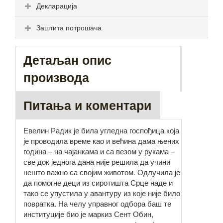
Декларација
Заштита потрошача
Детаљан опис
производа
Питања и коментари
Евелин Радик је била угледна госпођица која
је проводила време као и већина дама њених
година – на чајанкама и са везом у рукама –
све док једнога дана није решила да учини
нешто важно са својим животом. Одлучила је
да помогне деци из сиротишта Срце наде и
тако се упустила у авантуру из које није било
повратка. На челу управног одбора баш те
институције био је маркиз Сент Обин,