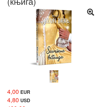
(књига)
4,00
EUR
4,80
USD