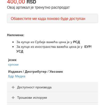
400,00
RSD
Овај артикал је тренутно распродат
Обавестите ме када поново буде доступан
Напомена:
За купце из Србије важећа цена је у
РСД
За купце из иностранства важећа цена је у
ЕУР/
УСД
језик
српски
Издавач / Дистрибутер / Увозник
Бдр Медиа
Доступност производа
Трошкови испоруке