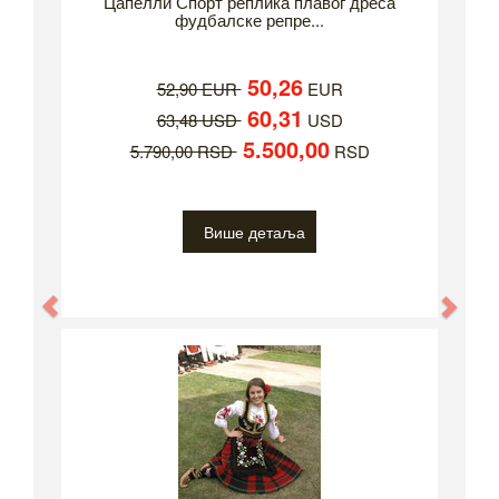
Цапелли Спорт реплика плавог дреса
фудбалске репре...
50,26
52,90 EUR
EUR
60,31
63,48 USD
USD
5.500,00
5.790,00 RSD
RSD
Више детаља
Previous
Nex