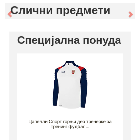
Слични предмети
Previous
Ne
Специјална понуда
Цапелли Спорт горњи део тренерке за
тренинг фудбал...