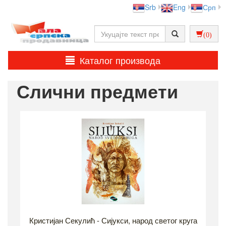
Srb
Eng
Срп
(0)
Каталог производа
Слични предмети
Кристијан Секулић - Сијукси, народ светог круга