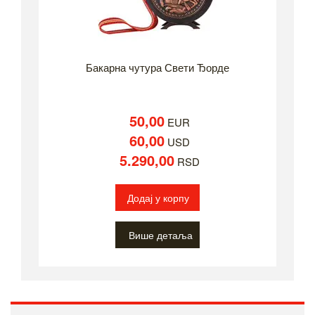
Бакарна чутура Свети Ђорде
50,00
EUR
60,00
USD
5.290,00
RSD
Додај у корпу
Више детаља