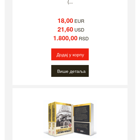
(...
18,00
EUR
21,60
USD
1.800,00
RSD
Додај у корпу
Више детаља