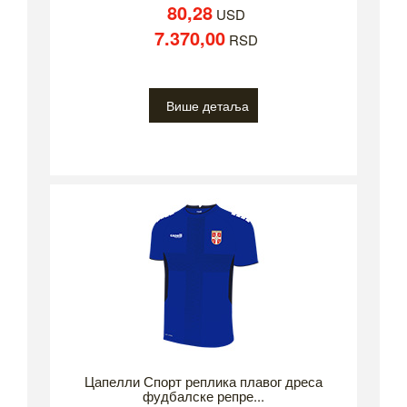
80,28
USD
7.370,00
RSD
Више детаља
Цапелли Спорт реплика плавог дреса
фудбалске репре...