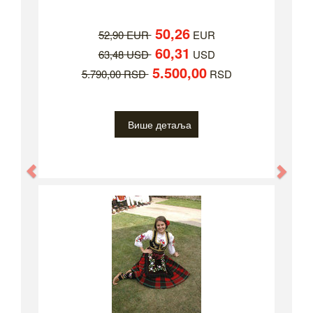
50,26
52,90 EUR
EUR
60,31
63,48 USD
USD
5.500,00
5.790,00 RSD
RSD
Више детаља
Previous
Nex