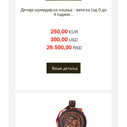
Дечија шумадијска ношња - женска (од 0 до
4 године...
250,00
EUR
300,00
USD
29.500,00
RSD
Више детаља