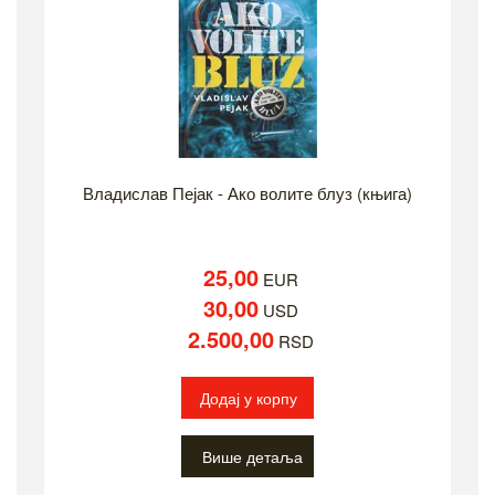
Владислав Пејак - Ако волите блуз (књига)
25,00
EUR
30,00
USD
2.500,00
RSD
Додај у корпу
Више детаља