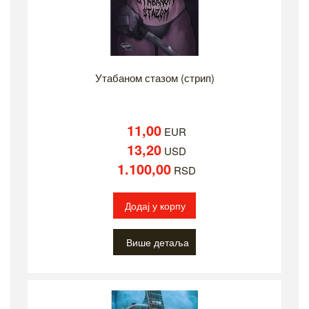
Утабаном стазом (стрип)
11,00
EUR
13,20
USD
1.100,00
RSD
Додај у корпу
Више детаља