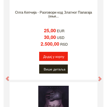
Олга Кепчија - Разговори код Златног Папагаја
(књи...
25,00
EUR
30,00
USD
2.500,00
RSD
Додај у корпу
Више детаља
Previous
Ne