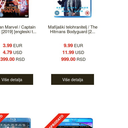
an Marvel / Captain
Mafijaški telohranitelj / The
[2019] [engleski t...
Hitmans Bodyguard [2...
3.99
9.99
EUR
EUR
4.79
11.99
USD
USD
399.00
999.00
RSD
RSD
Više detalja
Više detalja