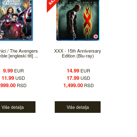
ici / The Avengers
XXX - 15th Anniversary
e [engleski titl] ...
Edition (Blu-ray)
9.99
14.99
EUR
EUR
11.99
17.99
USD
USD
999.00
1,499.00
RSD
RSD
Više detalja
Više detalja