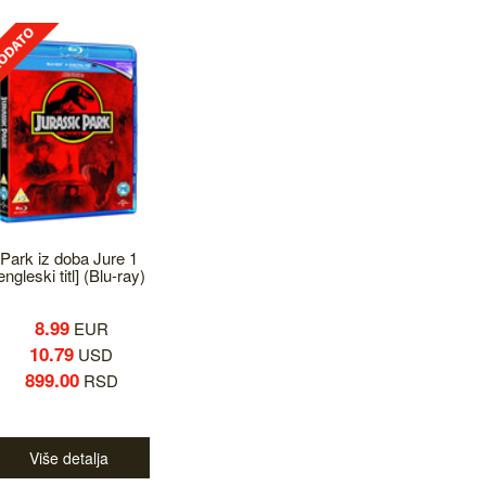
Park iz doba Jure 1
engleski titl] (Blu-ray)
8.99
EUR
10.79
USD
899.00
RSD
Više detalja