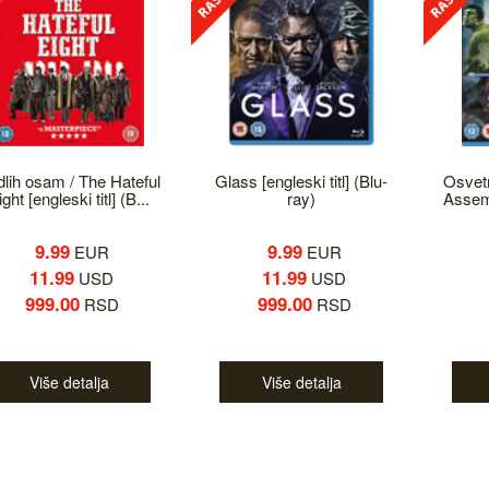
lih osam / The Hateful
Glass [engleski titl] (Blu-
Osvetn
ight [engleski titl] (B...
ray)
Assembl
9.99
9.99
EUR
EUR
11.99
11.99
USD
USD
999.00
999.00
RSD
RSD
Više detalja
Više detalja