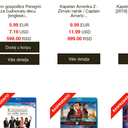
m gospođice Peregrin
Kapetan Amerika 2 -
Kapet
za čudnovatu decu
Zimski ratnik / Captain
[2019] 
[engleski...
Americ...
5.99
9.99
EUR
EUR
7.19
11.99
USD
USD
599.00
999.00
RSD
RSD
Dodaj u korpu
Više detalja
Više detalja