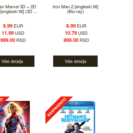
an Marvel 3D + 2D
Iron Man 2 [engleski titl]
[engleski titl] (3D ...
(Blu-ray)
9.99
8.99
EUR
EUR
11.99
10.79
USD
USD
999.00
899.00
RSD
RSD
Više detalja
Više detalja