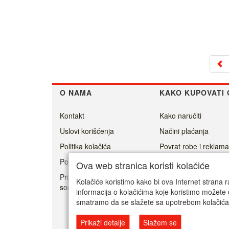
O NAMA
KAKO KUPOVATI 
Kontakt
Kako naručiti
Uslovi korišćenja
Načini plaćanja
Politika kolačića
Povrat robe i reklama
Politika privatnosti
Isporuka
Ova web stranica koristi kolačiće
Prisoner's Dilemma -
Kolačiće koristimo kako bi ova Internet strana r
social game
informacija o kolačićima koje koristimo možete 
smatramo da se slažete sa upotrebom kolačića
Prikaži detalje
Slažem se