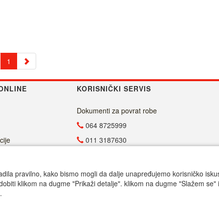
1
ONLINE
KORISNIČKI SERVIS
Dokumenti za povrat robe
064 8725999
cije
011 3187630
011 4029654
info@malasrpskaprodavnica.com
adila pravilno, kako bismo mogli da dalje unapređujemo korisničko iskustv
dobiti klikom na dugme "Prikaži detalje". klikom na dugme "Slažem se" i
Radno vreme
.
Call centar pon-petak 9.00-17.00