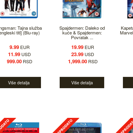
ngsman: Tajna služba
Spajdermen: Daleko od
Kapet
engleski titl] (Blu-ray)
kuće & Spajdermen:
Marvel 
Povratak ...
9.99
19.99
EUR
EUR
11.99
23.99
USD
USD
999.00
1,999.00
RSD
RSD
Više detalja
Više detalja