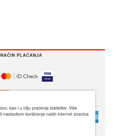
NAČIN PLAĆANJA
o, kao i u cilju praćenja statistike. Više
li nastavkom korišćenja naših internet stranica