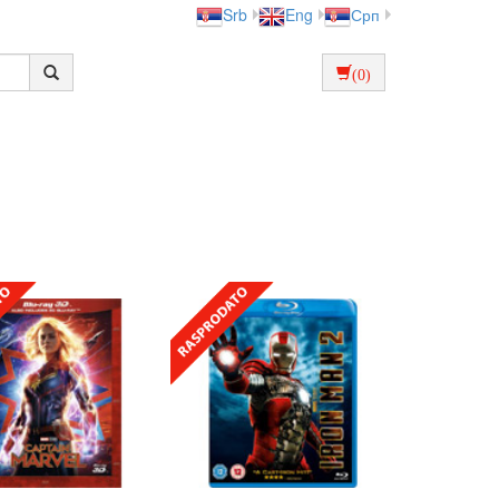
Srb
Eng
Срп
(0)