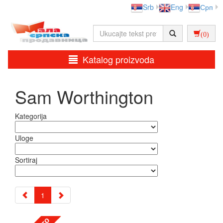
Srb
Eng
Срп
(0)
Katalog proizvoda
Sam Worthington
Kategorija
Uloge
Sortiraj
1