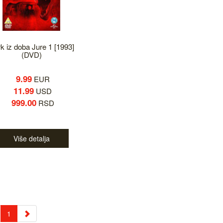
k iz doba Jure 1 [1993]
(DVD)
9.99
EUR
11.99
USD
999.00
RSD
Više detalja
1