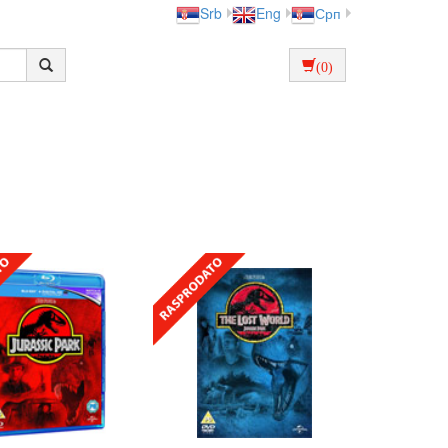
Srb
Eng
Срп
(0)