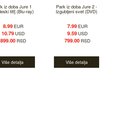
k iz doba Jure 1
Park iz doba Jure 2 -
eski titl] (Blu-ray)
Izgubljeni svet (DVD)
8.99
7.99
EUR
EUR
10.79
9.59
USD
USD
899.00
799.00
RSD
RSD
Više detalja
Više detalja