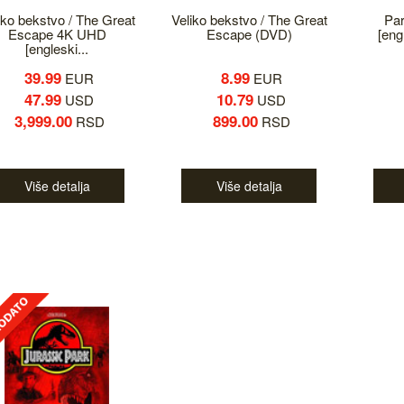
iko bekstvo / The Great
Veliko bekstvo / The Great
Par
Escape 4K UHD
Escape (DVD)
[engl
[engleski...
39.99
8.99
EUR
EUR
47.99
10.79
USD
USD
3,999.00
899.00
RSD
RSD
Više detalja
Više detalja