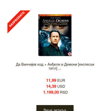
Да Винчијев код + Анђели и Демони [енглески
титл] ...
11,99
EUR
14,39
USD
1.199,00
RSD
Више детаља