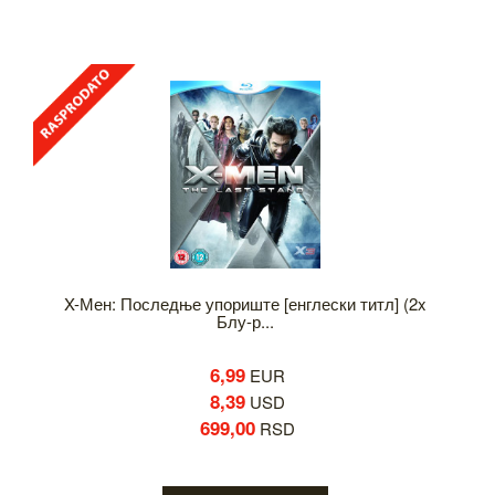
X-Мен: Последње упориште [енглески титл] (2x
Блу-р...
6,99
EUR
8,39
USD
699,00
RSD