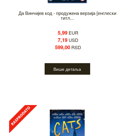
Да Винчијев код - продужена верзија [енглески
титл...
5,99
EUR
7,19
USD
599,00
RSD
Више детаља