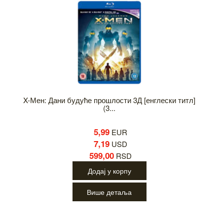
X-Мен: Дани будуће прошлости 3Д [енглески титл]
(3...
5,99
EUR
7,19
USD
599,00
RSD
Додај у корпу
Више детаља