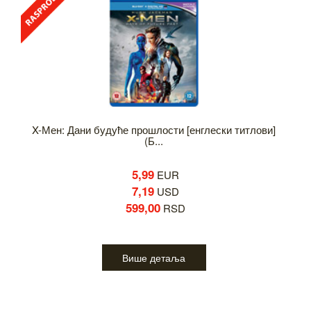
X-Мен: Дани будуће прошлости [енглески титлови]
(Б...
5,99
EUR
7,19
USD
599,00
RSD
Више детаља