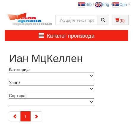
Srb
Eng
Срп
(0)
Каталог производа
Иан МцКеллен
Категорија
Улоге
Сортирај
1