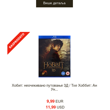
Више детаља
Хобит: неочекивано путовање 3Д / Тхе Хоббит: Ан
Ун...
9,99
EUR
11,99
USD