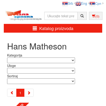
Srb
Eng
Срп
(0)
Katalog proizvoda
Hans Matheson
Kategorija
Uloge
Sortiraj
1