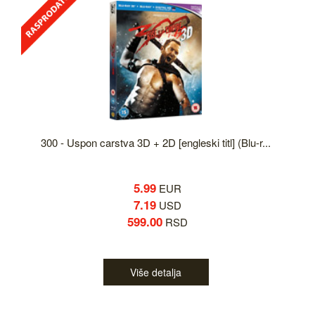
300 - Uspon carstva 3D + 2D [engleski titl] (Blu-r...
5.99
EUR
7.19
USD
599.00
RSD
Više detalja