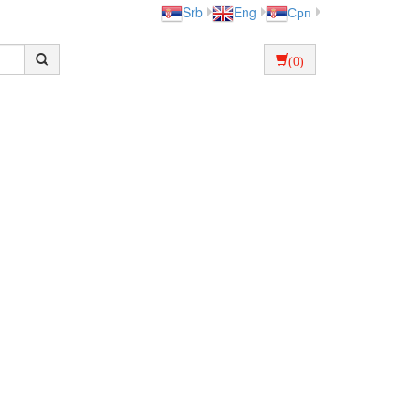
Srb
Eng
Срп
(0)