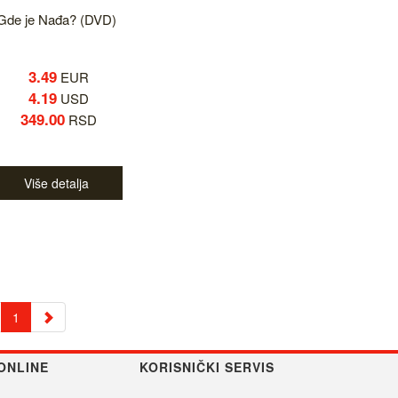
Gde je Nađa? (DVD)
3.49
EUR
4.19
USD
349.00
RSD
Više detalja
1
ONLINE
KORISNIČKI SERVIS