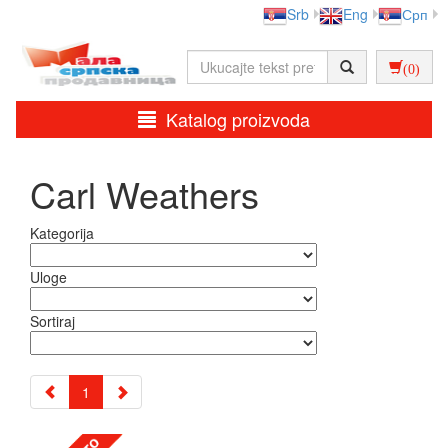
Srb
Eng
Срп
(0)
Katalog proizvoda
Carl Weathers
Kategorija
Uloge
Sortiraj
1