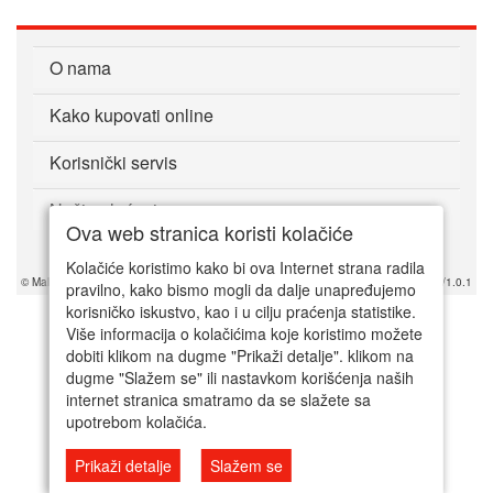
O nama
Kako kupovati online
Korisnički servis
Način plaćanja
Ova web stranica koristi kolačiće
Kolačiće koristimo kako bi ova Internet strana radila
© Mala srpska prodavnica 2025. Powered by Mala SRB Prodavnica doo, ESIR 618/1.0.1
pravilno, kako bismo mogli da dalje unapređujemo
korisničko iskustvo, kao i u cilju praćenja statistike.
Više informacija o kolačićima koje koristimo možete
dobiti klikom na dugme "Prikaži detalje". klikom na
dugme "Slažem se" ili nastavkom korišćenja naših
internet stranica smatramo da se slažete sa
upotrebom kolačića.
Prikaži detalje
Slažem se