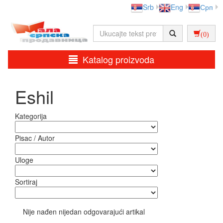
Srb
Eng
Срп
(0)
Katalog proizvoda
Eshil
Kategorija
Pisac / Autor
Uloge
Sortiraj
Nije nađen nijedan odgovarajući artikal